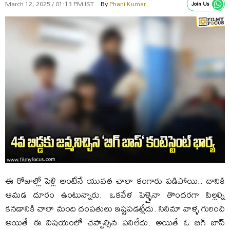
March 12, 2025 / 01:13 PM IST
By
Phani Kumar
Join Us
ఈ రోజుల్లో పెళ్లి అంటేనే యువత చాలా కంగారు పడిపోయి.. దానికి
ఆమడ దూరం ఉంటున్నారు. ఒకవేళ పెళ్ళైనా తొందరగా పిల్లల్ని
కనడానికి చాలా మంది దంపతులు ఇష్టపడట్లేదు. సినిమా వాళ్ళ గురించి
అయితే ఈ విషయంలో చెప్పాల్సిన పనిలేదు. అయితే ఓ బిగ్ బాస్