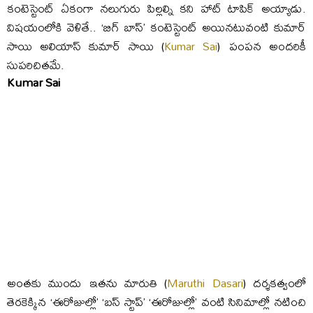
కంటెస్టెంట్ ఏకంగా నలుగురు పిల్లల్ని కని హాట్ టాపిక్ అయ్యాడు.
విషయంలోకి వెళితే.. ‘బిగ్ బాస్’ కంటెస్టెంట్ అయినటువంటి కుమార్
సాయి అలియాస్ కుమార్ సాయి (
Kumar Sai
)
పంపన అందరికీ
సుపరిచితమే.
Kumar Sai
అంతకు ముందు ఇతను మారుతి (
Maruthi Dasari
) దర్శకత్వంలో
తెరకెక్కిన ‘ఈరోజుల్లో’ ‘బస్ స్టాప్’ ‘ఈరోజుల్లో’ వంటి సినిమాల్లో నటించి