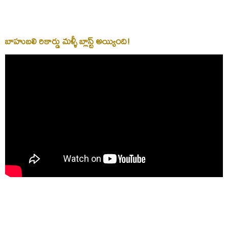
బాహుబలి రికార్డు మళ్ళీ బ్లాస్ట్ అయ్యింది!