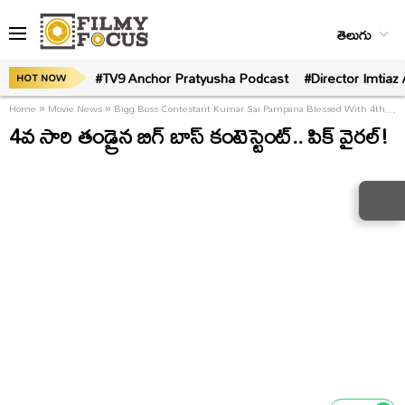
తెలుగు
#TV9 Anchor Pratyusha Podcast
#Director Imtiaz 
HOT NOW
Home
»
Movie News
»
Bigg Boss Contestant Kumar Sai Pampana Blessed With 4th Baby
4వ సారి తండ్రైన బిగ్ బాస్ కంటెస్టెంట్.. పిక్ వైరల్!