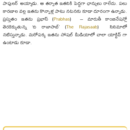
పాపులర్ అయ్యాడు. ఆ తర్వాత ఇతనికి పెద్దగా ఛాన్సులు రాలేదు. పలు
కారణాల వల్ల ఇతను కొన్నాళ్ల పాటు నటనకు కూడా దూరంగా ఉన్నాడు.
ప్రస్తుతం ఇతను ప్రభాస్ (
Prabhas
) – మారుతీ కాంబినేషన్లో
తెరకెక్కుతున్న ‘ది రాజాసాబ్’ (
The Rajasaab
) సినిమాలో
నటిస్తున్నాడు. మరోపక్క ఇతను సోషల్ మీడియాలో చాలా యాక్టివ్ గా
ఉంటాడు కూడా.