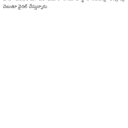
చెబుతూ వైరల్ చేస్తున్నారు.