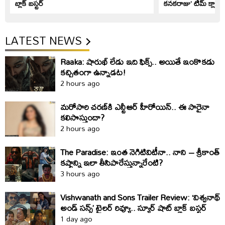
బ్లాక్ బస్టర్
కనకరాజు’ టీమ్ క్లారిట
LATEST NEWS
Raaka: షారుఖ్‌ లేడు ఇది ఫిక్స్‌.. అయితే ఇంకొకడు
కచ్చితంగా ఉన్నాడట!
2 hours ago
మరోసారి చరణ్‌కి ఎన్టీఆర్‌ హీరోయిన్‌.. ఈ సారైనా
కలిసొస్తుందా?
2 hours ago
The Paradise: ఇంత నెగిటివిటీనా.. నాని – శ్రీకాంత్‌
కష్టాన్ని ఇలా తీసిపారేస్తున్నారేంటి?
3 hours ago
Vishwanath and Sons Trailer Review: ‘విశ్వనాథ్
అండ్ సన్స్’ ట్రైలర్ రివ్యూ.. స్యూర్ షాట్ బ్లాక్ బస్టర్
1 day ago