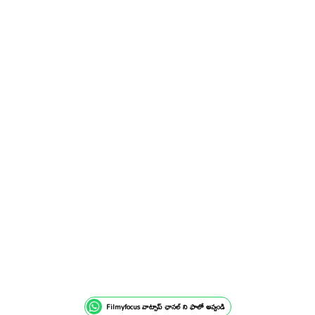
Filmyfocus వాట్సాప్ ఛానల్ ని ఫాలో అవ్వండి