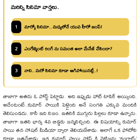
మరిన్ని సినిమా వార్తలు.
1
మార్కో సినిమా.. మధ్యలోనే యువ హీరో జంప్!
2
ఎంగేజ్మెంట్ రింగ్ ను సమంత అలా మేనేజ్ చేసిందా?
3
నాని.. మరో సినిమా కూడా ఆగిపోయినట్లే..!
తాజాగా అతను ఓ పోస్ట్ పెట్టాడు. అది ఇప్పుడు హాట్ టాపిక్ అయ్యింది.
అదేంటంటే..కుమార్ సాయికి పెళ్లైంది అనే సంగతి ఎక్కువ మందికి
తెలిసుండదు. కానీ ఇది నిజం. ఇతనికి ముగ్గురు పిల్లలు కూడా ఉన్నారు.
తాజాగా ఇతని భార్య 4వ బిడ్డకు జన్మనిచ్చింది. ఈ విషయాన్ని కుమార్
సాయి తన సోషల్ మీడియా ద్వారా తెలియజేశాడు. అలాగే ఒక ఫోటోని
కూడా జతచేశాడు. ఇక కుమార్ సాయి పోస్ట్ కి నెటిజన్లు ‘కంగ్రాట్స్’