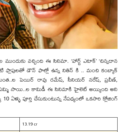
 ముందుకు వచ్చింది ఈ సినిమా. ‘హార్ట్ ఎటాక్’ ‘చిన్నదాన
 ఫ్లాపులతో డౌన్ ఫాల్లో ఉన్న నితిన్ కి .. మంచి కంబ్యాక్
ంత..ల పెయిర్ రావు రమేష్, సీనియర్ నరేష్, ప్రవీణ్,
మ్మి సాయి..ల కామిడీ ఈ సినిమాకి హైలెట్ అయ్యింది అని
ి 10 ఏళ్ళు పూర్తి చేసుకుంటున్న నేపధ్యంలో ఒకసారి క్లోజింగ్
13.19 cr