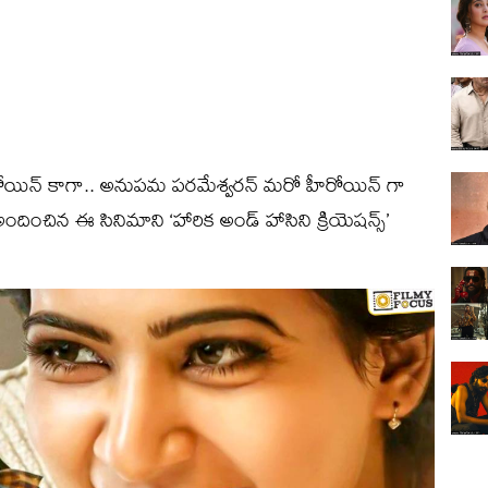
ోయిన్ కాగా.. అనుపమ పరమేశ్వరన్ మరో హీరోయిన్ గా
దించిన ఈ సినిమాని ‘హారిక అండ్ హాసిని క్రియెషన్స్’