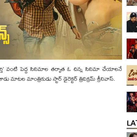
ూర్తి’ వంటి పెద్ద సినిమాల తర్వాత ఓ చిన్న సినిమా చేయాలనే
డు మాటల మాంత్రికుడు స్టార్ డైరెక్టర్ త్రివిక్రమ్ శ్రీనివాస్.
LA