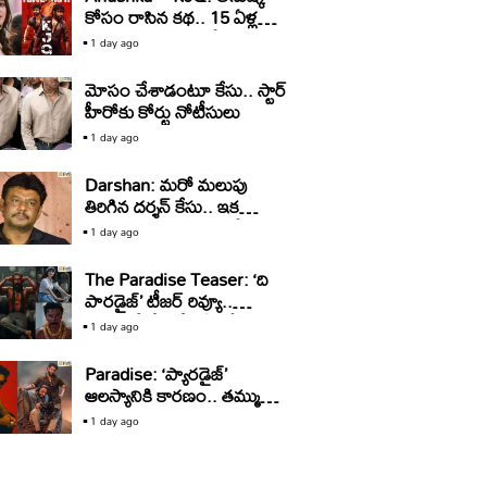
కోసం రాసిన కథ.. 15 ఏళ్ల
తర్వాత సినిమాగా రిలీజ్‌..
1 day ago
మోసం చేశాడంటూ కేసు.. స్టార్‌
హీరోకు కోర్టు నోటీసులు
1 day ago
Darshan: మరో మలుపు
తిరిగిన దర్శన్‌ కేసు.. ఇక
బయటకు రావడం కష్టమేనా?
1 day ago
The Paradise Teaser: ‘ది
పారడైజ్’ టీజర్ రివ్యూ..
తగలబడే రేంజ్లో ఏమీ లేదు!
1 day ago
Paradise: ‘ప్యారడైజ్‌’
ఆలస్యానికి కారణం.. తమ్ముడి
కోసం అన్న రావడమా?
1 day ago