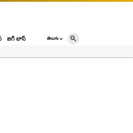
్
బిగ్ బాస్
తెలుగు