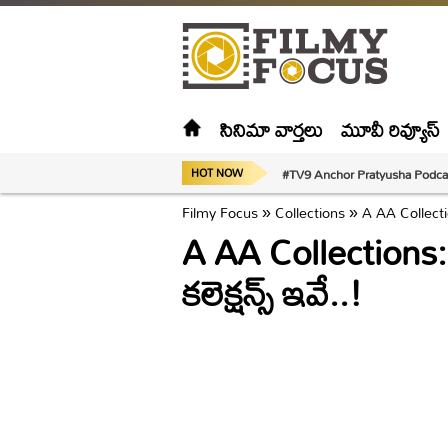
సినిమా వార్తలు
మూవీ రివ్యూస్
#TV9 Anchor Pratyusha Podca
HOT NOW
Filmy Focus
»
Collections
»
A AA Collection
A AA Collections: 
కలెక్షన్స్ ఇవే..!