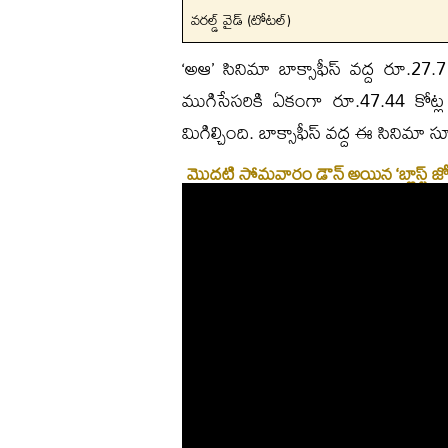
వరల్డ్ వైడ్ (టోటల్)
‘అఆ’ సినిమా బాక్సాఫీస్ వద్ద రూ.27.71 
ముగిసేసరికి ఏకంగా రూ.47.44 కోట్ల
మిగిల్చింది. బాక్సాఫీస్ వద్ద ఈ సినిమా స
మొదటి సోమవారం డౌన్ అయిన ‘బ్లాస్ట్ జోన్’ 