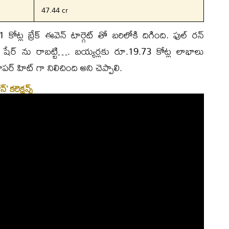
47.44 cr
కోట్ల బ్రేక్ ఈవెన్ టార్గెట్ తో బరిలోకి దిగింది. ఫుల్ రన్
 షేర్ ను రాబట్టి…. బయ్యర్లకు రూ.19.73 కోట్ల లాభాలు
ూపర్ హిట్ గా నిలిచింది అని చెప్పాలి.
కలెక్షన్స్