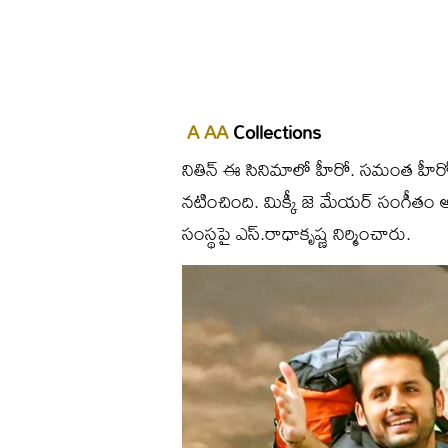
A AA
Collections
నితిన్ ఈ సినిమాలో హీరో. సమంత హీర
నటించింది. మిక్కీ జె మేయర్ సంగీతం అం
సంస్థపై ఎస్.రాధాకృష్ణ నిర్మించారు.