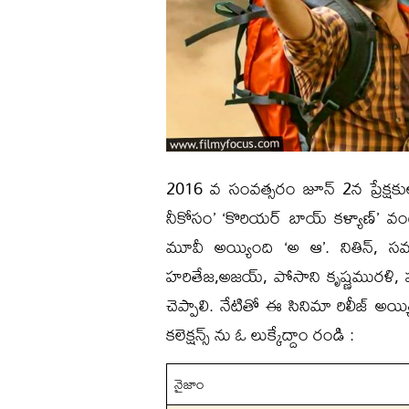
2016 వ సంవత్సరం జూన్ 2న ప్రేక్షకుల
నీకోసం’ ‘కొరియర్ బాయ్ కళ్యాణ్’ వంటి
మూవీ అయ్యింది ‘అ ఆ’. నితిన్, సమ
హరితేజ,అజయ్, పోసాని కృష్ణమురళి, ప
చెప్పాలి. నేటితో ఈ సినిమా రిలీజ్ అయ్య
కలెక్షన్స్ ను ఓ లుక్కేద్దాం రండి :
నైజాం