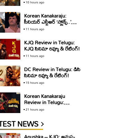
అండ్ సన్స్’ ట్రైలర్ రివ్యూ..
10 hours ago
స్యూర్ షాట్ బ్లాక్ బస్టర్
Korean Kanakaraju:
సీనియర్ ఎన్టీఆర్ ‘స్ట్రోక్స్..’
డైలాగ్ పై విమర్శలు.. ‘కొరియన్
11 hours ago
కనకరాజు’ టీమ్ క్లారిటీ ఇది
KJQ Review in Telugu:
KJQ సినిమా రివ్యూ & రేటింగ్!
11 hours ago
DC Review in Telugu: డిసి
సినిమా రివ్యూ & రేటింగ్!
15 hours ago
Korean Kanakaraju
Review in Telugu:
కొరియ‌న్ క‌న‌క‌రాజు సినిమా
21 hours ago
రివ్యూ & రేటింగ్!
TEST NEWS
Anushka – KJQ: అనుష్క