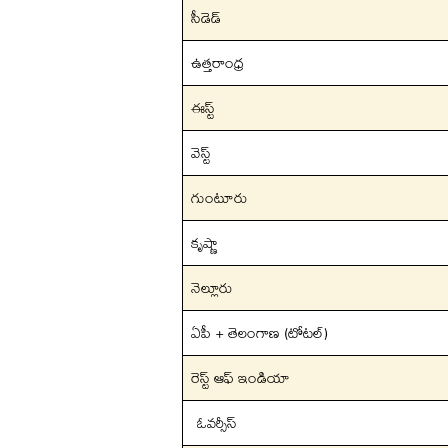
సీడెడ్
ఉత్తరాంధ్ర
ఈస్ట్
వెస్ట్
గుంటూరు
కృష్ణా
నెల్లూరు
ఏపీ + తెలంగాణ (టోటల్)
రెస్ట్ ఆఫ్ ఇండియా
ఓవర్సీస్