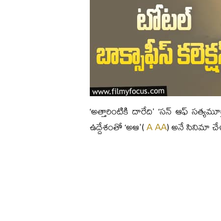
‘అత్తారింటికి దారేది’ ‘సన్ ఆఫ్ సత్యమ
ఉద్దేశంతో ‘అఆ'(
A AA
) అనే సినిమా చేశా