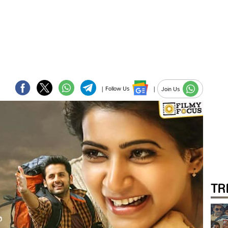
|
Follow Us
|
Join Us
TR