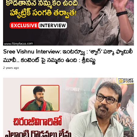
Sree Vishnu Interview: ఇంటర్వ్యూ : ‘శ్వాగ్’ పక్కా ఫ్యామిలీ
మూవీ.. కంటెంట్ పై నమ్మకం ఉంది : శ్రీవిష్ణు
2 years ago