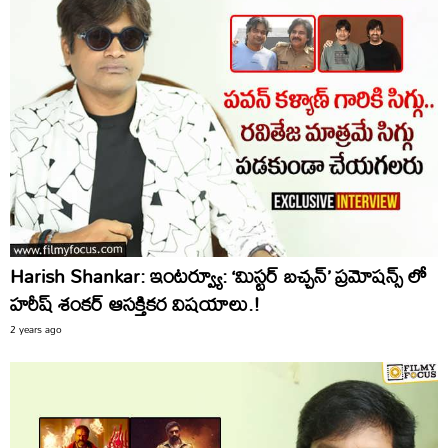
Harish Shankar: ఇంటర్వ్యూ: ‘మిస్టర్ బచ్చన్’ ప్రమోషన్స్ లో
హరీష్ శంకర్ ఆసక్తికర విషయాలు.!
2 years ago