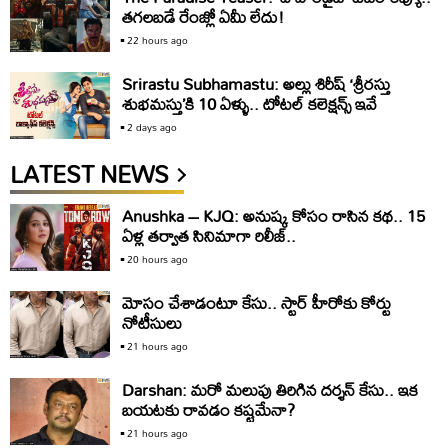
తగలబడే రేంజ్లో ఏమీ లేదు!
22 hours ago
Srirastu Subhamastu: అల్లు శిరీష్ ‘శ్రీరస్తు
శుభమస్తు’కి 10 ఏళ్ళు.. టోటల్ కలెక్షన్స్ ఇవే
2 days ago
LATEST NEWS
Anushka – KJQ: అనుష్క కోసం రాసిన కథ.. 15
ఏళ్ల తర్వాత సినిమాగా రిలీజ్‌..
20 hours ago
మోసం చేశాడంటూ కేసు.. స్టార్‌ హీరోకు కోర్టు
నోటీసులు
21 hours ago
Darshan: మరో మలుపు తిరిగిన దర్శన్‌ కేసు.. ఇక
బయటకు రావడం కష్టమేనా?
21 hours ago