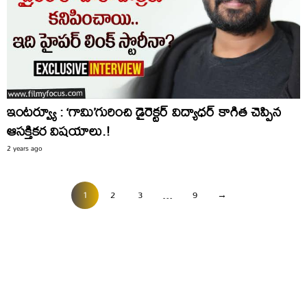
ఇంటర్వ్యూ : ‘గామి’గురించి డైరెక్టర్ విద్యాధర్ కాగిత చెప్పిన
ఆసక్తికర విషయాలు.!
2 years ago
1
2
3
…
9
→