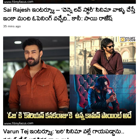
Sai Rajesh ఇంటర్వ్యూ – ‘చెన్నై లవ్ స్టోరీ’ సినిమా వాళ్ళు చేస్తే
ఇంకా మంచి ఓపెనింగ్ వచ్చేది.. కానీ: సాయి రాజేష్
35 mins ago
Varun Tej ఇంటర్వ్యూ: ‘బరి’ సినిమా వల్లే గాయపడ్డాను..