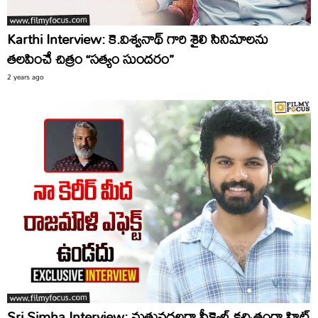
Karthi Interview: కె.విశ్వనాథ్ గారి శైలి సినిమాలను
తలపించే చిత్రం “సత్యం సుందరం”
2 years ago
Sri Simha Interview: మత్తువదలరా సీక్వెల్ కచ్చితంగా హిట్