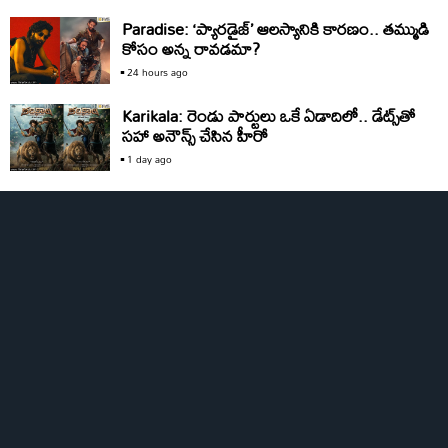
Paradise: ‘ప్యారడైజ్‌’ ఆలస్యానికి కారణం.. తమ్ముడి
కోసం అన్న రావడమా?
24 hours ago
Karikala: రెండు పార్టులు ఒకే ఏడాదిలో.. డేట్స్‌తో
సహా అనౌన్స్‌ చేసిన హీరో
1 day ago