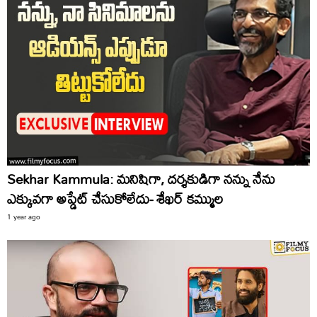
Sekhar Kammula: మనిషిగా, దర్శకుడిగా నన్ను నేను
ఎక్కువగా అప్డేట్ చేసుకోలేదు- శేఖర్ కమ్ముల
1 year ago