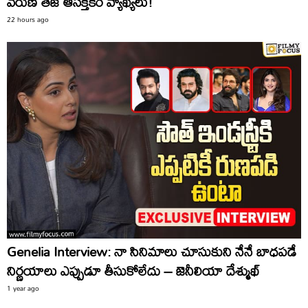
వరుణ్ తేజ్ ఆసక్తికర వ్యాఖ్యలు!
22 hours ago
Genelia Interview: నా సినిమాలు చూసుకుని నేనే బాధపడే
నిర్ణయాలు ఎప్పుడూ తీసుకోలేదు – జెనీలియా దేశ్ముఖ్
1 year ago