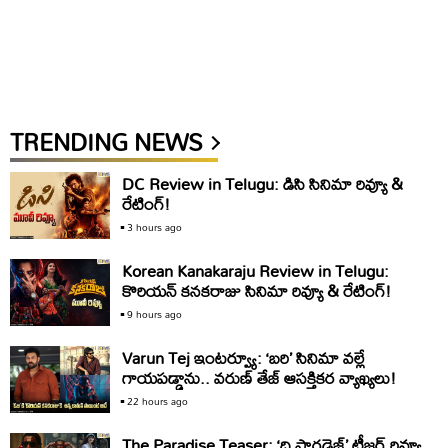
TRENDING NEWS
DC Review in Telugu: డిసి సినిమా రివ్యూ &
రేటింగ్!
3 hours ago
Korean Kanakaraju Review in Telugu:
కొరియ‌న్ క‌న‌క‌రాజు సినిమా రివ్యూ & రేటింగ్!
9 hours ago
Varun Tej ఇంటర్వ్యూ: ‘బరి’ సినిమా వల్లే
గాయపడ్డాను.. వరుణ్ తేజ్ ఆసక్తికర వ్యాఖ్యలు!
22 hours ago
The Paradise Teaser: ‘ది పారడైజ్’ టీజర్ రివ్యూ..