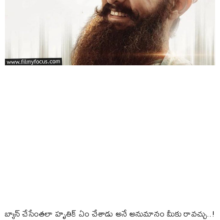
బ్యాన్ చేసేంతలా హృతిక్ ఏం చేశాడు అనే అనుమానం మీకు రావచ్చు..!