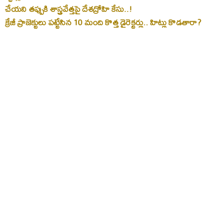
చేయని తప్పుకి శాస్త్రవేత్తపై దేశద్రోహి కేసు..!
క్రేజీ ప్రాజెక్టులు పట్టేసిన 10 మంది కొత్త డైరెక్టర్లు.. హిట్లు కొడతారా?