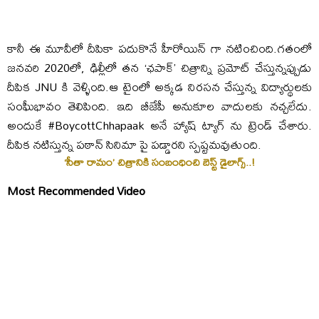
కానీ ఈ మూవీలో దీపికా పదుకొనే హీరోయిన్ గా నటించింది.గతంలో
జనవరి 2020లో, ఢిల్లీలో తన ‘ఛపాక్‌’ చిత్రాన్ని ప్రమోట్ చేస్తున్నప్పుడు
దీపిక JNU కి వెళ్ళింది.ఆ టైంలో అక్క‌డ నిర‌స‌న చేస్తున్న విద్యార్థులకు
సంఘీభావం తెలిపింది. ఇది బీజేపీ అనుకూల వాదుల‌కు నచ్చలేదు.
అందుకే #BoycottChhapaak అనే హ్యాష్ ట్యాగ్ ను ట్రెండ్ చేశారు.
దీపిక నటిస్తున్న పఠాన్‌ సినిమా పై పడ్డారని స్పష్టమవుతుంది.
‘సీతా రామం’ చిత్రానికి సంబంధించి బెస్ట్ డైలాగ్స్..!
Most Recommended Video