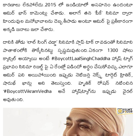
కారణాలు లేకపోలేదు.2015 లో ఇండియాలో అస‌హ‌నం ఉందంటూ
ఆమిర్ ఖాన్ కామెంట్లు చేశాడు. అలాగే తన ‘పీకే’ సినిమా ద్వారా
హిందువుల మనోభావాలను దెబ్బ తీసాడు అంటూ ఆమిర్ పై ప్రతీకారంగా
అక్కడి జనాలు ఇలా చేశారు.
దానికి తోడు ‘లాల్ సింగ్ చడ్డా’ సినిమాకి ప్లాప్ టాక్ రావడంతో సినిమాని
పాతాళంలోకి తొక్కేసినట్టు స్పష్టమవుతుంది.ఏకంగా 1300 షోలు
క్యాన్సిల్ అయ్యాయి అంటే #BoycottLaalSinghChaddha హ్యాష్ ట్యాగ్
ప్రభావం సినిమా రిజల్ట్ పై ఏ రేంజ్లో పడిందో అర్థం చేసుకోవచ్చు.ఎలాగూ
ఆమిర్ పని అయిపోయింది ఇప్పుడు నెటిజన్ల నెక్స్ట్ టార్గెట్ హ్రితిక్,
షారుఖ్ ఖాన్లు అని తెలుస్తుంది. హృతిక్ రోషన్ నటించిన
‘#BoycottVikramVedha అనే హ్యాష్‌ట్యాగ్‌ను ఇప్పుడు వైరల్
అవుతుంది.