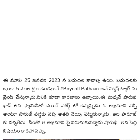
ఈ మూవీ 25 జనవరి 2023 న విడుదల కావాల్సి ఉంది. విడుదలకు
ఇంకా 5 నెలల టైం ఉండగానే #BoycottPathaan అనే హ్యాష్ ట్యాగ్ ను
ట్రెండ్ చేస్తున్నారు.దీనికి కూడా కారణాలు ఉన్నాయి.ఈ మధ్యనే షారుఖ్
ఖాన్ తన ఫ్యామిలీతో ఎయిర్ పోర్ట్ లో ఉన్నప్పుడు ఓ అభిమాని సెల్ఫీ
అంటూ షారుఖ్ వద్దకు వచ్చి అతని చెయ్యి పట్టుకున్నాడు. ఇది ఫారూఖ్
కు న‌చ్చ‌లేదు. దీంతో ఆ అభిమాని పై విరుచుకుపడ్డాడు షారుఖ్. ఇది పెద్ద
విషయం కాకపోవచ్చు.