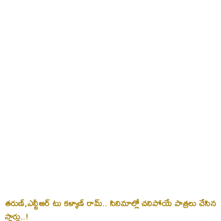
తరుణ్,ఎన్టీఆర్ టు కళ్యాణ్ రామ్.. సినిమాల్లో చనిపోయే పాత్రలు చేసిన
స్టార్లు..!