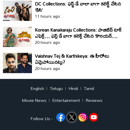
DC Collections: ఫస్ట్ డే చాలా బాగా కలెక్ట్ చేసిన
‘డిసి’
11 hours ago
Korean Kanakaraju Collections: పాజిటివ్ టాక్
ఎఫెక్ట్… ఫస్ట్ డే బాగా కలెక్ట్ చేసిన ‘కొరియన్
కనకరాజు’
20 hours ago
Vaishnav Tej & Karthikeya: ఈ హీరోలు
ఏమైపోయినట్టు?
20 hours ago
English
Telugu
Hindi
Tamil
Movie News
Entertainment
Reviews
Follow Us -