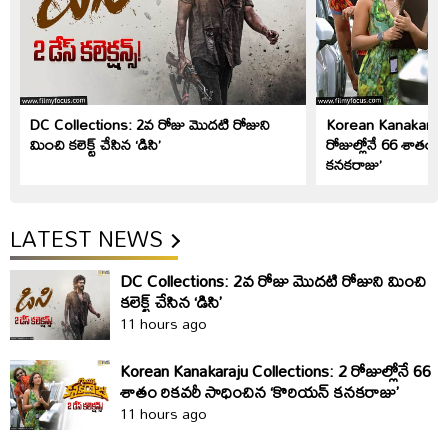
DC Collections: 2వ రోజు మొదటి రోజుని
Korean Kanakaraju
మించి కలెక్ట్ చేసిన ‘డి‌సి’
రోజుల్లోనే 66 శాతం ర
కనకరాజు’
LATEST NEWS
DC Collections: 2వ రోజు మొదటి రోజుని మించి
కలెక్ట్ చేసిన ‘డి‌సి’
11 hours ago
Korean Kanakaraju Collections: 2 రోజుల్లోనే 66
శాతం రికవరీ సాధించిన ‘కొరియన్ కనకరాజు’
11 hours ago