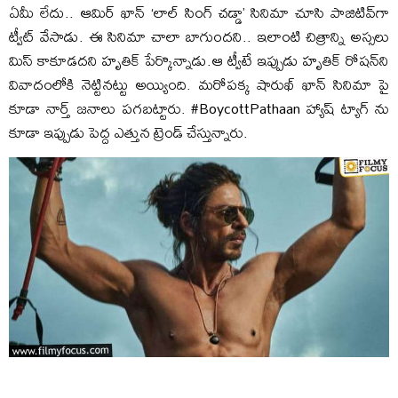
ఏమీ లేదు.. ఆమిర్‌ ఖాన్ ‘లాల్ సింగ్ చడ్డా’ సినిమా చూసి పాజిటివ్‌గా
ట్వీట్ వేసాడు. ఈ సినిమా చాలా బాగుందని.. ఇలాంటి చిత్రాన్ని అస్సలు
మిస్ కాకూడదని హృతిక్ పేర్కొన్నాడు.ఆ ట్వీటే ఇప్పుడు ‌హృతిక్ రోషన్‌‌ని
వివాదంలోకి నెట్టినట్టు అయ్యింది. మరోపక్క షారుఖ్ ఖాన్ సినిమా పై
కూడా నార్త్ జనాలు పగబట్టారు. #BoycottPathaan హ్యాష్ ట్యాగ్ ను
కూడా ఇప్పుడు పెద్ద ఎత్తున ట్రెండ్ చేస్తున్నారు.