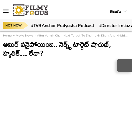
తెలుగు
#TV9 Anchor Pratyusha Podcast
#Director Imtiaz 
HOT NOW
Home
»
Movie News
»
After Aamir Khan Next Target To Shahrukh Khan And Hrithik Roshan
ఆమిర్ పనైపోయింది.. నెక్స్ట్ టార్గెట్ షారుఖ్,
హృతిక్… లేనా?