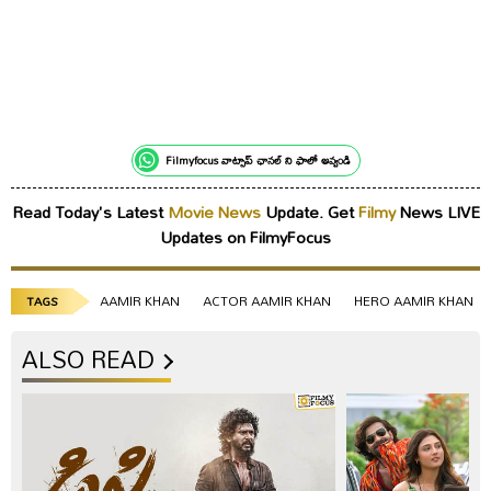
Filmyfocus వాట్సాప్ ఛానల్ ని ఫాలో అవ్వండి
Read Today's Latest
Movie News
Update. Get
Filmy
News LIVE
Updates on FilmyFocus
AAMIR KHAN
ACTOR AAMIR KHAN
HERO AAMIR KHAN
TAGS
ALSO READ