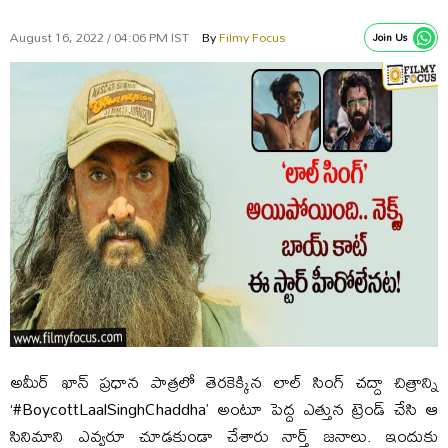
August 16, 2022 / 04:06 PM IST
By
Filmy Focus
Join Us
అమీర్ ఖాన్ ప్రధాన పాత్రలో తెరకెక్కిన లాల్ సింగ్ చద్దా చిత్రాన్ని
‘#BoycottLaalSinghChaddha’ అంటూ పెద్ద ఎత్తున ట్రెండ్ చేసి ఆ
సినిమాని ఎవ్వరూ చూడకుండా చేశారు నార్త్ జనాలు. ఇందుకు