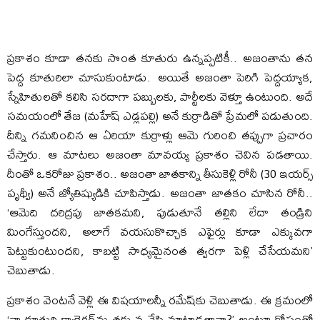
ప్రకాశం కూడా తనకు సొంత కూతురు ఉన్నప్పటికీ.. అజంతాను తన
పెద్ద కూతురిలా చూసుకుంటాడు. అయితే అజంతా పెరిగి పెద్దయ్యాక,
స్నేహితులతో కలిసి సరదాగా పబ్బులకు, పార్టీలకు వెళ్తూ ఉంటుంది. అదే
సమయంలో తేజ (మహేష్ ఎడ్లపల్లి) అనే కుర్రాడితో ప్రేమలో పడుతుంది.
దీన్ని గమనించిన ఆ ఏరియా కుర్రాళ్లు ఆమె గురించి తప్పుగా ప్రచారం
చేస్తారు. ఆ మాటలు అజంతా మావయ్య ప్రకాశం చెవిన పడతాయి.
దీంతో ఒకరోజు ప్రకాశం.. అజంతా జాతకాన్ని తీసుకెళ్లి రోనీ (30 ఇయర్స్
పృథ్వీ) అనే జ్యోతిష్యుడికి చూపిస్తాడు. అజంతా జాతకం చూసిన రోనీ..
‘ఆమెది దరిద్రపు జాతకమని, పుడుతూనే తల్లిని లేదా తండ్రిని
మింగేస్తుందని, అలాగే వయసుకొచ్చాక ఎఫైర్లు కూడా ఎక్కువగా
పెట్టుకుంటుందని, కాబట్టి సాధ్యమైనంత త్వరగా పెళ్లి చేసేయమని’
చెబుతాడు.
ప్రకాశం వెంటనే వెళ్లి ఈ విషయాలన్నీ రమేష్‌కు చెబుతాడు. ఈ క్రమంలో
‘నా కూతురి క్యారెక్టర్‌ను తక్కువ చేసి మాట్లాడతావా?’ అంటూ కోపంతో