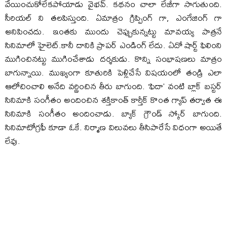
వేయించుకోలేకపోయాడు వైభవ్. కథనం చాలా లేజీగా సాగుతుంది.
సీరియల్ ని తలపిస్తుంది. ఏమాత్రం గ్రిప్పింగ్ గా, ఎంగేజింగ్ గా
అనిపించదు. ఇంతకు ముందు చెప్పుకున్నట్టు మావయ్య పాత్రనే
సినిమాలో హైలెట్.కానీ దానికి ప్రాపర్ ఎండింగ్ లేదు. ఏదో షార్ట్ ఫిలింని
ముగించినట్టు ముగించేశాడు దర్శకుడు. కొన్ని సంభాషణలు మాత్రం
బాగున్నాయి. ముఖ్యంగా కూతురికి పెళ్లిచేసే విషయంలో తండ్రి ఎలా
ఆలోచించాలి అనేది వర్ణించిన తీరు బాగుంది. ‘ఫిదా’ వంటి బ్లాక్ బస్టర్
సినిమాకి సంగీతం అందించిన శక్తికాంత్ కార్తీక్ కొంత గ్యాప్ తర్వాత ఈ
సినిమాకి సంగీతం అందించాడు. బ్యాక్ గ్రౌండ్ స్కోర్ బాగుంది.
సినిమాటోగ్రఫీ కూడా ఓకే. నిర్మాణ విలువలు తీసిపారేసే విధంగా అయితే
లేవు.