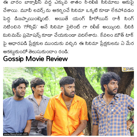
ఈ వారం బాక్సాఫీస్ వద్ద ఎక్కువ శాతం రీ-రిలీజ్ సినిమాలు ఆకుపై
చేశాయి. మూవీ లవర్స్ ను ఆకర్షించే సినిమా ఒక్కటి కూడా లేకపోవడం
పెద్ద డిజప్పాయింట్మెంట్. అయితే యంగ్ హీరోయిన్ రాశీ సింగ్
నటించిన ‘గోస్సిప్’ అనే సినిమా సైలెంట్ గా రిలీజ్ అయ్యింది. దీనికి
మినిమమ్ ప్రమోషన్స్ కూడా చేయకుండా వదిలేశారు. కేవలం మౌత్ టాక్
పై ఆధారపడి ప్రేక్షకుల ముందుకు వచ్చిన ఈ సినిమా ప్రేక్షకులను ఏ మేర
ఆకట్టుకుందో తెలుసుకుందాం రండి:
Gossip Movie Review