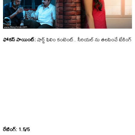
ఫోకస్ పాయింట్:
షార్ట్ ఫిలిం కంటెంట్.. సీరియల్ ను తలపించే టేకింగ్
రేటింగ్: 1.5/5