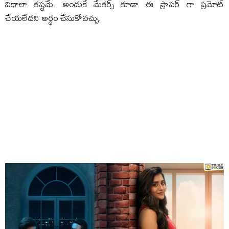
విధాలా కష్టమే. అందుకే మేకర్స్ కూడా ఈ ప్రాపర్ గా ప్రమోట్
చేయలేదని అర్ధం చేసుకోవచ్చు.