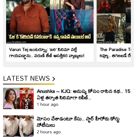
Varun Tej ఇంటర్వ్యూ: ‘బరి’ సినిమా వల్లే
The Paradise Teaser
గాయపడ్డాను.. వరుణ్ తేజ్ ఆసక్తికర వ్యాఖ్యలు!
రివ్యూ.. తగలబడే రేంజ్
LATEST NEWS
Anushka – KJQ: అనుష్క కోసం రాసిన కథ.. 15
ఏళ్ల తర్వాత సినిమాగా రిలీజ్‌..
1 hour ago
మోసం చేశాడంటూ కేసు.. స్టార్‌ హీరోకు కోర్టు
నోటీసులు
2 hours ago