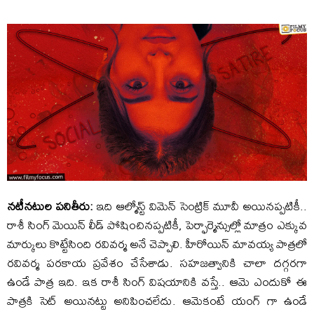
నటీనటుల పనితీరు:
ఇది ఆల్మోస్ట్ విమెన్ సెంట్రిక్ మూవీ అయినప్పటికీ..
రాశీ సింగ్ మెయిన్ లీడ్ పోషించినప్పటికీ, పెర్ఫార్మెన్సుల్లో మాత్రం ఎక్కువ
మార్కులు కొట్టేసింది రవివర్మ అనే చెప్పాలి. హీరోయిన్ మావయ్య పాత్రలో
రవివర్మ పరకాయ ప్రవేశం చేసేశాడు. సహజత్వానికి చాలా దగ్గరగా
ఉండే పాత్ర ఇది. ఇక రాశీ సింగ్ విషయానికి వస్తే.. ఆమె ఎందుకో ఈ
పాత్రకి సెట్ అయినట్టు అనిపించలేదు. ఆమెకంటే యంగ్ గా ఉండే