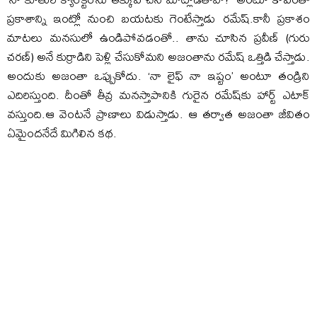
ప్రకాశాన్ని ఇంట్లో నుంచి బయటకు గెంటేస్తాడు రమేష్.కానీ ప్రకాశం
మాటలు మనసులో ఉండిపోవడంతో.. తాను చూసిన ప్రవీణ్ (గురు
చరణ్) అనే కుర్రాడిని పెళ్లి చేసుకోమని అజంతాను రమేష్ ఒత్తిడి చేస్తాడు.
అందుకు అజంతా ఒప్పుకోదు. ‘నా లైఫ్ నా ఇష్టం’ అంటూ తండ్రిని
ఎదిరిస్తుంది. దీంతో తీవ్ర మనస్తాపానికి గురైన రమేష్‌కు హార్ట్ ఎటాక్
వస్తుంది.ఆ వెంటనే ప్రాణాలు విడుస్తాడు. ఆ తర్వాత అజంతా జీవితం
ఏమైందనేదే మిగిలిన కథ.