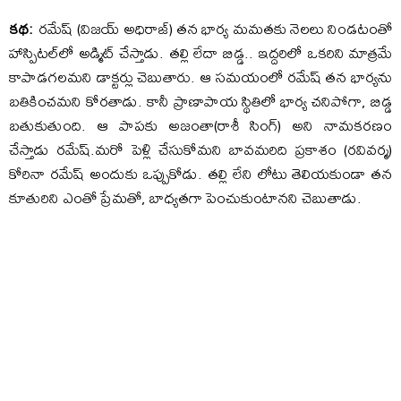
కథ:
రమేష్ (విజయ్ అధిరాజ్) తన భార్య మమతకు నెలలు నిండటంతో
హాస్పిటల్‌లో అడ్మిట్ చేస్తాడు. తల్లి లేదా బిడ్డ.. ఇద్దరిలో ఒకరిని మాత్రమే
కాపాడగలమని డాక్టర్లు చెబుతారు. ఆ సమయంలో రమేష్ తన భార్యను
బతికించమని కోరతాడు. కానీ ప్రాణాపాయ స్థితిలో భార్య చనిపోగా, బిడ్డ
బతుకుతుంది. ఆ పాపకు అజంతా(రాశీ సింగ్) అని నామకరణం
చేస్తాడు రమేష్.మరో పెళ్లి చేసుకోమని బావమరిది ప్రకాశం (రవివర్మ)
కోరినా రమేష్ అందుకు ఒప్పుకోడు. తల్లి లేని లోటు తెలియకుండా తన
కూతురిని ఎంతో ప్రేమతో, బాధ్యతగా పెంచుకుంటానని చెబుతాడు.