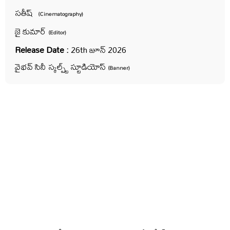
సతీష్
(Cinematography)
జై కుమార్
(Editor)
Release Date :
26th జూన్ 2026
వైభవ్ సినీ స్కల్ప్ట్ స్టూడియోస్
(Banner)