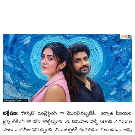
విశ్లేషణ:
‘గోస్సిప్’ ఇంట్రెస్టింగ్ గా మొదలైనప్పటికీ.. తర్వాత సీరియల్
టైపు టేకింగ్ తో బోర్ కొట్టిస్తుంది. 20 నిమిషాల షార్ట్ ఫిలింని 2 గంటల
పాటు సాగదీశారనిపిస్తుంది. థియేటర్లలో ఈ సినిమా నిలబడటం అన్ని