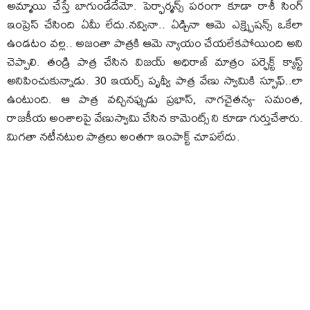
అమ్మాయి చేస్తే బాగుండేదేమో. పెర్ఫార్మన్స్ పరంగా కూడా రాశీ సింగ్
ఇంప్రెస్ చేసింది ఏమీ లేదు.నవ్వినా.. ఏడ్చినా ఆమె ఎక్స్ప్రెషన్స్ ఒకేలా
ఉండటం వల్ల.. అజంతా పాత్రకి ఆమె న్యాయం చేయలేకపోయింది అని
చెప్పాలి. తండ్రి పాత్ర చేసిన విజయ్ అధిరాజ్ మాత్రం పర్ఫెక్ట్ క్యాస్ట్
అనిపించుకున్నాడు. 30 ఇయర్స్ పృథ్వీ పాత్ర వేణు స్వామికి స్పూఫ్..లా
ఉంటుంది. ఆ పాత్ర వచ్చినప్పుడు ప్రభాస్, నాగచైతన్య- సమంత,
రాజకీయ అంశాలపై వేణుస్వామి చేసిన కామెంట్స్ ని కూడా గుర్తుచేశారు.
మిగతా నటీనటుల పాత్రలు అంతగా ఇంపాక్ట్ చూపలేదు.