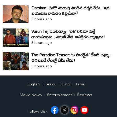
Darshan: మరో మలుపు తిరిగిన దర్శన్‌ కేసు.. ఇక
బయటకు రావడం కష్టమేనా?
3 hours ago
Varun Tej ఇంటర్వ్యూ: ‘బరి’ సినిమా వల్లే
గాయపడ్డాను.. వరుణ్ తేజ్ ఆసక్తికర వ్యాఖ్యలు!
3 hours ago
The Paradise Teaser: ‘ది పారడైజ్’ టీజర్ రివ్యూ..
తగలబడే రేంజ్లో ఏమీ లేదు!
3 hours ago
English
Telugu
Hindi
Tamil
Movie News
Entertainment
Reviews
Follow Us -