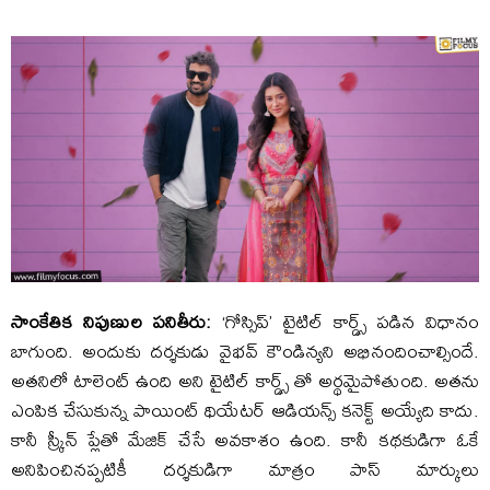
సాంకేతిక నిపుణుల పనితీరు:
‘గోస్సిప్’ టైటిల్ కార్డ్స్ పడిన విధానం
బాగుంది. అందుకు దర్శకుడు వైభవ్ కౌండిన్యని అభినందించాల్సిందే.
అతనిలో టాలెంట్ ఉంది అని టైటిల్ కార్డ్స్ తో అర్థమైపోతుంది. అతను
ఎంపిక చేసుకున్న పాయింట్ థియేటర్ ఆడియన్స్ కనెక్ట్ అయ్యేది కాదు.
కానీ స్క్రీన్ ప్లేతో మేజిక్ చేసే అవకాశం ఉంది. కానీ కథకుడిగా ఓకే
అనిపించినప్పటికీ దర్శకుడిగా మాత్రం పాస్ మార్కులు