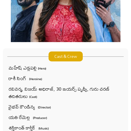
Cast & Crew
మహేష్ ఎడ్లపల్లి
(Hero)
రాశీ సింగ్
(Heroine)
రవివర్మ, విజయ్ అధిరాజ్, 30 ఇయర్స్ పృథ్వీ, గురు చరణ్
తదితరులు
(Cast)
వైభవ్ కౌండిన్య
(Director)
యతి రేమెల్ల
(Producer)
శక్తికాంత్ కార్తీక్
(Music)