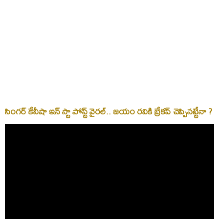
సింగర్ కేనీషా ఇన్ స్టా పోస్ట్ వైరల్.. జయం రవికి బ్రేకప్ చెప్పినట్టేనా ?