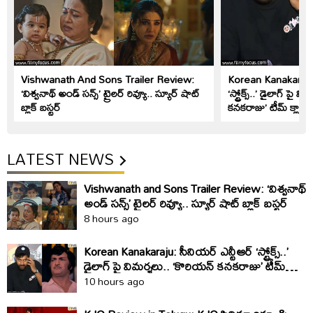
Vishwanath And Sons Trailer Review:
Korean Kanakaraju: 
‘విశ్వనాథ్ అండ్ సన్స్’ ట్రైలర్ రివ్యూ.. స్యూర్ షాట్
‘స్ట్రోక్స్..’ డైలాగ్ పై 
బ్లాక్ బస్టర్
కనకరాజు’ టీమ్ క్లారిట
LATEST NEWS
Vishwanath and Sons Trailer Review: ‘విశ్వనాథ్
అండ్ సన్స్’ ట్రైలర్ రివ్యూ.. స్యూర్ షాట్ బ్లాక్ బస్టర్
8 hours ago
Korean Kanakaraju: సీనియర్ ఎన్టీఆర్ ‘స్ట్రోక్స్..’
డైలాగ్ పై విమర్శలు.. ‘కొరియన్ కనకరాజు’ టీమ్
క్లారిటీ ఇది
10 hours ago