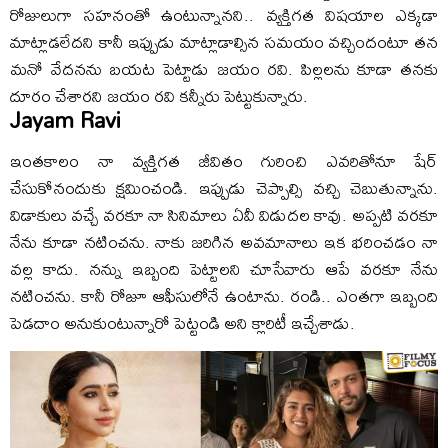
రోజులుగా సహనంతో ఉంటున్నానని.. వ్యక్తిగత విషయాల ఎక్కడా
మాట్లాడలేదని కానీ ఇప్పుడు మాట్లాడాల్సిన సమయం వచ్చిందంటూ తన
మనో వేదనను బయట పెట్టాడు జయం రవి. పిల్లలను కూడా తనకు
దూరం చేశారని జయం రవి కన్నీరు పెట్టుకున్నారు.
Jayam Ravi
ఇంతకాలం నా వ్యక్తిగత జీవితం గురించి ఎవరితోనూ షేర్‌
చేసుకోనందుకు క్షమించండి. ఇప్పుడు చెప్పాల్సి వచ్చి చెబుతున్నాను.
విడాకులు వచ్చే వరకూ నా సినిమాలు ఏవీ విడుదల కావు. అప్పటి వరకూ
నేను కూడా నటించను. నాకు జరిగిన అవమానాలు ఇక భరించడం నా
వల్ల కాదు. నన్ను ఇబ్బంది పెట్టాలని చూసేవారు ఆపే వరకూ నేను
నటించను. కానీ రోజూ ఆఫీసులోనే ఉంటాను. రండి.. ఎంతగా ఇబ్బంది
పెడదాం అనుకుంటున్నారో పెట్టండి అని క్లారిటీ ఇచ్చేశాడు.