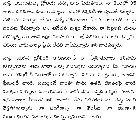
నాపై జరుగుతున్న ట్రోలింగ్ నన్ను బాధ పెడుతోంది. నా కెరీర్‌లో 95
శాతం సినిమాలు హిట్‌ అయ్యాయి. ఎంతో కష్టపడి ఈ స్థాయికి వచ్చాను.
మహిళల హక్కుల కోసం ఎన్నో పోరాటాలు చేశాను. అలాంటి నా పై
నిందలు వేస్తున్నారు అని ఆవేదన వ్యక్తం చేశారు. నా పిల్లలకు మంచి
భవిష్యత్తు ఉండాలని లక్షల రూపాయలు పెట్టి చదివించాను అని చెప్పారు.
ఏకంగా నాకు వారిపై ప్రేమ లేదని రాసేస్తున్నారు అని బాధపడ్డారు.
నాపై జరిగిన ట్రోలింగ్ కారణంగానే నా స్నేహితురాలు కెనీషాను
కోల్పోయాను. ఆమె కూడా ఎన్నో వేధింపులు ఎదుర్కొంది. దీని గురించి
ఆమె సోషల్‌ మీడియాలో రాసుకొచ్చారు. సినిమా పరిశ్రమకు, అతడిని
ప్రేమించే వారికి, సమర్థించే వారితో పాటు అతడి జీవితంపై వారికి
మాత్రమే హక్కులు ఉన్నాయనుకునే వారికి నేను చెప్పేది ఒక్కటే.. ‘అతడు
ఇక పూర్తిగా మీవాడే’ అని రాశారు. నేను ఓడిపోయాను. చెన్నై వదిలి
వెళ్లిపోతున్నాను. నా సంగీతాన్ని, నా థెరపీని, నా జీవితానికి
సంబంధించిన ప్రతిదాన్ని వదిలేస్తున్నాను అని రాశారు.