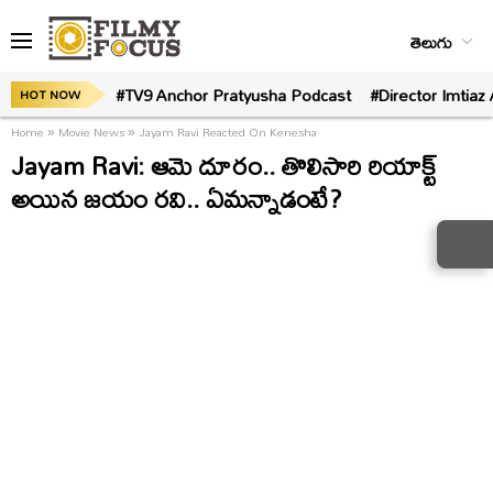
తెలుగు
#TV9 Anchor Pratyusha Podcast
#Director Imtiaz 
HOT NOW
Home
»
Movie News
»
Jayam Ravi Reacted On Kenesha
Jayam Ravi: ఆమె దూరం.. తొలిసారి రియాక్ట్
అయిన జయం రవి.. ఏమన్నాడంటే?