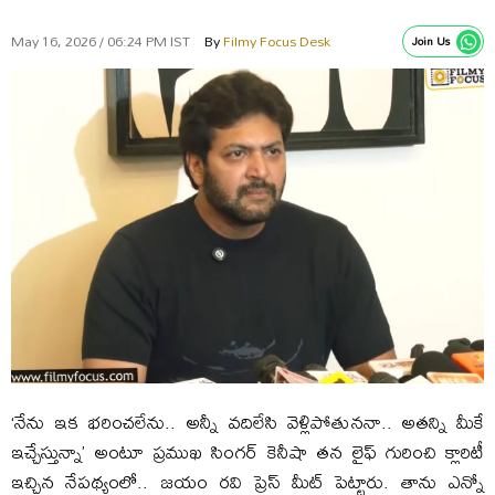
May 16, 2026 / 06:24 PM IST
By
Filmy Focus Desk
Join Us
‘నేను ఇక భరించలేను.. అన్నీ వదిలేసి వెళ్లిపోతుననా.. అతన్ని మీకే
ఇచ్చేస్తున్నా’ అంటూ ప్రముఖ సింగర్‌ కెనీషా తన లైఫ్‌ గురించి క్లారిటీ
ఇచ్చిన నేపథ్యంలో.. జయం రవి ప్రెస్‌ మీట్‌ పెట్టారు. తాను ఎన్నో