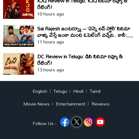
KJQ Review in Telugu: KJQ సినిమా రివ్యూ &
రేటింగ్!
10 hours ago
Sai Rajesh ఇంటర్వ్యూ – ‘చెన్నై లవ్ స్టోరీ’ సినిమా
వాళ్ళు చేస్తే ఇంకా మంచి ఓపెనింగ్ వచ్చేది.. కానీ:
సాయి రాజేష్
11 hours ago
DC Review in Telugu: డిసి సినిమా రివ్యూ &
రేటింగ్!
13 hours ago
English
Telugu
Hindi
Tamil
Movie News
Entertainment
Reviews
Follow Us -