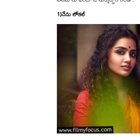
1)నేను లోకల్