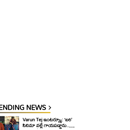
ENDING NEWS
Varun Tej ఇంటర్వ్యూ: ‘బరి’
సినిమా వల్లే గాయపడ్డాను..