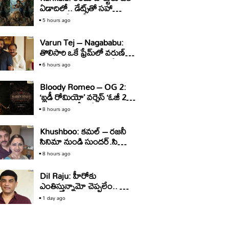
ఏడాదిలో.. డేట్స్‌తో సహా
అనౌన్స్‌ చేసిన హీరో
5 hours ago
Varun Tej – Nagababu:
తొలిసారి ఒకే ఫ్రేమ్‌లో వరుణ్‌ –
నాగబాబు.. ఏ సినిమాలో
6 hours ago
అంటే?
Bloody Romeo – OG 2:
‘బ్లడీ రోమియో’ వర్సెస్‌ ‘ఓజీ 2’..
డైరక్టర్‌ క్లారిటీ ఇచ్చేశారా?
8 hours ago
Khushboo: కమల్‌ – రజనీ
సినిమా నుండి సుందర్‌.సి
అవుట్‌.. ఏమైందో చెప్పిన
8 hours ago
కుష్బూ
Dil Raju: హీరోకు
ఎంతిస్తున్నామో చెప్పలేం.. కానీ
ఆ మాటలు నమ్మొద్దు: దిల్‌
1 day ago
రాజు