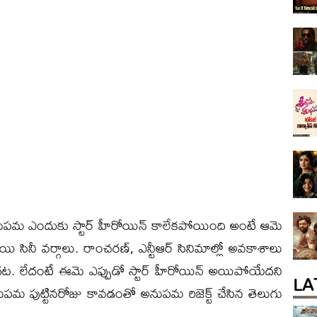
అనుపమ ఎందుకు స్టార్ హీరోయిన్ కాలేకపోయింది అంటే ఆమె
 సినీ వర్గాలు. రాంచరణ్, ఎన్టీఆర్ సినిమాల్లో అవకాశాలు
ేసిందట. లేదంటే ఈమె ఎప్పుడో స్టార్ హీరోయిన్ అయిపోయేదని
LA
పమ పుట్టినరోజు కావడంతో అనుపమ రిజెక్ట్ చేసిన తెలుగు