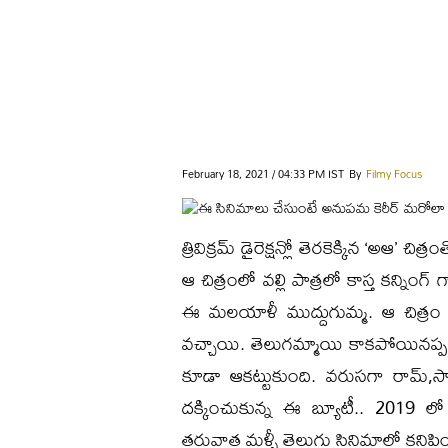
February 18, 2021 / 04:33 PM IST
By
Filmy Focus
త్రివిక్రమ్ డైరెక్షన్లో తెరకెక్కిన ‘అఆ
ఆ చిత్రంలో వల్లి పాత్రలో కాస్త కన్నింగ
ఈ మలయాళీ ముద్దుగుమ్మ. ఆ చిత్రం
వచ్చాయి. తెలుగమ్మాయి కాకపోయినప్పటిక
కూడా ఆకట్టుకుంది. వరుసగా రామ్,సాయ
దక్కించుకున్న ఈ బ్యూటీ.. 2019 లో బ
తరువాత మళ్ళీ తెలుగు సినిమాల్లో కనిపి