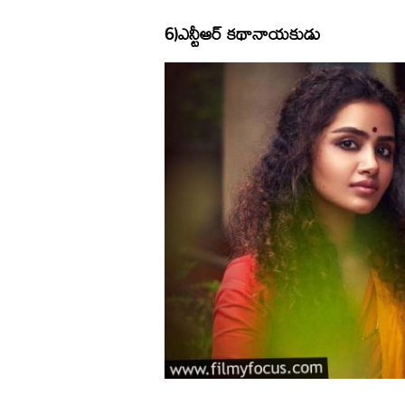
6)ఎన్టీఆర్ కథానాయకుడు