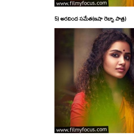
5) అరవింద సమేత(ఇషా రెబ్బా పాత్ర)