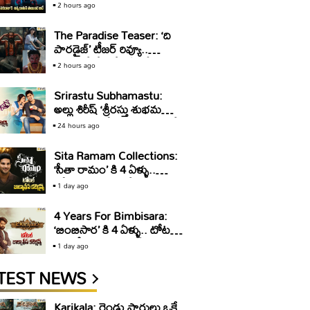
వరుణ్ తేజ్ ఆసక్తికర వ్యాఖ్యలు!
2 hours ago
The Paradise Teaser: ‘ది
పారడైజ్’ టీజర్ రివ్యూ..
తగలబడే రేంజ్లో ఏమీ లేదు!
2 hours ago
Srirastu Subhamastu:
అల్లు శిరీష్ ‘శ్రీరస్తు శుభమస్తు’కి
10 ఏళ్ళు.. టోటల్ కలెక్షన్స్ ఇవే
24 hours ago
Sita Ramam Collections:
‘సీతా రామం’ కి 4 ఏళ్ళు..
టోటల్ కలెక్షన్స్ ఇవే
1 day ago
4 Years For Bimbisara:
‘బింబిసార’ కి 4 ఏళ్ళు.. టోటల్
బాక్సాఫీస్ కలెక్షన్స్ ఇవే
1 day ago
TEST NEWS
Karikala: రెండు పార్టులు ఒకే