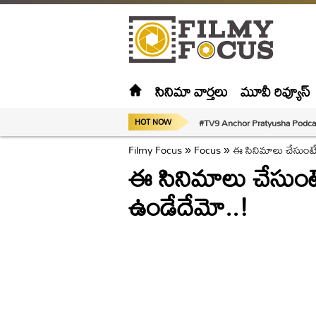
సినిమా వార్తలు
మూవీ రివ్యూస్
#TV9 Anchor Pratyusha Podca
HOT NOW
Filmy Focus
»
Focus
»
ఈ సినిమాలు చేసుంట
ఈ సినిమాలు చేసుం
ఉండేదేమో..!