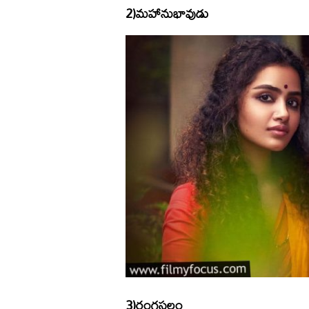
2)మహానుభావుడు
3)రంగస్థలం