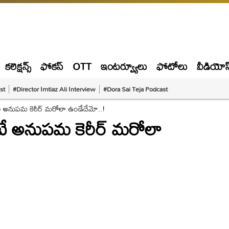
కలెక్షన్స్
ఫోకస్
OTT
ఇంటర్వ్యూలు
ఫోటోలు
వీడియోస
st
#Director Imtiaz Ali Interview
#Dora Sai Teja Podcast
ే అనుపమ కెరీర్ మరోలా ఉండేదేమో..!
టే అనుపమ కెరీర్ మరోలా