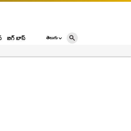
్
బిగ్ బాస్
తెలుగు