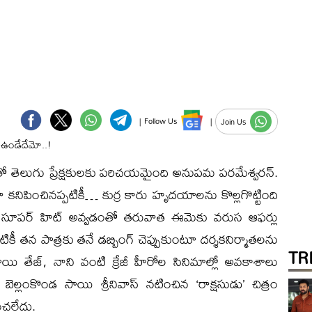
|
Follow Us
|
Join Us
’ చిత్రంతో తెలుగు ప్రేక్షకులకు పరిచయమైంది అనుపమ పరమేశ్వరన్.
్ గా కనిపించినప్పటికీ… కుర్ర కారు హృదయాలను కొల్లగొట్టింది
 సూపర్ హిట్ అవ్వడంతో తరువాత ఈమెకు వరుస ఆఫర్లు
ీ తన పాత్రకు తనే డబ్బింగ్ చెప్పుకుంటూ దర్శకనిర్మాతలను
TR
ి తేజ్, నాని వంటి క్రేజీ హీరోల సినిమాల్లో అవకాశాలు
ెల్లంకొండ సాయి శ్రీనివాస్ నటించిన ‘రాక్షసుడు’ చిత్రం
ంచలేదు.