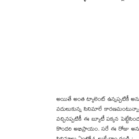
అయితే అంత ట్యాలెంట్ ఉన్నప్పటికీ 
వదులుకున్న సినిమాలే కారణమంటున్నాయి
వచ్చినప్పటికీ ఈ బ్యూటీ పక్కన పెట్ట
కొందరి అభిప్రాయం. సరే ఈ రోజు అను
సినిమాలు ఏంటో ఓ లుక్కేద్దాం రండి :