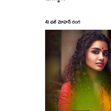
4) ఛల్ మోహన్ రంగ