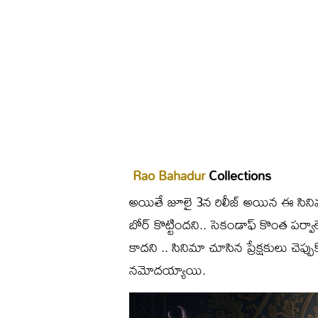
Rao Bahadur
Collections
అయితే జూలై 3న రిలీజ్ అయిన ఈ సినిమాకి
బోర్ కొట్టిందని.. సెకండాఫ్ కొంత పర్వాల
కాదని .. సినిమా చూసిన ప్రేక్షకులు చెప్
నమోదయ్యాయి.