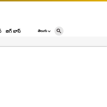
్
బిగ్ బాస్
తెలుగు