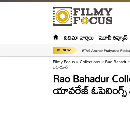
సినిమా వార్తలు
మూవీ రివ్యూస్
#TV9 Anchor Pratyusha Podca
HOT NOW
Filmy Focus
»
Collections
»
Rao Bahadur C
బహదూర్!
Rao Bahadur Colle
యావరేజ్ ఓపెనింగ్స