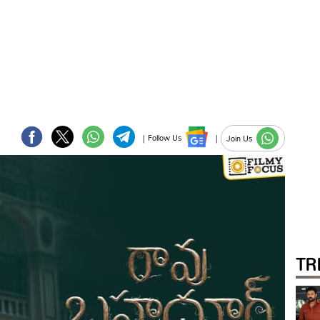
|
Follow Us
|
Join Us
TR