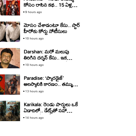
కోసం రాసిన కథ.. 15 ఏళ్ల
తర్వాత సినిమాగా రిలీజ్‌..
9 hours ago
మోసం చేశాడంటూ కేసు.. స్టార్‌
హీరోకు కోర్టు నోటీసులు
10 hours ago
Darshan: మరో మలుపు
తిరిగిన దర్శన్‌ కేసు.. ఇక
బయటకు రావడం కష్టమేనా?
10 hours ago
Paradise: ‘ప్యారడైజ్‌’
ఆలస్యానికి కారణం.. తమ్ముడి
కోసం అన్న రావడమా?
13 hours ago
Karikala: రెండు పార్టులు ఒకే
ఏడాదిలో.. డేట్స్‌తో సహా
అనౌన్స్‌ చేసిన హీరో
14 hours ago