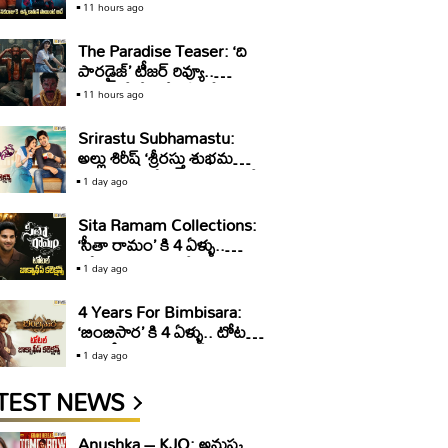
వరుణ్ తేజ్ ఆసక్తికర వ్యాఖ్యలు!
11 hours ago
The Paradise Teaser: ‘ది
పారడైజ్’ టీజర్ రివ్యూ..
తగలబడే రేంజ్లో ఏమీ లేదు!
11 hours ago
Srirastu Subhamastu:
అల్లు శిరీష్ ‘శ్రీరస్తు శుభమస్తు’కి
10 ఏళ్ళు.. టోటల్ కలెక్షన్స్ ఇవే
1 day ago
Sita Ramam Collections:
‘సీతా రామం’ కి 4 ఏళ్ళు..
టోటల్ కలెక్షన్స్ ఇవే
1 day ago
4 Years For Bimbisara:
‘బింబిసార’ కి 4 ఏళ్ళు.. టోటల్
బాక్సాఫీస్ కలెక్షన్స్ ఇవే
1 day ago
TEST NEWS
Anushka – KJQ: అనుష్క