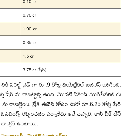
0.10 cr
0.70 cr
1.90 cr
0.35 cr
1.5 cr
3.75 cr (షేర్)
్రానికి వరల్డ్ వైడ్ గా రూ.9 కోట్ల థియేట్రికల్ బిజినెస్ జరిగింది.
్ల షేర్ ను రాబట్టాల్సి ఉంది. మొదటి వీకెండ్ ముగిసేసరికి ఈ
ర్ ను రాబట్టింది. బ్రేక్ ఈవెన్ కోసం మరో రూ.6.25 కోట్ల షేర్
 ఓపెనింగ్స్ రప్పించడం పర్వాలేదు అనే చెప్పాలి. కానీ వీక్ డేస్
న్ ఛాన్సెస్ ఉంటాయి.
లైన పంచాయితీ.. మొదలైన వార్నింగ్‌లు