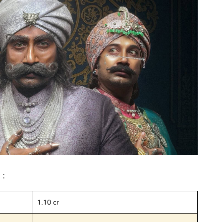
 :
1.10 cr