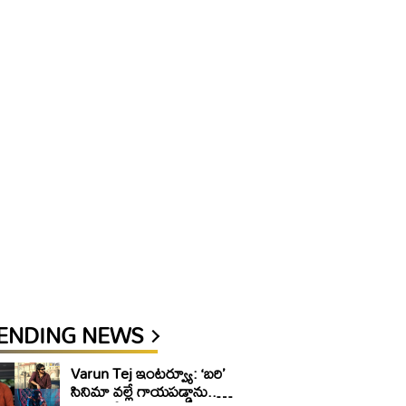
ENDING NEWS
Varun Tej ఇంటర్వ్యూ: ‘బరి’
సినిమా వల్లే గాయపడ్డాను..