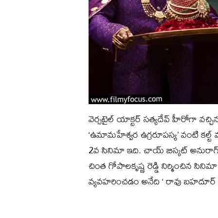
వెర్సటైల్ యాక్టర్ సత్యదేవ్ హీరోగా వచ్చ
‘ఉమామహేశ్వర ఉగ్రరూపస్య’ వంటి కల్ట్ 
2వ సినిమా ఇది. చాయ్ బిస్కట్ అనురాగ్, 
చింత గోపాలకృష్ణ రెడ్డి నిర్మించిన సి
వ్యవహరించడం అనేది ‘ రావు బహదూర్ ‘ 