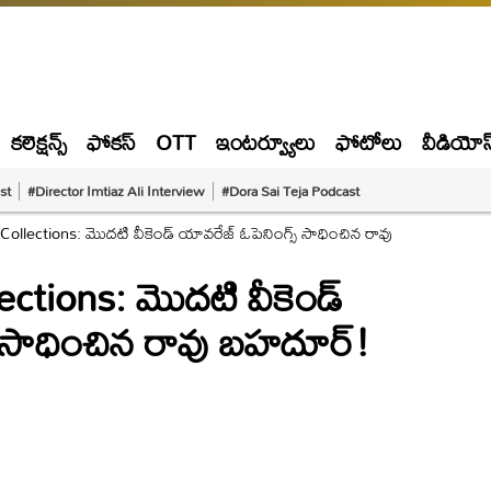
కలెక్షన్స్
ఫోకస్
OTT
ఇంటర్వ్యూలు
ఫోటోలు
వీడియోస
st
#Director Imtiaz Ali Interview
#Dora Sai Teja Podcast
ollections: మొదటి వీకెండ్ యావరేజ్ ఓపెనింగ్స్ సాధించిన రావు
ctions: మొదటి వీకెండ్
్ సాధించిన రావు బహదూర్!