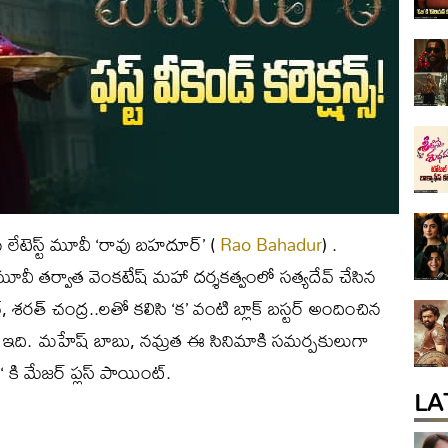
ిన లేటెస్ట్ మూవీ ‘రావు బహదూర్’ (
Rao Bahadur
) .
మూవీ తర్వాత వెంకటేష్ మహా దర్శకత్వంలో సత్యదేవ్ చేసిన
శరత్ చంద్ర..లతో కలిసి ‘క’ వంటి బ్లాక్ బస్టర్ అందించిన
నిమా ఇది. మహేష్ బాబు, నమ్రత ఈ సినిమాకి సమర్పకులుగా
కి మేజర్ ప్లస్ పాయింట్.
LA