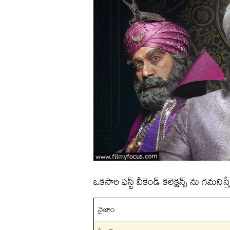
ఒకసారి ఫస్ట్ వీకెండ్ కలెక్షన్స్ ను గమనిస్తే
నైజాం