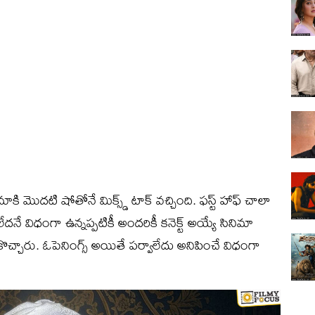
 మొదటి షోతోనే మిక్స్డ్ టాక్ వచ్చింది. ఫస్ట్ హాఫ్ చాలా
ేదనే విధంగా ఉన్నప్పటికీ అందరికీ కనెక్ట్ అయ్యే సినిమా
పుకొచ్చారు. ఓపెనింగ్స్ అయితే పర్వాలేదు అనిపించే విధంగా