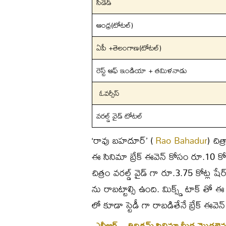
సీడెడ్
ఆంధ్ర(టోటల్)
ఏపీ +తెలంగాణ(టోటల్)
రెస్ట్ ఆఫ్ ఇండియా + తమిళనాడు
ఓవర్సీస్
వరల్డ్ వైడ్ టోటల్
‘రావు బహదూర్’ (
Rao Bahadur
) చిత
ఈ సినిమా బ్రేక్ ఈవెన్ కోసం రూ.10 కోట
చిత్రం వరల్డ్ వైడ్ గా రూ.3.75 కోట్ల షే
ను రాబట్టాల్సి ఉంది. మిక్స్డ్ టాక్ తో ఈ
లో కూడా స్టెడీ గా రాబడితేనే బ్రేక్ ఈవె
ఎన్టీఆర్‌ – త్రివిక్రమ్‌ సినిమా మీద మొద