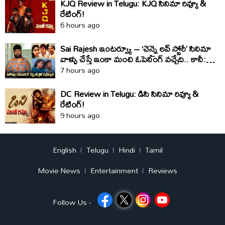
KJQ Review in Telugu: KJQ సినిమా రివ్యూ &
రేటింగ్!
6 hours ago
Sai Rajesh ఇంటర్వ్యూ – ‘చెన్నై లవ్ స్టోరీ’ సినిమా
వాళ్ళు చేస్తే ఇంకా మంచి ఓపెనింగ్ వచ్చేది.. కానీ:
సాయి రాజేష్
7 hours ago
DC Review in Telugu: డిసి సినిమా రివ్యూ &
రేటింగ్!
9 hours ago
English
Telugu
Hindi
Tamil
Movie News
Entertainment
Reviews
Follow Us -