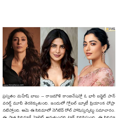
ప్రస్తుతం మహేష్ బాబు – రాజమౌళి కాంబినేషన్లో ఓ భారీ బడ్జెట్ పాన్
వరల్డ్ మూవీ తెరకెక్కుతుంది. ఇందులో గ్లోబల్ బ్యూటీ ప్రియాంక చోప్రా
నటిస్తోంది. ఆమె ఈ సినిమాలో నెగిటివ్ రోల్ పోషిస్తున్నట్టు సమాచారం.
ఈ పాత్ర సినిమాకే హైలెట్ అవుతుందని టాక్ వినిపిస్తుంది. ఈ సినిమా