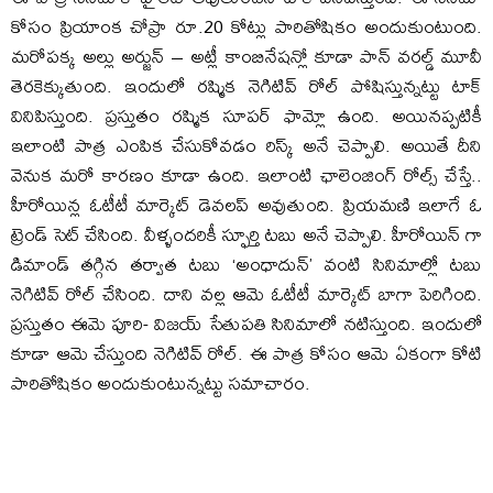
కోసం ప్రియాంక చోప్రా రూ.20 కోట్లు పారితోషికం అందుకుంటుంది.
మరోపక్క అల్లు అర్జున్ – అట్లీ కాంబినేషన్లో కూడా పాన్ వరల్డ్ మూవీ
తెరకెక్కుతుంది. ఇందులో రష్మిక నెగిటివ్ రోల్ పోషిస్తున్నట్టు టాక్
వినిపిస్తుంది. ప్రస్తుతం రష్మిక సూపర్ ఫామ్లో ఉంది. అయినప్పటికీ
ఇలాంటి పాత్ర ఎంపిక చేసుకోవడం రిస్క్ అనే చెప్పాలి. అయితే దీని
వెనుక మరో కారణం కూడా ఉంది. ఇలాంటి ఛాలెంజింగ్ రోల్స్ చేస్తే..
హీరోయిన్ల ఓటీటీ మార్కెట్ డెవలప్ అవుతుంది. ప్రియమణి ఇలాగే ఓ
ట్రెండ్ సెట్ చేసింది. వీళ్ళందరికీ స్ఫూర్తి టబు అనే చెప్పాలి. హీరోయిన్ గా
డిమాండ్ తగ్గిన తర్వాత టబు ‘అంధాదున్’ వంటి సినిమాల్లో టబు
నెగిటివ్ రోల్ చేసింది. దాని వల్ల ఆమె ఓటీటీ మార్కెట్ బాగా పెరిగింది.
ప్రస్తుతం ఈమె పూరి- విజయ్ సేతుపతి సినిమాలో నటిస్తుంది. ఇందులో
కూడా ఆమె చేస్తుంది నెగిటివ్ రోల్. ఈ పాత్ర కోసం ఆమె ఏకంగా కోటి
పారితోషికం అందుకుంటున్నట్టు సమాచారం.