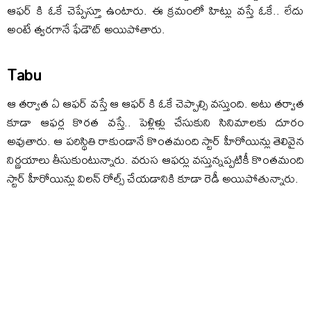
ఆఫర్ కి ఓకే చెప్పేస్తూ ఉంటారు. ఈ క్రమంలో హిట్లు వస్తే ఓకే.. లేదు
అంటే త్వరగానే ఫేడౌట్ అయిపోతారు.
Tabu
ఆ తర్వాత ఏ ఆఫర్ వస్తే ఆ ఆఫర్ కి ఓకే చెప్పాల్సి వస్తుంది. అటు తర్వాత
కూడా ఆఫర్ల కొరత వస్తే.. పెళ్లిళ్లు చేసుకుని సినిమాలకు దూరం
అవుతారు. ఆ పరిస్థితి రాకుండానే కొంతమంది స్టార్ హీరోయిన్లు తెలివైన
నిర్ణయాలు తీసుకుంటున్నారు. వరుస ఆఫర్లు వస్తున్నప్పటికీ కొంతమంది
స్టార్ హీరోయిన్లు విలన్ రోల్స్ చేయడానికి కూడా రెడీ అయిపోతున్నారు.