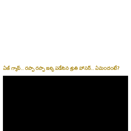
ఏజ్‌ గ్యాప్‌.. రప్పా రప్పా ఇచ్చి పడేసిన శ్రుతి హాసన్‌.. ఏమందంటే?