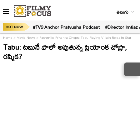
తెలుగు
#TV9 Anchor Pratyusha Podcast
#Director Imtiaz 
HOT NOW
Home
»
Movie News
»
Rashmika Priyanka Chopra Tabu Playing Villain Roles In Star Heroes Films
Tabu: టబునే ఫాలో అవుతున్న ప్రియాంక చోప్రా,
రష్మిక?