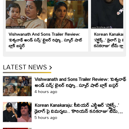
Vishwanath And Sons Trailer Review:
Korean Kanakaraju: 
‘విశ్వనాథ్ అండ్ సన్స్’ ట్రైలర్ రివ్యూ.. స్యూర్ షాట్
‘స్ట్రోక్స్..’ డైలాగ్ పై 
బ్లాక్ బస్టర్
కనకరాజు’ టీమ్ క్లారిట
LATEST NEWS
Vishwanath and Sons Trailer Review: ‘విశ్వనాథ్
అండ్ సన్స్’ ట్రైలర్ రివ్యూ.. స్యూర్ షాట్ బ్లాక్ బస్టర్
4 hours ago
Korean Kanakaraju: సీనియర్ ఎన్టీఆర్ ‘స్ట్రోక్స్..’
డైలాగ్ పై విమర్శలు.. ‘కొరియన్ కనకరాజు’ టీమ్
క్లారిటీ ఇది
5 hours ago