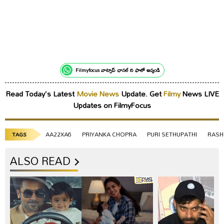
Filmyfocus వాట్సాప్ ఛానల్ ని ఫాలో అవ్వండి
Read Today's Latest
Movie News
Update. Get
Filmy
News LIVE
Updates on FilmyFocus
AA22XA6
PRIYANKA CHOPRA
PURI SETHUPATHI
RASH
TAGS
ALSO READ