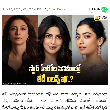
July 28, 2025 / 01:17 PM IST
By
Phani Kumar
Join Us
సినీ పరిశ్రమలో హీరోయిన్ల లైఫ్ టైం చాలా తక్కువ. ఇది ప్రత్యేకంగా
చెప్పనవసరం లేదు. చాలా మందికి తెలిసిన సంగతే. అందుకే
హీరోయిన్లు ‘దీపం ఉండగానే ఇల్లు చక్కబెట్టుకోవాలి’ అనే ఉద్దేశంతో ప్రతి