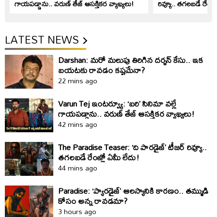
గాయపడ్డాను.. వరుణ్ తేజ్ ఆసక్తికర వ్యాఖ్యలు!
రివ్యూ.. తగలబడే రేంజ్
LATEST NEWS
Darshan: మరో మలుపు తిరిగిన దర్శన్‌ కేసు.. ఇక
బయటకు రావడం కష్టమేనా?
22 mins ago
Varun Tej ఇంటర్వ్యూ: ‘బరి’ సినిమా వల్లే
గాయపడ్డాను.. వరుణ్ తేజ్ ఆసక్తికర వ్యాఖ్యలు!
42 mins ago
The Paradise Teaser: ‘ది పారడైజ్’ టీజర్ రివ్యూ..
తగలబడే రేంజ్లో ఏమీ లేదు!
44 mins ago
Paradise: ‘ప్యారడైజ్‌’ ఆలస్యానికి కారణం.. తమ్ముడి
కోసం అన్న రావడమా?
3 hours ago