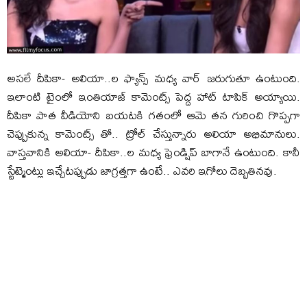
అసలే దీపికా- అలియా..ల ఫ్యాన్స్ మధ్య వార్ జరుగుతూ ఉంటుంది.
ఇలాంటి టైంలో ఇంతియాజ్ కామెంట్స్ పెద్ద హాట్ టాపిక్ అయ్యాయి.
దీపికా పాత వీడియోని బయటకి గతంలో ఆమె తన గురించి గొప్పగా
చెప్పుకున్న కామెంట్స్ తో.. ట్రోల్ చేస్తున్నారు అలియా అభిమానులు.
వాస్తవానికి అలియా- దీపికా..ల మధ్య ఫ్రెండ్షిప్ బాగానే ఉంటుంది. కానీ
స్టేట్మెంట్లు ఇచ్చేటప్పుడు జాగ్రత్తగా ఉంటే.. ఎవరి ఇగోలు దెబ్బతినవు.