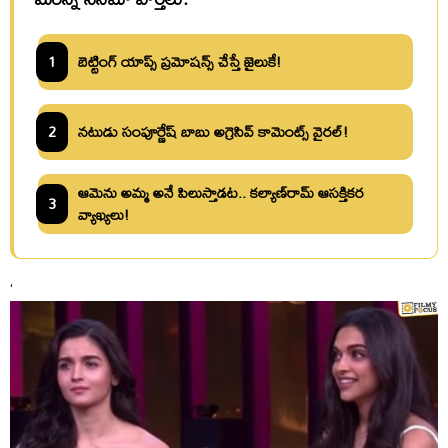
1
బెట్టింగ్ యాప్స్ ప్రమోషన్స్ చేస్తే జైలుకే!
2
నటుడు సంపూర్ణేష్ బాబు అగ్రెసివ్ కామెంట్స్ వైరల్!
ఆమెను అమ్మ అనే పిలుస్తాడట.. కల్యాణ్‌రామ్‌ ఆసక్తికర
3
వ్యాఖ్యలు!
‘