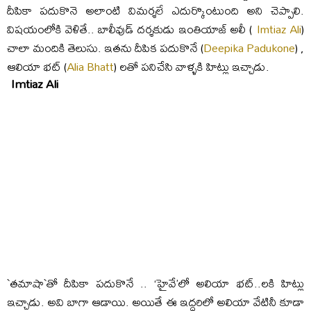
దీపికా పదుకొనె అలాంటి విమర్శలే ఎదుర్కొంటుంది అని చెప్పాలి.
విషయంలోకి వెళితే.. బాలీవుడ్ దర్శకుడు ఇంతియాజ్ అలీ (
Imtiaz Ali
)
చాలా మందికి తెలుసు. ఇతను దీపిక ప‌దుకొనే (
Deepika Padukone
) ,
ఆలియా భ‌ట్ (
Alia Bhatt
) లతో పనిచేసి వాళ్ళకి హిట్లు ఇచ్చాడు.
Imtiaz Ali
`తమాషా`తో దీపికా పదుకొనే .. ‘హైవే’లో అలియా భట్‌..లకి హిట్లు
ఇచ్చాడు. అవి బాగా ఆడాయి. అయితే ఈ ఇద్దరిలో అలియా వేటినీ కూడా