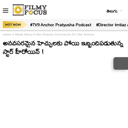
తెలుగు
#TV9 Anchor Pratyusha Podcast
#Director Imtiaz 
HOT NOW
Home
»
Movie News
»
Star Director Comments On Star Actress
అనవసరమైన హెచ్చులకు పోయి ఇబ్బందిపడుతున్న
స్టార్ హీరోయిన్ !