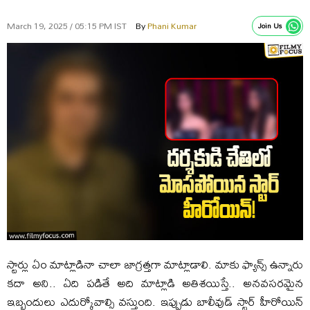
March 19, 2025 / 05:15 PM IST
By
Phani Kumar
Join Us
స్టార్లు ఏం మాట్లాడినా చాలా జాగ్రత్తగా మాట్లాడాలి. మాకు ఫ్యాన్స్ ఉన్నారు
కదా అని.. ఏది పడితే అది మాట్లాడి అతిశయిస్తే.. అనవసరమైన
ఇబ్బందులు ఎదుర్కోవాల్సి వస్తుంది. ఇప్పుడు బాలీవుడ్ స్టార్ హీరోయిన్