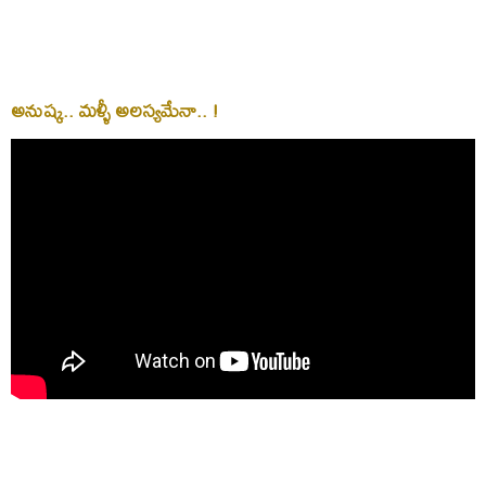
అనుష్క.. మళ్ళీ అలస్యమేనా.. !