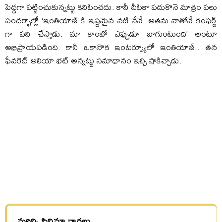
పెద్దగా పట్టించుకున్నట్టు కనిపించదు. కానీ దీపికా పదుకొనె మాత్రం పలు
సందర్భాల్లో ‘ఇంతియాజ్ కి ఇష్టమైన నటి నేనే. అతను నాతోనే కంఫర్ట్
గా పని చేస్తాడు. మా కాంబో ఎప్పుడూ బాగుంటుంది’ అంటూ
అభిప్రాయపడింది. కానీ ఒకానొక ఇంటర్వ్యూలో ఇంతియాజ్.. తన
ఫేవరెట్ అలియా భట్ అన్నట్టు సమాధానం ఇచ్చి షాకిచ్చాడు.
మరిన్ని సినిమా వార్తలు.