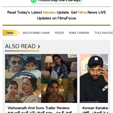
Filmyfocus వాట్సాప్ ఛానల్ ని ఫాలో అవ్వండి
Read Today's Latest
Movies
Update. Get
Filmy
News LIVE
Updates on FilmyFocus
BUCHI BABU SANA
PEDDI
RAM CHARAN
TOLLYWOO
TAGS
ALSO READ
Vishwanath And Sons Trailer Review:
Korean Kanakaraju: 
‘విశ్వనాథ్ అండ్ సన్స్’ ట్రైలర్ రివ్యూ.. స్యూర్ షాట్
‘స్ట్రోక్స్..’ డైలాగ్ పై 