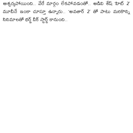
ఆశ్చర్యపోయింది.. వేరే మార్గం లేకపోవడంతో.. అడివి శేష్ ‘హిట్ 2’
మూవీనే ఇంకా చూస్తూ ఉన్నారు.. ‘అవతార్ 2’ తో పాటు మరికొన్ని
సినిమాలతో థర్డ్ వీక్ స్టార్ట్ కానుంది..