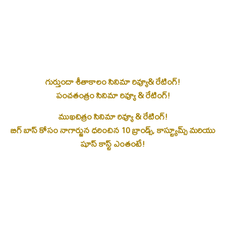
గుర్తుందా శీతాకాలం సినిమా రివ్యూ& రేటింగ్!
పంచతంత్రం సినిమా రివ్యూ & రేటింగ్!
ముఖచిత్రం సినిమా రివ్యూ & రేటింగ్!
బిగ్ బాస్ కోసం నాగార్జున ధరించిన 10 బ్రాండ్స్, కాస్ట్యూమ్స్ మరియు
షూస్ కాస్ట్ ఎంతంటే!