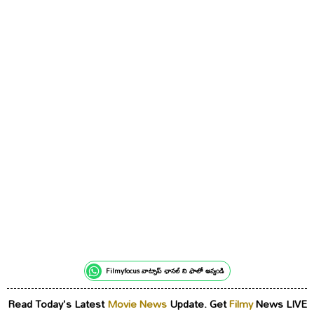
Filmyfocus వాట్సాప్ ఛానల్ ని ఫాలో అవ్వండి
Read Today's Latest
Movie News
Update. Get
Filmy
News LIVE