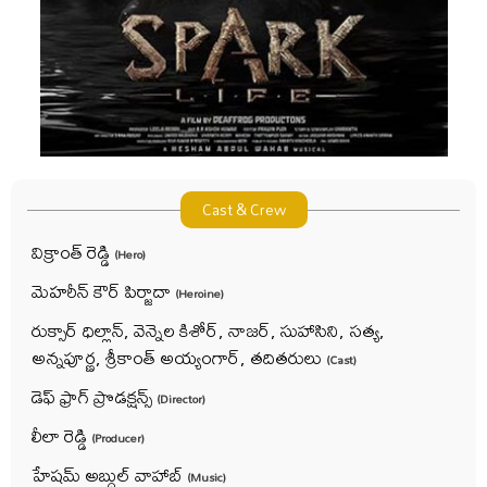
Cast & Crew
విక్రాంత్ రెడ్డి
(Hero)
మెహరీన్ కౌర్ పిర్జాదా
(Heroine)
రుక్సార్ ధిల్లాన్, వెన్నెల కిశోర్, నాజర్, సుహాసిని, సత్య,
అన్నపూర్ణ, శ్రీకాంత్ అయ్యంగార్, తదితరులు
(Cast)
డెఫ్ ఫ్రాగ్ ప్రొడక్షన్స్
(Director)
లీలా రెడ్డి
(Producer)
హేషమ్ అబ్దుల్ వాహాబ్
(Music)