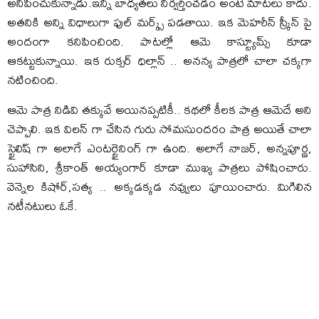
అనిపించుకున్నాడు.ఇన్ని బాధ్యతలు నిర్వర్తించడం అంటే మాటలు కాదు.
అతనికి అన్ని విధాలుగా ఫుల్ మర్క్స్ పడతాయి. ఇక మెహరీన్ స్క్రీన్ పై
అందంగా కనిపించింది. పాటల్లో ఆమె కాస్ట్యూమ్స్ కూడా
ఆకట్టుకున్నాయి. ఇక రుక్సర్ ధిల్లాన్ .. అనన్య పాత్రలో చాలా చక్కగా
నటించింది.
ఆమె పాత్ర నిడివి తక్కువే అయినప్పటికీ.. కథలో కీలక పాత్ర ఆమెదే అని
చెప్పాలి. ఇక విలన్ గా చేసిన గురు సోమసుందరం పాత్ర అయితే చాలా
స్టైలిష్ గా అలాగే ఎంటర్టైనింగ్ గా ఉంది. అలాగే నాజర్, అన్నపూర్ణ,
సుహాసిని, శ్రీకాంత్ అయ్యంగార్ కూడా ముఖ్య పాత్రలు పోషించారు.
వెన్నెల కిషోర్,సత్య .. అక్కడక్కడ నవ్వులు పూయించారు. మిగిలిన
నటీనటులు ఓకే.