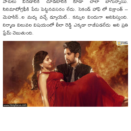
పాటలు వినడానికి చూడటానికి కూడా చాలా బాగున్నాయి.
సినిమాటోగ్రఫీకి పేరు పెట్టనవసరం లేదు. సెకండ్ హాఫ్ లో విక్రాంత్ –
మెహరీన్..ల మధ్య వచ్చే డ్యూయెట్.. కన్నుల విందుగా అనిపిస్తుంది.
నిర్మాణ విలువల విషయంలో లీలా రెడ్డి ఎక్కడా రాజీపడలేదు అని ప్రతి
ఫ్రేమ్ చెబుతుంది.