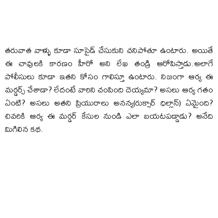
తరువాత వాళ్ళు కూడా సూసైడ్ చేసుకుని చనిపోతూ ఉంటారు. అయితే
ఈ చావులకి కారణం హీరో అని లేఖ తండ్రి ఆరోపిస్తాడు.అలాగే
పోలీసులు కూడా ఇతని కోసం గాలిస్తూ ఉంటారు. నిజంగా ఆర్య ఈ
మర్డర్స్ చేశాడా? లేదంటే వారిని చంపింది దెయ్యమా? అసలు ఆర్య గతం
ఏంటి? అసలు అతని ప్రియురాలు అనన్య(రుక్సార్ ధిల్లాన్) ఏమైంది?
చివరికి ఆర్య ఈ మర్డర్ కేసుల నుండి ఎలా బయటపడ్డాడు? అనేది
మిగిలిన కథ.