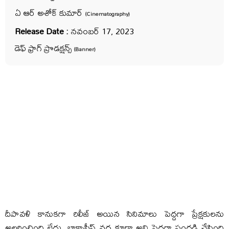
ఏ ఆర్ అశోక్ కుమార్
(Cinematography)
Release Date :
నవంబర్ 17, 2023
డెఫ్ ఫ్రాగ్ ప్రొడక్షన్స్
(Banner)
దీపావళి కానుకగా రిలీజ్ అయిన సినిమాలు పెద్దగా ప్రేక్షకులను
అలరించింది లేదు. బాక్సాఫీస్ వద్ద కూడా అవి పెద్దగా సందడి చేసింది