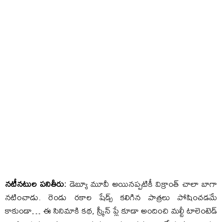
నటీనటుల పనితీరు:
డెబ్యూ మూవీ అయినప్పటికీ విక్రాంత్ చాలా బాగా
నటించాడు. రెండు రకాల షేడ్స్ కలిగిన పాత్రలు పోషించడమే
కాకుండా… ఈ సినిమాకి కథ, స్క్రీన్ ప్లే కూడా అందించి మల్టీ టాలెంటెడ్