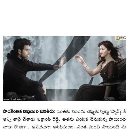
సాంకేంతిక నిపుణుల పనితీరు:
ఇంతకు ముందు చెప్పుకున్నట్టు ‘స్పార్క్’ కి
అన్నీ తానై చేశాడు విక్రాంత్ రెడ్డి. అతను ఎంపిక చేసుకున్న పాయింట్
చాలా కొత్తగా.. ఆశ్చర్యంగా అనిపిస్తుంది. ఎంత మంచి పాయింట్ ను