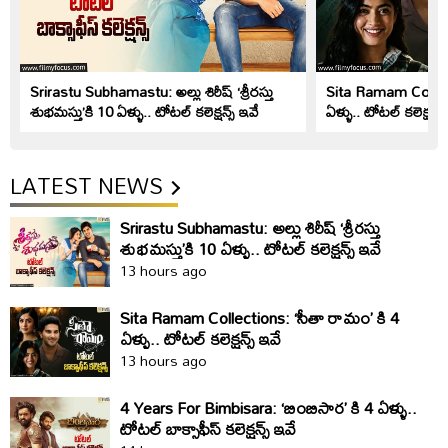
Srirastu Subhamastu: అల్లు శిరీష్ ‘శ్రీరస్తు
Sita Ramam Collect
శుభమస్తు’కి 10 ఏళ్ళు.. టోటల్ కలెక్షన్స్ ఇవే
ఏళ్ళు.. టోటల్ కలెక్షన్స్
LATEST NEWS
Srirastu Subhamastu: అల్లు శిరీష్ ‘శ్రీరస్తు
శుభమస్తు’కి 10 ఏళ్ళు.. టోటల్ కలెక్షన్స్ ఇవే
13 hours ago
Sita Ramam Collections: ‘సీతా రామం’ కి 4
ఏళ్ళు.. టోటల్ కలెక్షన్స్ ఇవే
13 hours ago
4 Years For Bimbisara: ‘బింబిసార’ కి 4 ఏళ్ళు..
టోటల్ బాక్సాఫీస్ కలెక్షన్స్ ఇవే