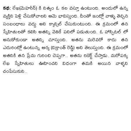
కథ:
లేఖ(మెహరీన్) కి నిత్యం ఓ కల వస్తూ ఉంటుంది. అందులో ఉన్న
వ్యక్తిని పెళ్లి చేసుకోవాలని ఆమె భావిస్తుంది. దీంతో ఇంట్లో వాళ్ళు తెచ్చిన
సంబంధాలు వద్దు అని క్యాన్సిల్ చేసుకుంటుంది. ఈ క్రమంలో తన
స్నేహితులతో కలిసి అతన్ని వెతికే పనిలో పడుతుంది. ఓ హాస్పిటల్ లో
అనుకోకుండా అతన్ని చూస్తుంది. అతను మరెవరో కాదు తన
ఎదురింట్లో ఉంటున్న ఆర్య (విక్రాంత్ రెడ్డి) అని తెలుస్తుంది. ఈ క్రమంలో
అతనికి తన ప్రేమ గురించి చెప్పగా.. అతను రిజెక్ట్ చేస్తాడు. మరోపక్క
లేఖ స్నేహితులు ఊహించని విధంగా తమకి అయిన వాళ్ళని
చంపేసుకుని..