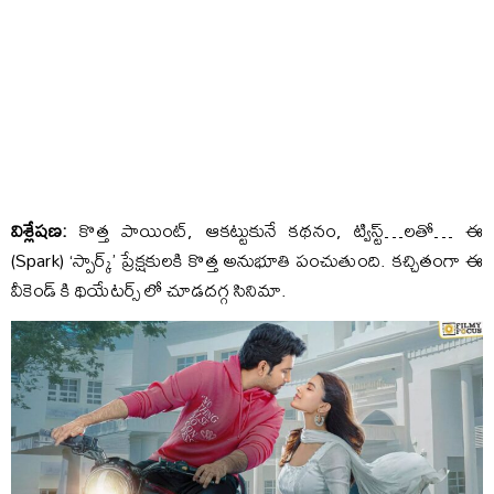
విశ్లేషణ:
కొత్త పాయింట్, ఆకట్టుకునే కథనం, ట్విస్ట్…లతో… ఈ
(Spark) ‘స్పార్క్’ ప్రేక్షకులకి కొత్త అనుభూతి పంచుతుంది. కచ్చితంగా ఈ
వీకెండ్ కి థియేటర్స్ లో చూడదగ్గ సినిమా.