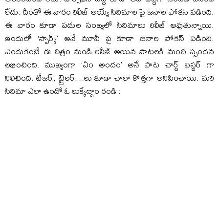
లేదు. దీంతో ఈ వారం రిలీజ్ అయ్యే సినిమాల పై జనాల ఫోకస్ పడింది.
ఈ వారం కూడా పదుల సంఖ్యలో సినిమాలు రిలీజ్ అవుతున్నాయి.
ఇందులో ‘స్పార్క్’ అనే మూవీ పై కూడా జనాల ఫోకస్ పడింది.
ఎందుకంటే ఈ చిత్రం నుండి రిలీజ్ అయిన పాటలకి మంచి స్పందన
లభించింది. ముఖ్యంగా ‘ఏం అందం’ అనే పాట చార్ట్ బస్టర్ గా
నిలిచింది. టీజర్, ట్రైలర్…లు కూడా చాలా కొత్తగా అనిపించాయి. మరి
సినిమా ఎలా ఉందో ఓ లుక్కేద్దాం రండి :