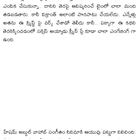
ఎంపిక చేసుకున్నా.. దానిని తెరపై ఆవిష్కరించే టైంలో చాలా మంది
తడబడతారు. కానీ విక్రాంత్ అలాంటి పొరపాటు చేయలేదు. ఎన్నేళ్లు
అతను ఈ స్క్రిప్ట్ పై వర్క్ చేశాడో తెలీదు కానీ.. పక్కాగా ఈ కథని
తెరకెక్కించడంలో సక్సెస్ అయ్యాడు.స్క్రీన్ ప్లే కూడా చాలా ఎంగేజింగ్ గా
ఉంది.
హేషమ్ అబ్దుల్ వాహాబ్ సంగీతం సినిమాకి ఆయువు పట్టుగా నిలిచింది.