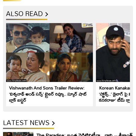
ALSO READ
Vishwanath And Sons Trailer Review:
Korean Kanakaraju: 
‘విశ్వనాథ్ అండ్ సన్స్’ ట్రైలర్ రివ్యూ.. స్యూర్ షాట్
‘స్ట్రోక్స్..’ డైలాగ్ పై 
బ్లాక్ బస్టర్
కనకరాజు’ టీమ్ క్లారిట
LATEST NEWS
The Paradise: ఇంత నెగిటివిటీనా.. నాని – శ్రీకాంత్‌