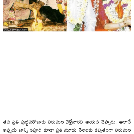
తన ప్రతి పుట్టినరోజుకు తిరుమల వెళ్లేవారని ఆయన చెప్పారు. అలానే
ఇప్పుడు జాన్వీ కపూర్ కూడా ప్రతి మూడు నెలలకు కచ్చితంగా తిరుమల