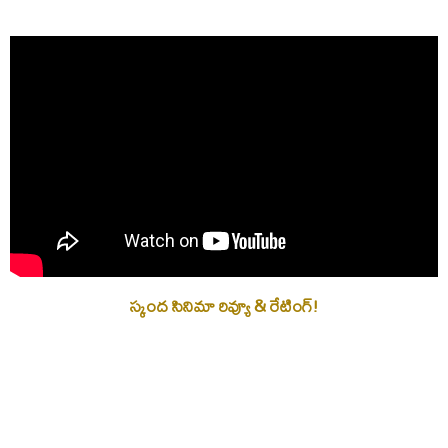
స్కంద సినిమా రివ్యూ & రేటింగ్!