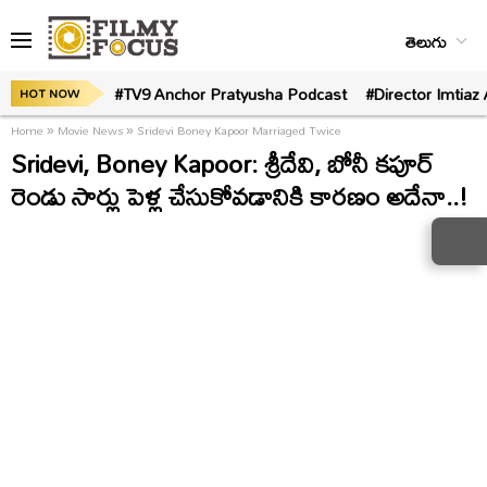
తెలుగు
#TV9 Anchor Pratyusha Podcast
#Director Imtiaz 
HOT NOW
Home
»
Movie News
»
Sridevi Boney Kapoor Marriaged Twice
Sridevi, Boney Kapoor: శ్రీదేవి, బోనీ కపూర్
రెండు సార్లు పెళ్ల చేసుకోవడానికి కారణం అదేనా..!