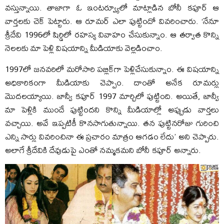
వస్తున్నాయి. తాజాగా ఓ ఇంటర్వ్యూలో మాట్లాడిన బోనీ కపూర్ ఆ
వార్తలకు చెక్‌ పెట్టారు. ఆ రూమర్‌ ఎలా పుట్టిందో వివరించారు. ‘నేనూ
శ్రీదేవి 1996లో షిర్డిలో రహస్య వివాహం చేసుకున్నాం. ఆ తర్వాత కొన్ని
నెలలకు మా పెళ్లి విషయాన్ని మీడియాకు వెల్లడించాం.
1997లో జనవరిలో మరోసారి పబ్లిక్‌గా పెళ్లిచేసుకున్నాం. ఈ విషయాన్ని
అధికారికంగా మీడియాకు చెప్పాం. దాంతో అనేక రూమర్లు
మొదలయ్యాయి. జాన్వీ కపూర్‌ 1997 మార్చిలో పుట్టింది. అయితే, జాన్వీ
మా పెళ్లికి ముందే పుట్టిందని కొన్ని మీడియాల్లో అప్పుడు వార్తలు
వచ్చాయి. అవే ఇప్పటికీ కొనసాగుతున్నాయి. తన పుట్టినరోజు గురించి
ఎన్ని సార్లు వివరించినా ఈ ప్రచారం మాత్రం ఆగడం లేదు’ అని చెప్పారు.
అలాగే శ్రీదేవికి దేవుడుపై ఎంతో నమ్మకమని బోనీ కపూర్‌ అన్నారు.