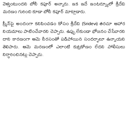
వెళ్తుంటుందని బోనీ కపూర్ అన్నారు. ఇక ఇదే ఇంటర్వ్యూలో శ్రీదేవి
మరణం గురించి కూడా బోనీ కపూర్ మాట్లాడారు.
స్క్రీన్‌పై అందంగా కనిపించడం కోసం శ్రీదేవి (Sridevi) తరచూ ఆహార
నియమాలు పాటించేవారని చెప్పారు. ఉప్పు లేకుండా భోజనం చేసేవారని
దాని కారణంగా ఆమె నీరసంతో పడిపోయిన సందర్భాలూ ఉన్నాయని
తెలిపారు. ఆమె మరణంలో ఎలాంటి కుట్రకోణం లేదని పోలీసులు
నిర్ధారించినట్లు చెప్పారు.