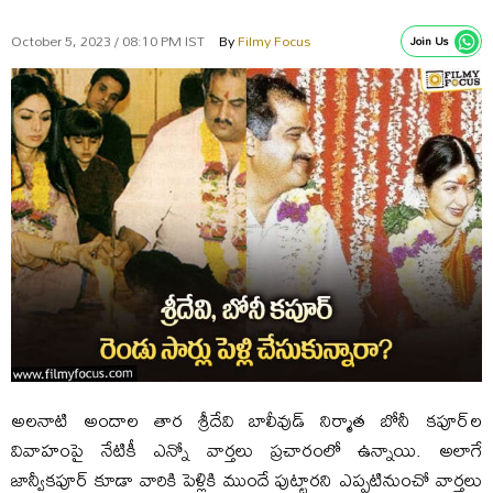
October 5, 2023 / 08:10 PM IST
By
Filmy Focus
Join Us
అలనాటి అందాల తార శ్రీదేవి బాలీవుడ్ నిర్మాత బోనీ కపూర్‌ల
వివాహంపై నేటికీ ఎన్నో వార్తలు ప్రచారంలో ఉన్నాయి. అలాగే
జాన్వీకపూర్‌ కూడా వారికి పెళ్లికి ముందే పుట్టారని ఎప్పటినుంచో వార్తలు