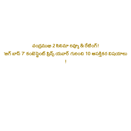
చంద్రముఖి 2 సినిమా రివ్యూ & రేటింగ్!
‘బిగ్ బాస్ 7’ కంటెస్టెంట్ ప్రిన్స్ యవార్ గురించి 10 ఆసక్తికర విషయాలు
!