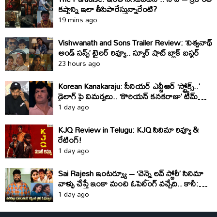
కష్టాన్ని ఇలా తీసిపారేస్తున్నారేంటి?
19 mins ago
Vishwanath and Sons Trailer Review: ‘విశ్వనాథ్
అండ్ సన్స్’ ట్రైలర్ రివ్యూ.. స్యూర్ షాట్ బ్లాక్ బస్టర్
23 hours ago
Korean Kanakaraju: సీనియర్ ఎన్టీఆర్ ‘స్ట్రోక్స్..’
డైలాగ్ పై విమర్శలు.. ‘కొరియన్ కనకరాజు’ టీమ్
క్లారిటీ ఇది
1 day ago
KJQ Review in Telugu: KJQ సినిమా రివ్యూ &
రేటింగ్!
1 day ago
Sai Rajesh ఇంటర్వ్యూ – ‘చెన్నై లవ్ స్టోరీ’ సినిమా
వాళ్ళు చేస్తే ఇంకా మంచి ఓపెనింగ్ వచ్చేది.. కానీ:
సాయి రాజేష్
1 day ago