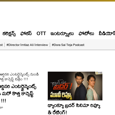
కలెక్షన్స్
ఫోకస్
OTT
ఇంటర్వ్యూలు
ఫోటోలు
వీడియోస
st
#Director Imtiaz Ali Interview
#Dora Sai Teja Podcast
ఆర్డినరి ఎంటర్టైన్మెంట్స్
మరో కొత్త కాన్సెప్ట్
 !!!
థ్యాంక్యూ బ్రదర్ సినిమా రివ్యూ
ago
& రేటింగ్!