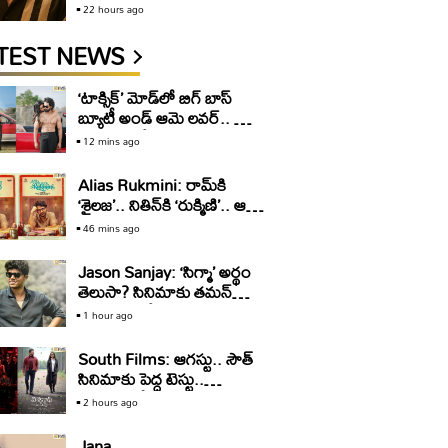
22 hours ago
TEST NEWS
‘టాక్సిక్‌’ మోడ్‌లో బిగ్‌ బాస్‌
బ్యూటీ అండ్‌ ఆమె లవర్‌.. డోస్‌
కాస్త ఎక్కువే
12 mins ago
Alias Rukmini: రామ్‌కి
‘శైలజ’.. నితిన్‌కి ‘రుక్మిణి’.. ఆ
సెంటిమెంట్‌ వర్కౌట్‌
46 mins ago
అవుతుందా?
Jason Sanjay: ‘సిగ్మా’ అర్థం
తెలుసా? సినిమాకు తమన్‌
ఎందుకు? జేసన్‌ సంజయ్‌
1 hour ago
ముచ్చట్లు
South Films: ఆగస్టు.. సౌత్‌
సినిమాకు పెద్ద టెస్టు..
డిస్టింక్షన్‌లో పాస్‌ అవ్వాలి
2 hours ago
సుమీ!
Jana