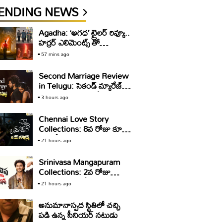
ENDING NEWS
Agadha: ‘అగధ’ ట్రైలర్ రివ్యూ..
హర్రర్ ఎలిమెంట్స్ తో
కూడుకున్న విజువల్ వండర్
57 mins ago
Second Marriage Review
in Telugu: సెకండ్ మ్యారేజ్
వెబ్ సిరీస్ రివ్యూ & రేటింగ్‌!
3 hours ago
Chennai Love Story
Collections: 8వ రోజు కూడా
కోటి షేర్ రాబట్టిన ‘చెన్నై లవ్
21 hours ago
స్టోరీ’
Srinivasa Mangapuram
Collections: 2వ రోజు
మరింత తగ్గిన ‘శ్రీనివాస
21 hours ago
మంగాపురం’ కలెక్షన్స్.. కానీ
అనుమానాస్పద స్థితిలో చచ్చి
పడి ఉన్న సీనియర్ నటుడు