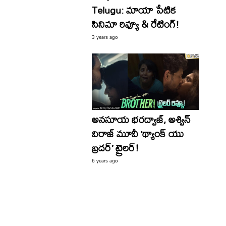
Telugu: మాయా పేటిక
సినిమా రివ్యూ & రేటింగ్!
3 years ago
అన‌సూయ భ‌ర‌ద్వాజ్‌, అశ్విన్
విరాజ్ మూవీ ‘థ్యాంక్ యు
బ్ర‌ద‌ర్’ ట్రైల‌ర్‌!
6 years ago