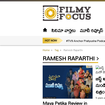
సినిమా వార్తలు
మూవీ రివ్యూస్
#TV9 Anchor Pratyusha Podca
HOT NOW
Home
»
Tag
»
Ramesh Raparthi
RAMESH RAPARTHI
జస్ట్ 
నుండి 
చిత్రం
5 years 
Maya Petika Review in