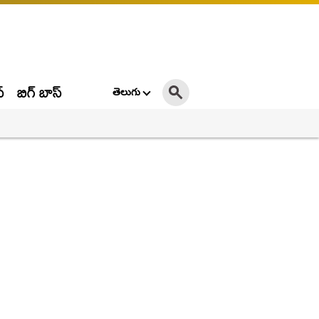
్
బిగ్ బాస్
తెలుగు