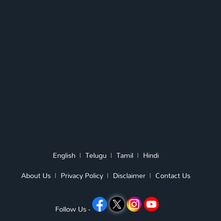
English
Telugu
Tamil
Hindi
About Us
Privacy Policy
Disclaimer
Contact Us
Follow Us -