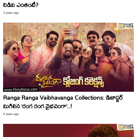
నిడివి ఎంతంటే?
3 years ago
Ranga Ranga Vaibhavanga Collections: డిజాస్టర్
మిగిలిన ‘రంగ రంగ వైభవంగా’..!
4 years ago