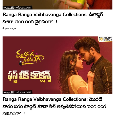
Ranga Ranga Vaibhavanga Collections: డిజాస్టర్
దిశగా ‘రంగ రంగ వైభవంగా’..!
4 years ago
Ranga Ranga Vaibhavanga Collections: మొదటి
వారం సగం టార్గెట్ కూడా రీచ్ అవ్వలేకపోయిన ‘రంగ రంగ
వైభవంగా’..!