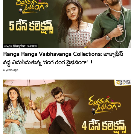
Ranga Ranga Vaibhavanga Collections: బాక్సాఫీస్
వద్ద ఎదురీదుతున్న ‘రంగ రంగ వైభవంగా’..!
4 years ago