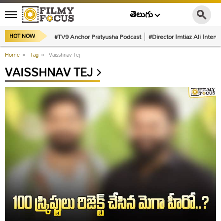
తెలుగు
#TV9 Anchor Pratyusha Podcast
#Director Imtiaz Ali Interv
HOT NOW
Home
»
Tag
»
Vaisshnav Tej
VAISSHNAV TEJ