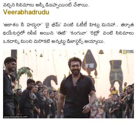
వచ్చిన సినిమాలు అన్నీ డిజప్పాయింట్ చేశాయి.
Veerabhadrudu
‘ఆకాశం నీ హద్దురా’ ‘జై భీమ్’ వంటి ఓటీటీ హిట్లు మినహా.. తర్వాత
థియేటర్లలో రిలీజ్ అయిన ‘ఈటి’ ‘కంగువా’ ‘రెట్రో’ వంటి సినిమాలు
ఒకదాన్ని మించి మరొకటి అన్నట్టు డిజాస్టర్స్ అయ్యాయి.