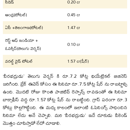
సీడెడ్
0.20 cr
ఆంధ్ర(టోటల్)
0.45 cr
ఏపీ +తెలంగాణ(టోటల్)
1.47 cr
రెస్ట్ ఆఫ్ ఇండియా +
0.10 cr
ఓవర్సీస్(తెలుగు వెర్షన్)
వరల్డ్ వైడ్ టోటల్
1.57 cr(షేర్)
‘వీరభద్రుడు’ తెలుగు వెర్షన్ కి రూ.7.2 కోట్ల థియేట్రికల్ బిజినెస్
జరిగింది. బ్రేక్ ఈవెన్ కోసం ఈ సినిమా రూ.7.5 కోట్ల షేర్ ను రాబట్టాల్సి
ఉంది. మొదటి రోజు కొంత పాజిటివ్ రెస్పాన్స్ రావడంతో ఈ సినిమా
బాక్సాఫీస్ వద్ద రూ.1.57 కోట్ల షేర్ ను రాబట్టింది. గ్రాస్ పరంగా రూ.3
కోట్లు కొల్లగొట్టింది. ఈ మధ్య కాలంలో ఇలాంటి ఓపెనింగ్స్ సాధించిన
సినిమా లేదు అనే చెప్పాలి. మరి ‘వీరభద్రుడు’ ఇదే దూకుడు వీకెండ్
మొత్తం చూపిస్తాడో లేదో చూడాలి.