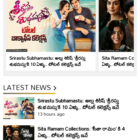
Srirastu Subhamastu: అల్లు శిరీష్ ‘శ్రీరస్తు
Sita Ramam Collect
శుభమస్తు’కి 10 ఏళ్ళు.. టోటల్ కలెక్షన్స్ ఇవే
ఏళ్ళు.. టోటల్ కలెక్షన్స్
LATEST NEWS
Srirastu Subhamastu: అల్లు శిరీష్ ‘శ్రీరస్తు
శుభమస్తు’కి 10 ఏళ్ళు.. టోటల్ కలెక్షన్స్ ఇవే
13 hours ago
Sita Ramam Collections: ‘సీతా రామం’ కి 4
ఏళ్ళు.. టోటల్ కలెక్షన్స్ ఇవే