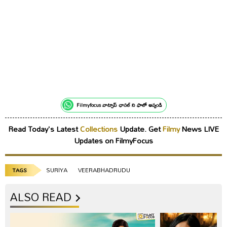
Filmyfocus వాట్సాప్ ఛానల్ ని ఫాలో అవ్వండి
Read Today's Latest
Collections
Update. Get
Filmy
News LIVE
Updates on FilmyFocus
SURIYA
VEERABHADRUDU
TAGS
ALSO READ