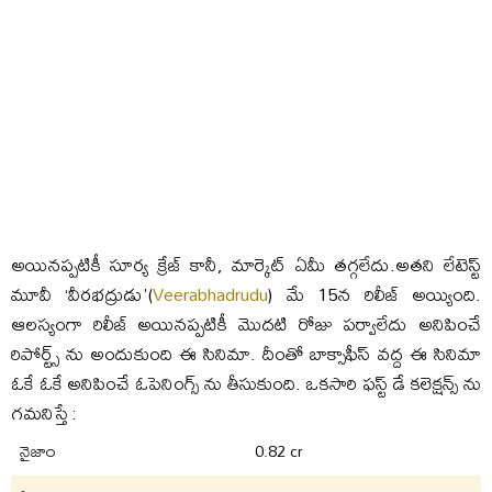
అయినప్పటికీ సూర్య క్రేజ్ కానీ, మార్కెట్ ఏమీ తగ్గలేదు.అతని లేటెస్ట్
మూవీ ‘వీరభద్రుడు'(
Veerabhadrudu
) మే 15న రిలీజ్ అయ్యింది.
ఆలస్యంగా రిలీజ్ అయినప్పటికీ మొదటి రోజు పర్వాలేదు అనిపించే
రిపోర్ట్స్ ను అందుకుంది ఈ సినిమా. దీంతో బాక్సాఫీస్ వద్ద ఈ సినిమా
ఓకే ఓకే అనిపించే ఓపెనింగ్స్ ను తీసుకుంది. ఒకసారి ఫస్ట్ డే కలెక్షన్స్ ను
గమనిస్తే :
నైజాం
0.82 cr