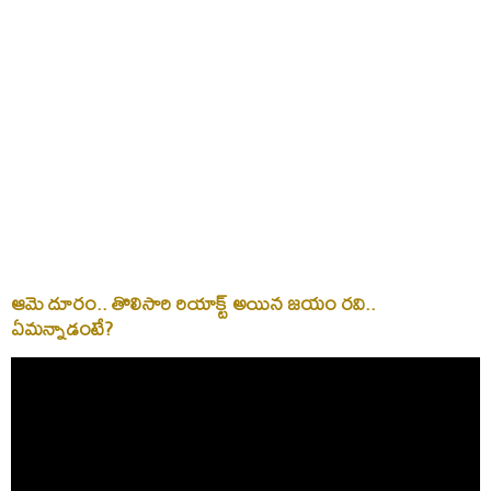
ఆమె దూరం.. తొలిసారి రియాక్ట్ అయిన జయం రవి..
ఏమన్నాడంటే?