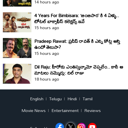
14 hours ago
4 Years For Bimbisara: ‘బింబిసార’ కి 4 ఏళ్ళు..
టోటల్ బాక్సాఫీస్ కలెక్షన్స్ ఇవే
15 hours ago
Pradeep Rawat: ప్రదీప్ రావత్ కి ఎన్ని కోట్ల ఆస్తి
ఉందో తెలుసా?
15 hours ago
Dil Raju: హీరోకు ఎంతిస్తున్నామో చెప్పలేం.. కానీ ఆ
మాటలు నమ్మొద్దు: దిల్‌ రాజు
18 hours ago
English
Telugu
Hindi
Tamil
Movie News
Entertainment
Reviews