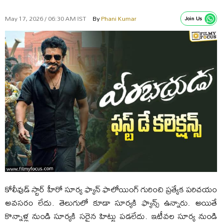
May 17, 2026 / 06:30 AM IST
By
Phani Kumar
Join Us
కోలీవుడ్ స్టార్ హీరో సూర్య ఫ్యాన్ ఫాలోయింగ్ గురించి ప్రత్యేక పరిచయం
అవసరం లేదు. తెలుగులో కూడా సూర్యకి ఫ్యాన్స్ ఉన్నారు. అయితే
కొన్నాళ్ల నుండి సూర్యకి సరైన హిట్టు పడలేదు. ఇటీవల సూర్య నుండి