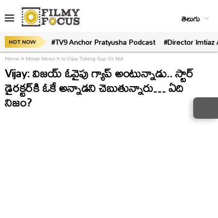
తెలుగు
#TV9 Anchor Pratyusha Podcast
#Director Imtiaz 
HOT NOW
Home
»
Movie News
»
Is Vijay Taking Gap Or Not
Vijay: విజయ్‌ ఓవైపు గ్యాప్‌ అంటున్నాడు.. స్టార్‌
డైరక్టర్‌కి ఓకే అన్నాడని చెబుతున్నారు… ఏది
నిజం?