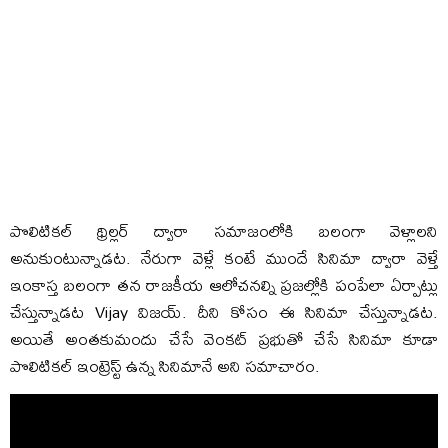
పొలిటికల్‌ థ్రిల్లర్‌ ద్వారా సమాజంలోకి బలంగా వెళ్లాలని
అనుకుంటున్నాడట. నేరుగా వెళ్లే కంటే ముందే సినిమా ద్వారా వెళ్తే
ఇంకాస్త బలంగా తన రాజకీయ ఆలోచనల్ని ప్రజల్లోకి పంపేలా ఏర్పాట్లు
చేస్తున్నాడట Vijay విజయ్‌. దీని కోసం ఈ సినిమా చేస్తున్నాడట.
అయితే అంతకుమందు చేసే వెంకట్‌ ప్రభుతో చేసే సినిమా కూడా
పొలిటికల్‌ ఇంట్రెస్ట్‌ ఉన్న సినిమానే అని సమాచారం.