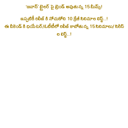
‘జవాన్’ ట్రైలర్ పై ట్రెండ్ అవుతున్న 15 మీమ్స్!
ఇప్పటికీ రిలీజ్ కి నోచుకోని 10 క్రేజీ సినిమాల లిస్ట్..!
ఈ వీకెండ్ కి ధియేటర్/ఓటీటీలో రిలీజ్ కాబోతున్న 15 సినిమాలు/ సిరీస్
ల లిస్ట్..!