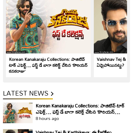
Korean Kanakaraju Collections: పాజిటివ్
Vaishnav Tej & Kar
టాక్ ఎఫెక్ట్… ఫస్ట్ డే బాగా కలెక్ట్ చేసిన ‘కొరియన్
ఏమైపోయినట్టు?
కనకరాజు’
LATEST NEWS
Korean Kanakaraju Collections: పాజిటివ్ టాక్
ఎఫెక్ట్… ఫస్ట్ డే బాగా కలెక్ట్ చేసిన ‘కొరియన్
కనకరాజు’
8 hours ago
Vaishnav Tej & Karthikeya: ఈ హీరోలు