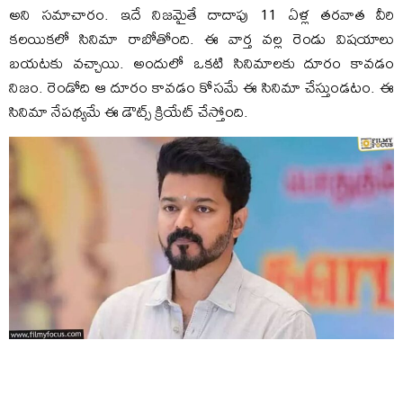
అని సమాచారం. ఇదే నిజమైతే దాదాపు 11 ఏళ్ల తరవాత వీరి
కలయికలో సినిమా రాబోతోంది. ఈ వార్త వల్ల రెండు విషయాలు
బయటకు వచ్చాయి. అందులో ఒకటి సినిమాలకు దూరం కావడం
నిజం. రెండోది ఆ దూరం కావడం కోసమే ఈ సినిమా చేస్తుండటం. ఈ
సినిమా నేపథ్యమే ఈ డౌట్స్‌ క్రియేట్‌ చేస్తోంది.