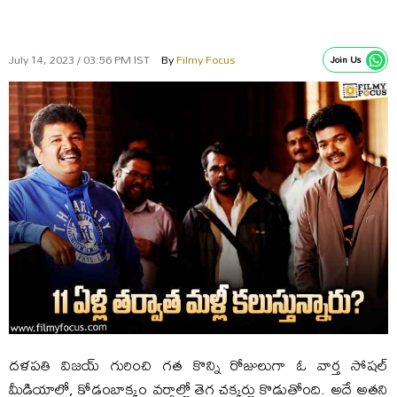
July 14, 2023 / 03:56 PM IST
By
Filmy Focus
Join Us
దళపతి విజయ్‌ గురించి గత కొన్ని రోజులుగా ఓ వార్త సోషల్‌
మీడియాలో, కోడంబాక్కం వర్గాల్లో తెగ చక్కర్లు కొడుతోంది. అదే అతని