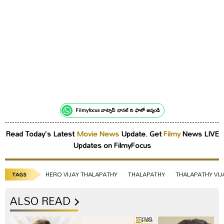
Filmyfocus వాట్సాప్ ఛానల్ ని ఫాలో అవ్వండి
Read Today's Latest
Movie News
Update. Get
Filmy
News LIVE
Updates on FilmyFocus
HERO VIJAY THALAPATHY
THALAPATHY
THALAPATHY VIJ
TAGS
ALSO READ