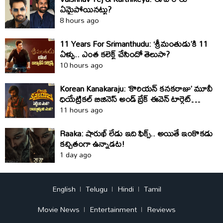
ఏమైపోయినట్టు?
8 hours ago
11 Years For Srimanthudu: ‘శ్రీమంతుడు’కి 11
ఏళ్ళు.. ఎంత కలెక్ట్ చేసిందో తెలుసా?
10 hours ago
Korean Kanakaraju: ‘కొరియన్ కనకరాజు’ మూవీ
ధియేట్రికల్ బిజినెస్ అండ్ బ్రేక్ ఈవెన్ టార్గెట్
డీటెయిల్స్
11 hours ago
Raaka: షారుఖ్‌ లేడు ఇది ఫిక్స్‌.. అయితే ఇంకొకడు
కచ్చితంగా ఉన్నాడట!
1 day ago
English
Telugu
Hindi
Tamil
Movie News
Entertainment
Reviews