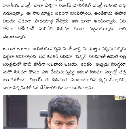
రాజకీయ ఎంట్రీ. చాలా ఏళ్లుగా విజయ్‌ పొలిటికల్‌ ఎంట్రీ గురించి చర్చ
నడుస్తున్నా.. ఈ సారి మాత్రం బలంగా వినిపిస్తోంది. అంతేకాదు ఈసారి
విజయ్‌ ఏకంగా పాదయాత్ర చేస్తాడు అని కూడా అంటున్నారు. దీని
కోసం గోపీచంద్‌ మలినేని సినిమా కూడా వద్దనుకున్నాడు అని
చెబుతున్నారు.
అయితే తాజాగా బయటకు వచ్చిన మరో వార్త ఈ మొత్తం చర్చను పక్కకు
పెట్టేలా కనిపిస్తోంది. అదే శంకర్‌ సినిమా. ‘నన్బన్‌’ సినిమాతో తమిళ చిత్ర
పరిశ్రమలో హిట్‌ జోడీగా నిలిచారు విజయ్‌, శంకర్‌. ఇప్పుడు వీరిద్దరూ
మరో సినిమా కోసం పని చేయనున్నట్టు తమిళ సినిమా వర్గాల్లో చర్చ
జరుగుతోంది. విజయ్‌ ఈ సినిమాకు సంబంధించిన స్క్రిప్ట్‌ విన్నారని,
బాగా నచ్చడంతో ఓకే చేసేశారని కూడా చెబుతున్నారు.