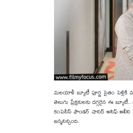
మలయాళీ బ్యూటీ పూర్ణ సైతం పెళ్లికి మ
తెలుగు ప్రేక్షకులకు దగ్గరైన ఈ బ్యూటీ..
కంపెనీస్ ఫౌండర్ షానిద్ అసిఫ్ అలీని 
జన్మనిచ్చింది.