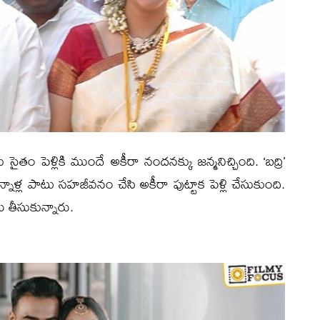
ైతం పెళ్లికి ముందే అకీరా నందనక్కు జన్మనిచ్చింది. ‘బద్రి’
ాళ్ల పాటు సహజీవనం చేసి అకీరా పుట్టాక పెళ్లి చేసుకుంది.
ు తీసుకున్నారు.