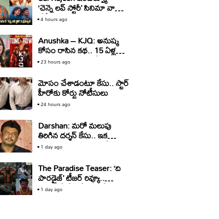
‘చెన్నై లవ్ స్టోరీ’ సినిమా వాళ్ళు
చేస్తే ఇంకా మంచి ఓపెనింగ్
4 hours ago
వచ్చేది.. కానీ: సాయి రాజేష్
Anushka – KJQ: అనుష్క
కోసం రాసిన కథ.. 15 ఏళ్ల
తర్వాత సినిమాగా రిలీజ్‌..
23 hours ago
మోసం చేశాడంటూ కేసు.. స్టార్‌
హీరోకు కోర్టు నోటీసులు
24 hours ago
Darshan: మరో మలుపు
తిరిగిన దర్శన్‌ కేసు.. ఇక
బయటకు రావడం కష్టమేనా?
1 day ago
The Paradise Teaser: ‘ది
పారడైజ్’ టీజర్ రివ్యూ..
తగలబడే రేంజ్లో ఏమీ లేదు!
1 day ago