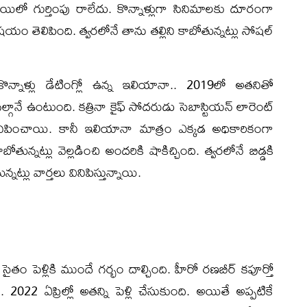
ాయిలో గుర్తింపు రాలేదు. కొన్నాళ్లుగా సినిమాలకు దూరంగా
 తెలిపింది. త్వరలోనే తాను తల్లిని కాబోతున్నట్లు సోషల్
 కొన్నాళ్లు డేటింగ్లో ఉన్న ఇలియానా.. 2019లో అతనితో
్గానే ఉంటుంది. కత్రినా కైఫ్ సోదరుడు సెబాస్టియన్ లారెంట్
్ వినిపించాయి. కానీ ఇలియానా మాత్రం ఎక్కడ అధికారికంగా
బోతున్నట్లు వెల్లడించి అందరికి షాకిచ్చింది. త్వరలోనే బిడ్డకి
న్నట్లు వార్తలు వినిపిస్తున్నాయి.
ైతం పెళ్లికి ముందే గర్భం దాల్చింది. హీరో రణబీర్ కపూర్తో
 2022 ఏప్రిల్లో అతన్ని పెళ్లి చేసుకుంది. అయితే అప్పటికే