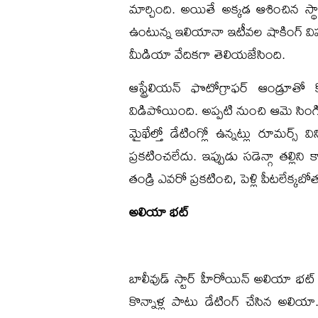
మార్చింది. అయితే అక్కడ ఆశించిన స్థ
ఉంటున్న ఇలియానా ఇటీవల షాకింగ్ విషయం
మీడియా వేదికగా తెలియజేసింది.
ఆస్ట్రేలియన్ ఫొటోగ్రాఫర్ ఆండ్రూతో
విడిపోయింది. అప్పటి నుంచి ఆమె సింగిల
మైఖేల్తో డేటింగ్లో ఉన్నట్లు రూమర్స
ప్రకటించలేదు. ఇప్పుడు సడెన్గా తల్లిని కా
తండ్రి ఎవరో ప్రకటించి, పెళ్లి పీటలేక్కబోతు
అలియా భట్
బాలీవుడ్ స్టార్ హీరోయిన్ అలియా భట్ స
కొన్నాళ్ల పాటు డేటింగ్ చేసిన అలియా..