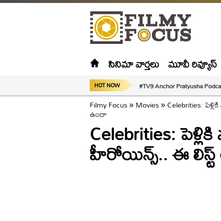
సినిమా వార్తలు
మూవీ రివ్యూస్
#TV9 Anchor Pratyusha Podca
HOT NOW
Filmy Focus
»
Movies
»
Celebrities: పెళ్ల
ఉందా
Celebrities: పెళ్లి
హీరోయిన్స్.. ఈ లిస