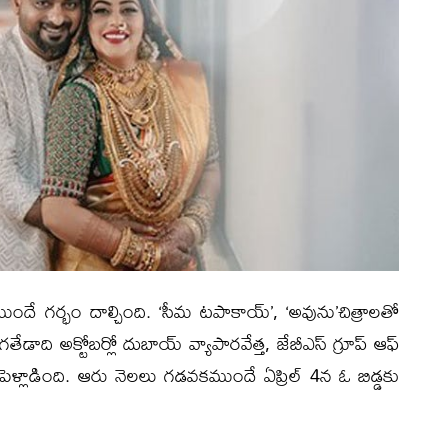
ుందే గర్భం దాల్చింది. ‘సీమ టపాకాయ్’, ‘అవును’చిత్రాలతో
 గతేడాది అక్టోబర్లో దుబాయ్ వ్యాపారవేత్త, జేబీఎస్ గ్రూప్ ఆఫ్
పెళ్లాడింది. ఆరు నెలలు గడవకముందే ఏప్రిల్ 4న ఓ బిడ్డకు