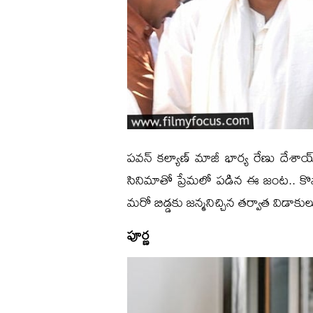
పవన్ కల్యాణ్ మాజీ భార్య రేణు దేశాయ్ స
సినిమాతో ప్రేమలో పడిన ఈ జంట.. కొన్న
మరో బిడ్డకు జన్మనిచ్చిన తర్వాత విడాకుల
పూర్ణ