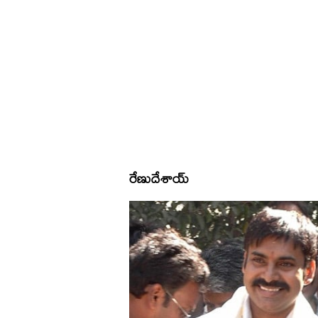
రేణుదేశాయ్