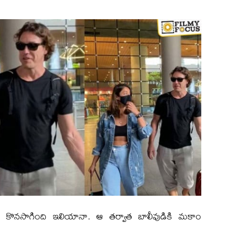
ిన్గా కొనసాగింది ఇలియానా. ఆ తర్వాత బాలీవుడికి మకాం