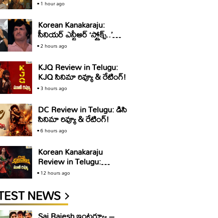
అండ్ సన్స్’ ట్రైలర్ రివ్యూ..
1 hour ago
స్యూర్ షాట్ బ్లాక్ బస్టర్
Korean Kanakaraju:
సీనియర్ ఎన్టీఆర్ ‘స్ట్రోక్స్..’
డైలాగ్ పై విమర్శలు.. ‘కొరియన్
2 hours ago
కనకరాజు’ టీమ్ క్లారిటీ ఇది
KJQ Review in Telugu:
KJQ సినిమా రివ్యూ & రేటింగ్!
3 hours ago
DC Review in Telugu: డిసి
సినిమా రివ్యూ & రేటింగ్!
6 hours ago
Korean Kanakaraju
Review in Telugu:
కొరియ‌న్ క‌న‌క‌రాజు సినిమా
12 hours ago
రివ్యూ & రేటింగ్!
TEST NEWS
Sai Rajesh ఇంటర్వ్యూ –