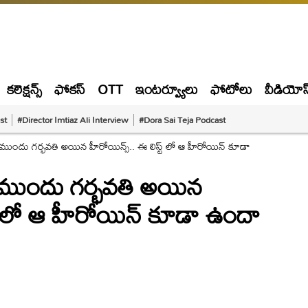
కలెక్షన్స్
ఫోకస్
OTT
ఇంటర్వ్యూలు
ఫోటోలు
వీడియోస
st
#Director Imtiaz Ali Interview
#Dora Sai Teja Podcast
ికి ముందు గర్భవతి అయిన హీరోయిన్స్.. ఈ లిస్ట్ లో ఆ హీరోయిన్ కూడా
కి ముందు గర్భవతి అయిన
్ట్ లో ఆ హీరోయిన్ కూడా ఉందా