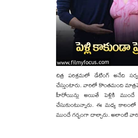
చిత్ర పరిశ్రమలో డేటింగ్ అనేది స
చేస్తుంటారు. వారిలో కొంతమంది మాత్రమే
హీరోయిన్లు అయితే పెళ్లికి ముందే 
చేసుకుంటున్నారు. ఈ మధ్య కాలంలో ఇండ
ముందే గర్భంగా దాల్చారు. అలాంటి వారిపై