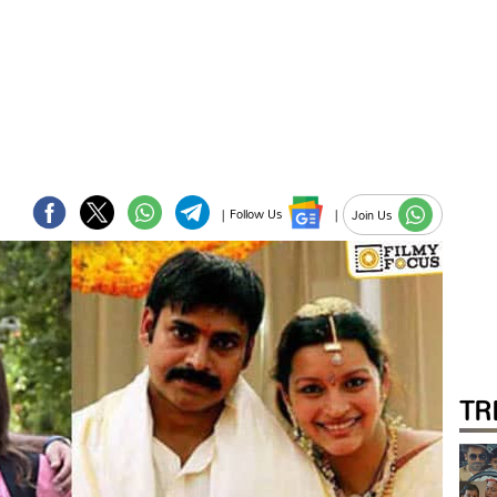
|
Follow Us
|
Join Us
TR