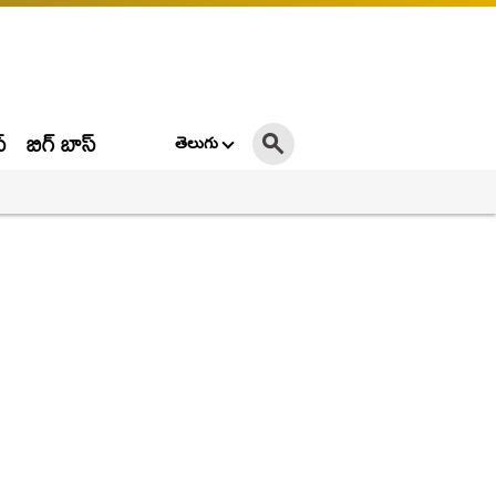
్
బిగ్ బాస్
తెలుగు