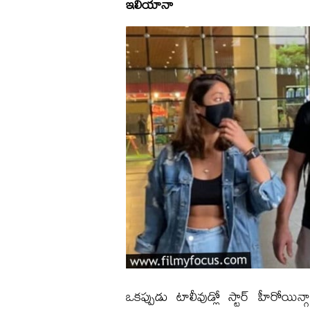
ఇలియానా
ఒకప్పుడు టాలీవుడ్లో స్టార్ హీరోయ