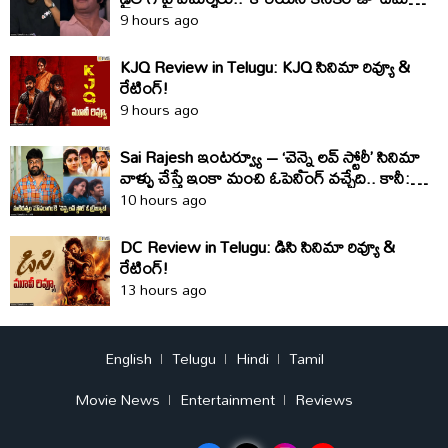
క్లారిటీ ఇది
9 hours ago
KJQ Review in Telugu: KJQ సినిమా రివ్యూ &
రేటింగ్!
9 hours ago
Sai Rajesh ఇంటర్వ్యూ – ‘చెన్నై లవ్ స్టోరీ’ సినిమా
వాళ్ళు చేస్తే ఇంకా మంచి ఓపెనింగ్ వచ్చేది.. కానీ:
సాయి రాజేష్
10 hours ago
DC Review in Telugu: డిసి సినిమా రివ్యూ &
రేటింగ్!
13 hours ago
English
Telugu
Hindi
Tamil
Movie News
Entertainment
Reviews