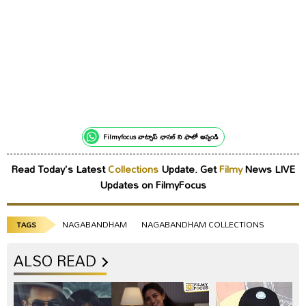
Filmyfocus వాట్సాప్ ఛానల్ ని ఫాలో అవ్వండి
Read Today's Latest
Collections
Update. Get
Filmy
News LIVE
Updates on FilmyFocus
NAGABANDHAM
NAGABANDHAM COLLECTIONS
TAGS
ALSO READ