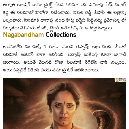
తర్వాత అభిషేక్ నామా డైరెక్ట్ చేసిన సినిమా ఇది. పెదకాపు ఫేమ్ విరాట్
కర్ణ ఈ సినిమాలో హీరోగా నటించాడు. నిషిత రెడ్డి, కిషోర్ ఈ చిత్రాన్ని
నిర్మించారు. సినిమాకి దాదాపు వంద కోట్ల బడ్జెట్ పెట్టినట్టు ప్రమోషన్స్ లో
నిర్మాతలు తెలిపారు.టీజర్, ట్రైలర్ ఆడియన్స్ ను ఆకట్టుకున్నాయి.
Nagabandham
Collections
అందులోని విజువల్స్ కి కూడా మంచి రెస్పాన్స్ లభించింది. దీంతో
సినిమాకి బిజినెస్ బాగా జరిగింది. అడ్వాన్స్ బుకింగ్స్ కూడా బాగానే
జరిగాయి. అయితే మొదటి రోజు సినిమాకి నెగిటివ్ టాక్ వచ్చింది.
అయినప్పటికీ వీకెండ్ వరకు వసూళ్లు ఓకే అనిపించాయి.