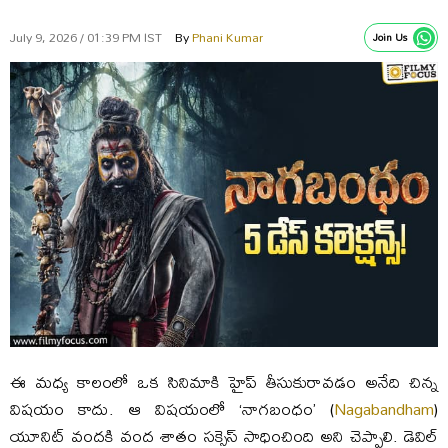
July 9, 2026 / 01:39 PM IST
By
Phani Kumar
Join Us
ఈ మధ్య కాలంలో ఒక సినిమాకి హైప్ తీసుకురావడం అనేది చిన్న
విషయం కాదు. ఆ విషయంలో ‘నాగబంధం’ (
Nagabandham
)
యూనిట్ వందకి వంద శాతం సక్సెస్ సాధించింది అని చెప్పాలి. డెవిల్