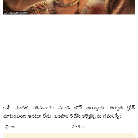
కానీ మొదటి సోమవారం నుండి డౌన్ అయ్యింది. తర్వాత గ్రోత్
చూపించింది అంటూ లేదు. ఒకసారి 5 డేస్ కలెక్షన్స్ ను గమనిస్తే :
నైజాం
2.39 cr