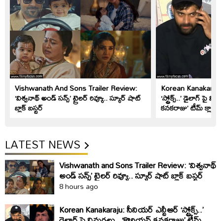
Vishwanath And Sons Trailer Review:
Korean Kanakaraju: 
‘విశ్వనాథ్ అండ్ సన్స్’ ట్రైలర్ రివ్యూ.. స్యూర్ షాట్
‘స్ట్రోక్స్..’ డైలాగ్ పై 
బ్లాక్ బస్టర్
కనకరాజు’ టీమ్ క్లారిట
LATEST NEWS
Vishwanath and Sons Trailer Review: ‘విశ్వనాథ్
అండ్ సన్స్’ ట్రైలర్ రివ్యూ.. స్యూర్ షాట్ బ్లాక్ బస్టర్
8 hours ago
Korean Kanakaraju: సీనియర్ ఎన్టీఆర్ ‘స్ట్రోక్స్..’
డైలాగ్ పై విమర్శలు.. ‘కొరియన్ కనకరాజు’ టీమ్