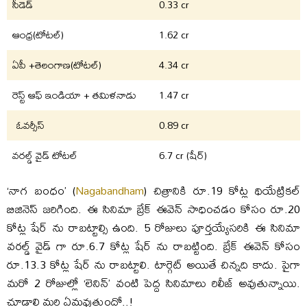
సీడెడ్
0.33 cr
ఆంధ్ర(టోటల్)
1.62 cr
ఏపీ +తెలంగాణ(టోటల్)
4.34 cr
రెస్ట్ ఆఫ్ ఇండియా + తమిళనాడు
1.47 cr
ఓవర్సీస్
0.89 cr
వరల్డ్ వైడ్ టోటల్
6.7 cr (షేర్)
‘నాగ బంధం’ (
Nagabandham
) చిత్రానికి రూ.19 కోట్ల థియేట్రికల్
బిజినెస్ జరిగింది. ఈ సినిమా బ్రేక్ ఈవెన్ సాధించడం కోసం రూ.20
కోట్ల షేర్ ను రాబట్టాల్సి ఉంది. 5 రోజులు పూర్తయ్యేసరికి ఈ సినిమా
వరల్డ్ వైడ్ గా రూ.6.7 కోట్ల షేర్ ను రాబట్టింది. బ్రేక్ ఈవెన్ కోసం
రూ.13.3 కోట్ల షేర్ ను రాబట్టాలి. టార్గెట్ అయితే చిన్నది కాదు. పైగా
మరో 2 రోజుల్లో ‘లెనిన్’ వంటి పెద్ద సినిమాలు రిలీజ్ అవుతున్నాయి.
చూడాలి మరి ఏమవుతుందో..!