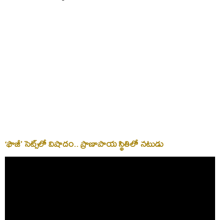
‘ఫౌజీ’ సెట్స్‌లో విషాదం.. ప్రాణాపాయ స్థితిలో నటుడు