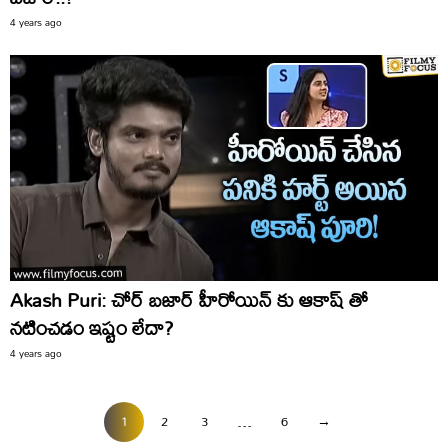
4 years ago
Akash Puri: చోర్ బజార్ హీరోయిన్ కు ఆకాష్ తో
నటించడం ఇష్టం లేదా?
4 years ago
1
2
3
…
6
→