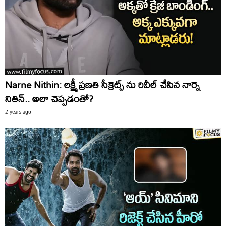
Narne Nithin: లక్ష్మీ ప్రణతి సీక్రెట్స్ ను రివీల్ చేసిన నార్నె
నితిన్.. అలా చెప్పడంతో?
2 years ago