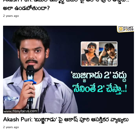
అలా ఉండబోతుందా?
2 years ago
Akash Puri: ‘బుజ్జిగాడు’ పై ఆకాష్ పూరి ఆసక్తికర వ్యాఖ్యలు
2 years ago