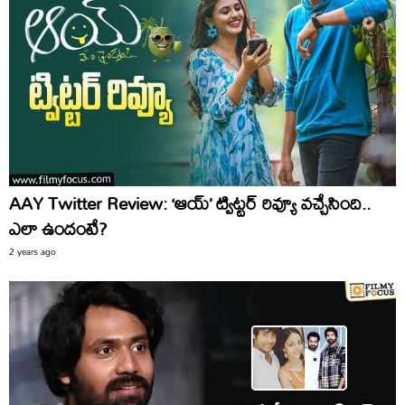
AAY Twitter Review: ‘ఆయ్’ ట్విట్టర్ రివ్యూ వచ్చేసింది..
ఎలా ఉందంటే?
2 years ago