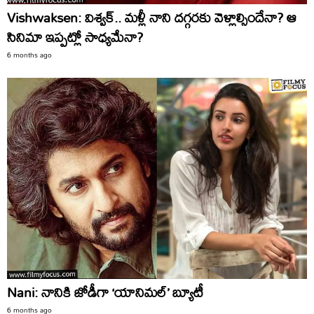
Vishwaksen: విశ్వక్‌.. మళ్లీ నాని దగ్గరకు వెళ్లాల్సిందేనా? ఆ
సినిమా ఇప్పట్లో సాధ్యమేనా?
6 months ago
Nani: నానికి జోడీగా ‘యానిమల్’ బ్యూటీ
6 months ago