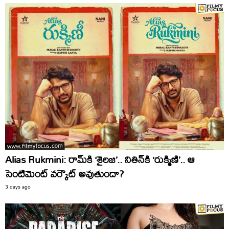
Alias Rukmini: రామ్‌కి ‘శైలజ’.. నితిన్‌కి ‘రుక్మిణి’.. ఆ
సెంటిమెంట్‌ వర్కౌట్‌ అవుతుందా?
3 days ago