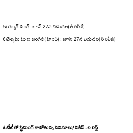
5) గబ్బర్ సింగ్: జూన్ 27న విడుదల( రీ రిలీజ్)
6)వెల్కమ్ టు ది జంగిల్( హిందీ) : జూన్ 27న విడుదల( రీ రిలీజ్)
ఓటీటీలో స్ట్రీమింగ్ కాబోతున్న సినిమాలు/ సిరీస్..ల లిస్ట్