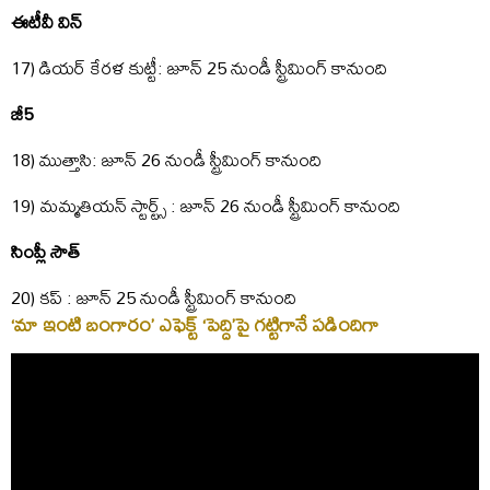
ఈటీవీ విన్
17) డియర్ కేరళ కుట్టీ: జూన్ 25 నుండీ స్ట్రీమింగ్ కానుంది
జీ5
18) ముత్తాసి: జూన్ 26 నుండీ స్ట్రీమింగ్ కానుంది
19) మమ్మతియన్ స్టార్ట్స్ : జూన్ 26 నుండీ స్ట్రీమింగ్ కానుంది
సింప్లీ సౌత్
20) కప్ : జూన్ 25 నుండీ స్ట్రీమింగ్ కానుంది
‘మా ఇంటి బంగారం’ ఎఫెక్ట్ ‘పెద్ది’పై గట్టిగానే పడిందిగా