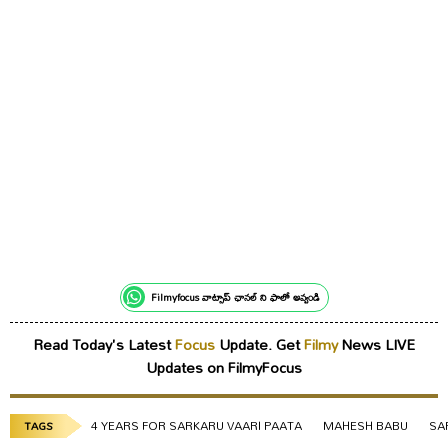
Filmyfocus వాట్సాప్ ఛానల్ ని ఫాలో అవ్వండి
Read Today's Latest
Focus
Update. Get
Filmy
News LIVE
Updates on FilmyFocus
4 YEARS FOR SARKARU VAARI PAATA
MAHESH BABU
SA
TAGS