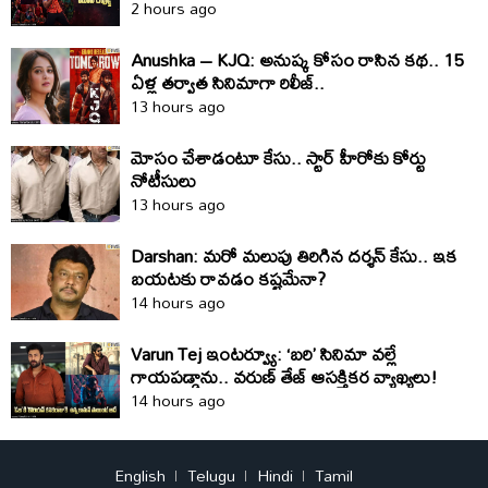
2 hours ago
Anushka – KJQ: అనుష్క కోసం రాసిన కథ.. 15
ఏళ్ల తర్వాత సినిమాగా రిలీజ్‌..
13 hours ago
మోసం చేశాడంటూ కేసు.. స్టార్‌ హీరోకు కోర్టు
నోటీసులు
13 hours ago
Darshan: మరో మలుపు తిరిగిన దర్శన్‌ కేసు.. ఇక
బయటకు రావడం కష్టమేనా?
14 hours ago
Varun Tej ఇంటర్వ్యూ: ‘బరి’ సినిమా వల్లే
గాయపడ్డాను.. వరుణ్ తేజ్ ఆసక్తికర వ్యాఖ్యలు!
14 hours ago
English
Telugu
Hindi
Tamil