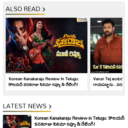
ALSO READ
Korean Kanakaraju Review In Telugu:
Varun Tej ఇంటర్వ్యూ: 
కొరియ‌న్ క‌న‌క‌రాజు సినిమా రివ్యూ & రేటింగ్!
గాయపడ్డాను.. వరుణ్ తే
LATEST NEWS
Korean Kanakaraju Review in Telugu: కొరియ‌న్
క‌న‌క‌రాజు సినిమా రివ్యూ & రేటింగ్!