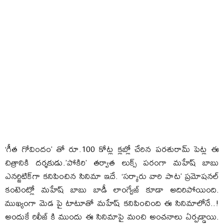
‘గీత గోవిందం’ తో రూ.100 కోట్ల క్లబ్లో చేరిన పరశురామ్ పెట్ల ఈ
చిత్రానికి దర్శకుడు.’పోకిరి’ తర్వాత లుక్స్ పరంగా మహేష్ బాబు
ఎనర్జిటిక్‌గా కనిపించిన సినిమా ఇదే. ‘సర్కారు వారి పాట’ ప్రమోషనల్
కంటెంట్లో మహేష్ బాబు బాడీ లాంగ్వేజ్‌ కూడా అదిరిపోయింది.
ముఖ్యంగా మెడ పై టాటూతో మహేష్ కనిపించింది ఈ సినిమాలోనే..!
అందుకే రిలీజ్ కి ముందు ఈ సినిమాపై మంచి అంచనాలు ఏర్పడ్డాయి.