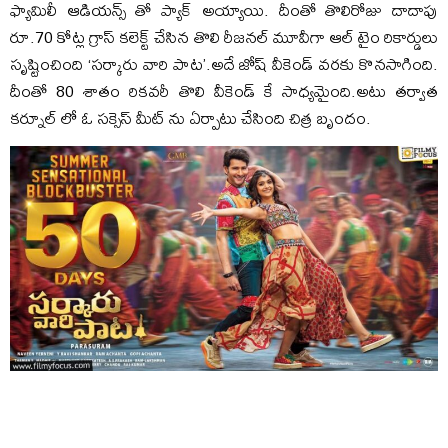
ఫ్యామిలీ ఆడియన్స్ తో ప్యాక్ అయ్యాయి. దీంతో తొలిరోజు దాదాపు
రూ.70 కోట్ల గ్రాస్ కలెక్ట్ చేసిన తొలి రీజనల్ మూవీగా ఆల్ టైం రికార్డులు
సృష్టించింది ‘సర్కారు వారి పాట’.అదే జోష్ వీకెండ్ వరకు కొనసాగింది.
దీంతో 80 శాతం రికవరీ తొలి వీకెండ్ కే సాధ్యమైంది.అటు తర్వాత
కర్నూల్ లో ఓ సక్సెస్ మీట్ ను ఏర్పాటు చేసింది చిత్ర బృందం.