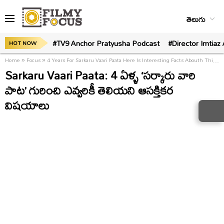
తెలుగు
#TV9 Anchor Pratyusha Podcast
#Director Imtiaz 
HOT NOW
Home
»
Focus
»
4 Years For Sarkaru Vaari Paata Here Is Interesting Facts Abouth This Movie
Sarkaru Vaari Paata: 4 ఏళ్ళ ‘సర్కారు వారి
పాట’ గురించి ఎవ్వరికీ తెలియని ఆసక్తికర
విషయాలు