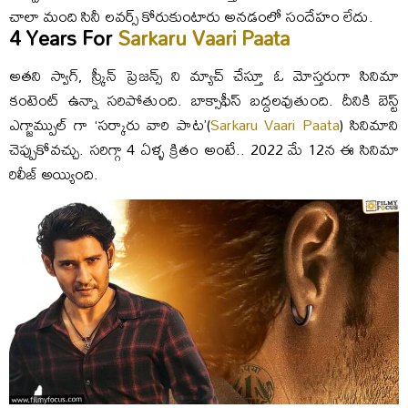
చాలా మంది సినీ లవర్స్ కోరుకుంటారు అనడంలో సందేహం లేదు.
4 Years For
Sarkaru Vaari Paata
అతని స్వాగ్, స్క్రీన్ ప్రెజన్స్ ని మ్యాచ్ చేస్తూ ఓ మోస్తరుగా సినిమా
కంటెంట్ ఉన్నా సరిపోతుంది. బాక్సాఫీస్ బద్దలవుతుంది. దీనికి బెస్ట్
ఎగ్జామ్పుల్ గా ‘సర్కారు వారి పాట’(
Sarkaru Vaari Paata
) సినిమాని
చెప్పుకోవచ్చు. సరిగ్గా 4 ఏళ్ళ క్రితం అంటే.. 2022 మే 12న ఈ సినిమా
రిలీజ్ అయ్యింది.