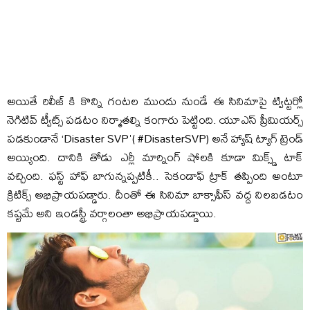
అయితే రిలీజ్ కి కొన్ని గంటల ముందు నుండే ఈ సినిమాపై ట్విట్టర్లో
నెగిటివ్ ట్వీట్స్ పడటం నిర్మాతల్ని కంగారు పెట్టింది. యూఎస్ ప్రీమియర్స్
పడకుండానే ‘Disaster SVP'( #DisasterSVP) అనే హ్యాష్ ట్యాగ్ ట్రెండ్
అయ్యింది. దానికి తోడు ఎర్లీ మార్నింగ్ షోలకి కూడా మిక్స్డ్ టాక్
వచ్చింది. ఫస్ట్ హాఫ్ బాగున్నప్పటికీ.. సెకండాఫ్ ట్రాక్ తప్పింది అంటూ
క్రిటిక్స్ అభిప్రాయపడ్డారు. దీంతో ఈ సినిమా బాక్సాఫీస్ వద్ద నిలబడటం
కష్టమే అని ఇండస్ట్రీ వర్గాలంతా అభిప్రాయపడ్డాయి.