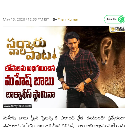
May 13, 2026 / 12:33 PM IST
By
Phani Kumar
Join Us
మహేష్ బాబు స్క్రీన్ ప్రెజన్స్ కి ఎలాంటి క్రేజ్ ఉంటుందో ప్రత్యేకంగా
చెప్పాలా? మహేష్ బాబు తెర మీద కనిపిస్తే చాలు అని అభిమానులే కాదు