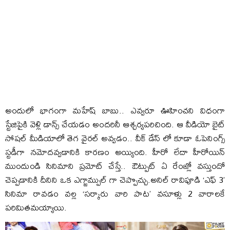
అందులో భాగంగా మహేష్ బాబు.. ఎవ్వరూ ఊహించని విధంగా
స్టేజిపైకి వెళ్లి డాన్స్ చేయడం అందరినీ ఆశ్చర్యపరిచింది. ఆ వీడియో బైట్
సోషల్ మీడియాలో తెగ వైరల్ అవ్వడం.. వీక్ డేస్ లో కూడా ఓపెనింగ్స్
స్టడీగా నమోదవ్వడానికి కారణం అయ్యింది. హీరో లేదా హీరోయిన్
ముందుండి సినిమాని ప్రమోట్ చేస్తే.. ఔట్పుట్ ఏ రేంజ్లో వస్తుందో
చెప్పడానికి దీనిని ఒక ఎగ్జామ్పుల్ గా చెప్పొచ్చు.అనిల్ రావిపూడి ‘ఎఫ్ 3’
సినిమా రావడం వల్ల ‘సర్కారు వారి పాట’ వసూళ్లు 2 వారాలకే
పరిమితమయ్యాయి.