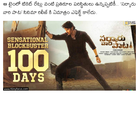
ఆ టైంలో టికెట్ రేట్లు వంటి ప్రతికూల పరిస్థితులు ఉన్నప్పటికీ.. ‘సర్కారు
వారి పాట’ సినిమా రిలీజ్ కి ఏమాత్రం ఎఫెక్ట్ కాలేదు.