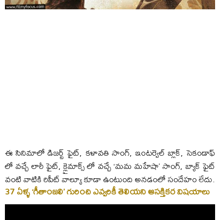
ఈ సినిమాలో డిజర్ట్ ఫైట్, కళావతి సాంగ్, ఇంటర్వెల్ బ్లాక్, సెకండాఫ్
లో వచ్చే లారీ ఫైట్, క్లైమాక్స్ లో వచ్చే ‘మమ మహేషా’ సాంగ్, బ్యాక్ ఫైట్
వంటి వాటికి రిపీట్ వాల్యూ కూడా ఉంటుంది అనడంలో సందేహం లేదు.
37 ఏళ్ళ ‘గీతాంజలి’ గురించి ఎవ్వరికీ తెలియని ఆసక్తికర విషయాలు