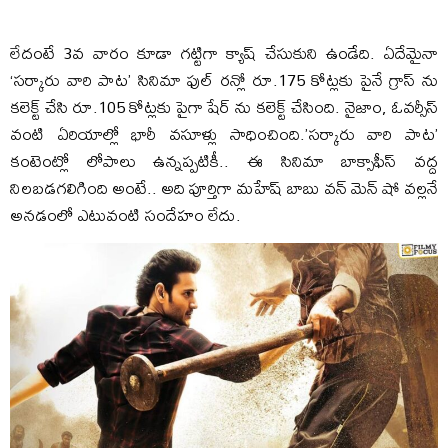
లేదంటే 3వ వారం కూడా గట్టిగా క్యాష్ చేసుకుని ఉండేది. ఏదేమైనా
‘సర్కారు వారి పాట’ సినిమా ఫుల్ రన్లో రూ.175 కోట్లకు పైనే గ్రాస్ ను
కలెక్ట్ చేసి రూ.105 కోట్లకు పైగా షేర్ ను కలెక్ట్ చేసింది. నైజాం, ఓవర్సీస్
వంటి ఏరియాల్లో భారీ వసూళ్లు సాధించింది.’సర్కారు వారి పాట’
కంటెంట్లో లోపాలు ఉన్నప్పటికీ.. ఈ సినిమా బాక్సాఫీస్ వద్ద
నిలబడగలిగింది అంటే.. అది పూర్తిగా మహేష్ బాబు వన్ మెన్ షో వల్లనే
అనడంలో ఎటువంటి సందేహం లేదు.