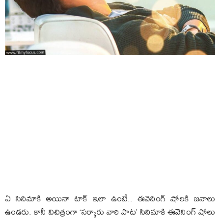
ఏ సినిమాకి అయినా టాక్ ఇలా ఉంటే.. ఈవెనింగ్ షోలకి జనాలు
ఉండరు. కానీ విచిత్రంగా ‘సర్కారు వారి పాట’ సినిమాకి ఈవెనింగ్ షోలు