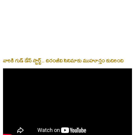
వారికి గుడ్‌ డేస్‌ స్టార్ట్‌.. చిరంజీవి సినిమాకు ముహూర్తం కుదిరింది