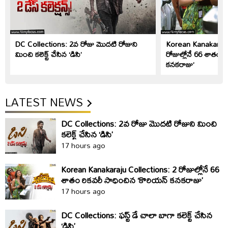
DC Collections: 2వ రోజు మొదటి రోజుని
Korean Kanakaraju
మించి కలెక్ట్ చేసిన ‘డి‌సి’
రోజుల్లోనే 66 శాతం ర
కనకరాజు’
LATEST NEWS
DC Collections: 2వ రోజు మొదటి రోజుని మించి
కలెక్ట్ చేసిన ‘డి‌సి’
17 hours ago
Korean Kanakaraju Collections: 2 రోజుల్లోనే 66
శాతం రికవరీ సాధించిన ‘కొరియన్ కనకరాజు’
17 hours ago
DC Collections: ఫస్ట్ డే చాలా బాగా కలెక్ట్ చేసిన
‘డిసి’