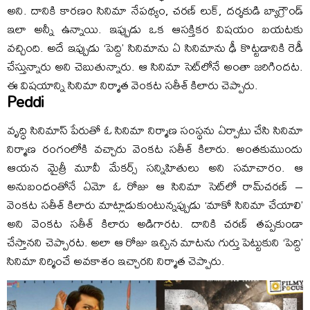
అని. దానికి కారణం సినిమా నేపథ్యం, చరణ్‌ లుక్‌, దర్శకుడి బ్యాగ్రౌండ్‌
ఇలా అన్నీ ఉన్నాయి. ఇప్పుడు ఒక ఆసక్తికర విషయం బయటకు
వచ్చింది. అదే ఇప్పుడు ‘పెద్ది’ సినిమాను ఏ సినిమాను ఢీ కొట్టడానికి రెడీ
చేస్తున్నారు అని చెబుతున్నారు. ఆ సినిమా సెట్‌లోనే అంతా జరిగిందట.
ఈ విషయాన్ని సినిమా నిర్మాత వెంకట సతీశ్ కిలారు చెప్పారు.
Peddi
వృద్ధి సినిమాస్‌ పేరుతో ఓ సినిమా నిర్మాణ సంస్థను ఏర్పాటు చేసి సినిమా
నిర్మాణ రంగంలోకి వచ్చారు వెంకట సతీశ్‌ కిలారు. అంతకుముందు
ఆయన మైత్రీ మూవీ మేకర్స్‌ సన్నిహితులు అని సమాచారం. ఆ
అనుబంధంతోనే ఏమో ఓ రోజు ఆ సినిమా సెట్‌లో రామ్‌చరణ్‌ –
వెంకట సతీశ్‌ కిలారు మాట్లాడుకుంటున్నప్పుడు ‘మాకో సినిమా చేయాలి’
అని వెంకట సతీశ్‌ కిలారు అడిగారట. దానికి చరణ్‌ తప్పకుండా
చేస్తానని చెప్పారట. అలా ఆ రోజు ఇచ్చిన మాటను గుర్తు పెట్టుకుని ‘పెద్ది’
సినిమా నిర్మించే అవకాశం ఇచ్చారని నిర్మాత చెప్పారు.