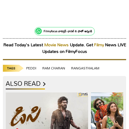
Filmyfocus వాట్సాప్ ఛానల్ ని ఫాలో అవ్వండి
Read Today's Latest
Movie News
Update. Get
Filmy
News LIVE
Updates on FilmyFocus
PEDDI
RAM CHARAN
RANGASTHALAM
TAGS
ALSO READ