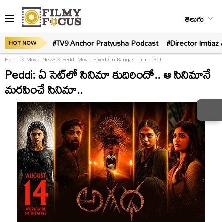
తెలుగు
#TV9 Anchor Pratyusha Podcast
#Director Imtiaz 
HOT NOW
Home
»
Movie News
»
Peddi Movie Fixed On Rangasthalam Set
Peddi: ఏ సెట్‌లో సినిమా కుదిరిందో.. ఆ సినిమానే
మరపించే సినిమా..