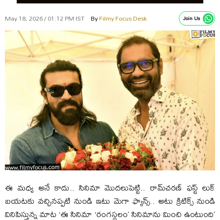
May 18, 2026 / 01:12 PM IST
By
Filmy Focus Desk
Join Us
ఈ మధ్య అనే కాదు.. సినిమా మొదలుపెట్టి.. రామ్‌చరణ్‌ ఫస్ట్‌ లుక్‌
బయటకు వచ్చినప్పటి నుండి ఇటు మెగా ఫ్యాన్స్‌.. అటు క్రిటిక్స్‌ నుండి
వినిపిస్తున్న మాట ‘ఈ సినిమా ‘రంగస్థలం’ సినిమాను మించి ఉంటుంది’