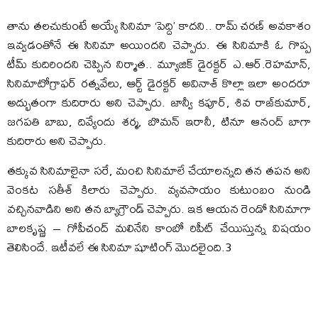
తాను తలచుకుంటే అయ్యే సినిమా ‘పెద్ది’ కాదని.. రామ్‌ చరణ్‌ అవకాశం
ఇవ్వడంతోనే ఈ సినిమా అయిందని చెప్పారు. ఈ సినిమాకి ఓ గొప్ప
టీమ్‌ కుదిరిందని చెప్పిన నిర్మాత.. మ్యూజిక్‌ డైరక్టర్‌ ఎ.ఆర్‌.రెహమాన్‌,
సినిమాటోగ్రాఫర్‌ రత్నవేలు, ఆర్ట్‌ డైరక్టర్‌ అవినాశ్‌ కొల్లా ఇలా అందరూ
అద్భుతంగా కుదిరారు అని చెప్పారు. జాన్వీ కపూర్, శివ రాజ్‌కుమార్,
జగపతి బాబు, దివ్యేందు శర్మ, బొమన్‌ ఇరానీ, టినూ ఆనంద్‌ బాగా
కుదిరారు అని చెప్పారు.
తక్కువ సినిమాలైనా సరే, మంచి సినిమాలే చేయాలన్నది తన తపన అని
వెంకట సతీశ్‌ కిలారు చెప్పారు. వ్యవసాయం కుటుంబం నుండి
వచ్చినవాడిని అని తన బ్యాగ్రౌండ్‌ చెప్పారు. ఇక ఆయన రెండో సినిమాగా
బాలకృష్ణ – గోపీచంద్‌ మలినేని కాంబో రిపీట్‌ చేయిస్తున్న విషయం
తెలిసిందే. ఇటీవలే ఈ సినిమా షూటింగ్‌ మొదలైంది.3