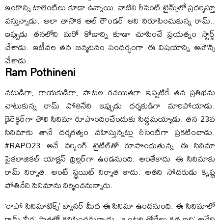
ఇంకొన్ని టాలెంట్‌లు కూడా ఉన్నాయి. వాటిని రీసెంట్‌ టైమ్స్‌లో ప్రదర్శిస్తూ
వస్తున్నాడు. అలా తానొక ఆల్‌ రౌండర్‌ అని నిరూపించుకున్న రామ్‌..
ఇప్పుడు తనలోని మరో కోణాన్ని కూడా చూపించే ప్రయత్నం స్టార్ట్‌
చేశాడు. ఇటీవల తన జన్మదినం సందర్భంగా ఈ విషయాన్ని అనౌన్స్‌
చేశాడు.
Ram Pothineni
నటుడిగా, గాయకుడిగా, పాటల రచయితగా ఇప్పటికే తన ప్రతిభను
చాటుకున్న రామ్‌ పోతినేని ఇప్పుడు దర్శకుడిగా మారిపోయాడు.
డైరెక్టర్‌గా తొలి సినిమా రూపొందించేందుకు సిద్ధమయ్యాడు. తన 23వ
సినిమాకు తానే దర్శకత్వం వహిస్తున్నట్లు రీసెంట్‌గా ప్రకటించాడు.
#RAPO23 అనే వర్కింగ్‌ టైటిల్‌తో రూపొందుతున్న ఈ సినిమా
సైకలాజికల్‌ యాక్షన్‌ థ్రిల్లర్‌గా ఉండనుంది. అంతేకాదు ఈ సినిమాకు
రామ్‌ నిర్మాత. అంటే స్ట్రయిట్‌ నిర్మాత కాదు. అతని సోదరుడు కృష్ణ
పోతినేని సినిమాను నిర్మించనున్నారు.
‘రాపో సినిమాటిక్స్‌’ బ్యానర్‌ మీద ఈ సినిమా ఉందనుంది. ఈ సినిమాలో
రామ్‌ ‘వీర’ పాత్రలో కనిపించనున్నాడు. ‘ఒంటరి తోడేలు కథ ఇది’ అనేది