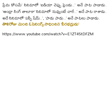
ప్రేమ కోసమే’ సినిమాలో ‘ఐడియా చెప్పు ఫ్రెండు..’ అనే పాట పాడాడు.
‘ఆంధ్రా కింగ్‌ తాలూకా’ సినిమాలో ‘నువ్వుంటే చాలే..’ అనే పాట రాశాడు.
అదే సినిమాలో ‘పప్పీ షేమ్‌..’, ‘పాడు పాడు..’ అనే పాటలు పాడాడు.
తొలిరోజు మంచి ఓపెనింగ్స్ సాధించిన ‘వీరభద్రుడు’
https://www.youtube.com/watch?v=E1ZT4StDFZM