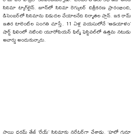
సినిమా ట్యాగ్‌లైన్‌. జూన్‌లో సినిమా రెగ్యులర్‌ చిత్రీకరణ ప్రారంభించి,
డిసెంబర్‌లో సినిమాను విడుదల చేయాలనేది నిర్మాతల ప్లాన్‌. ఇక రామ్‌
ఇతర టాలెంట్‌ల సంగతి చూస్తే.. 11 ఏళ్ల వయసులోనే ‘ఆడయాళం’
షార్ట్ ఫిలింలో నటించి యూరోపియన్ ఫిల్మ్ ఫెస్టివల్‌లో ఉత్తమ నటుడు
అవార్డు అందుకున్నారు.
సాయి ధరమ్‌ తేజ్‌ ‘రేయ్‌’ సినిమాకు నరేటర్‌గా చేశాడు. ‘హలో గురూ