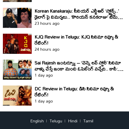
Korean Kanakaraju: సీనియర్ ఎన్టీఆర్ ‘స్ట్రోక్స్..’
డైలాగ్ పై విమర్శలు.. ‘కొరియన్ కనకరాజు’ టీమ్
క్లారిటీ ఇది
23 hours ago
KJQ Review in Telugu: KJQ సినిమా రివ్యూ &
రేటింగ్!
24 hours ago
Sai Rajesh ఇంటర్వ్యూ – ‘చెన్నై లవ్ స్టోరీ’ సినిమా
వాళ్ళు చేస్తే ఇంకా మంచి ఓపెనింగ్ వచ్చేది.. కానీ:
సాయి రాజేష్
1 day ago
DC Review in Telugu: డిసి సినిమా రివ్యూ &
రేటింగ్!
1 day ago
English
Telugu
Hindi
Tamil