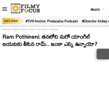
తెలుగు
#TV9 Anchor Pratyusha Podcast
#Director Imtiaz 
HOT NOW
Home
»
Movie News
»
Ram To Direct A Movie
Ram Pothineni: తనలోని మరో యాంగిల్‌
బయటకు తీసిన రామ్‌.. ఇంకా ఎన్ని ఉన్నాయో?