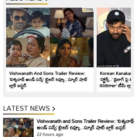
Vishwanath And Sons Trailer Review:
Korean Kanakaraju: 
‘విశ్వనాథ్ అండ్ సన్స్’ ట్రైలర్ రివ్యూ.. స్యూర్ షాట్
‘స్ట్రోక్స్..’ డైలాగ్ పై 
బ్లాక్ బస్టర్
కనకరాజు’ టీమ్ క్లారిట
LATEST NEWS
Vishwanath and Sons Trailer Review: ‘విశ్వనాథ్
అండ్ సన్స్’ ట్రైలర్ రివ్యూ.. స్యూర్ షాట్ బ్లాక్ బస్టర్
22 hours ago