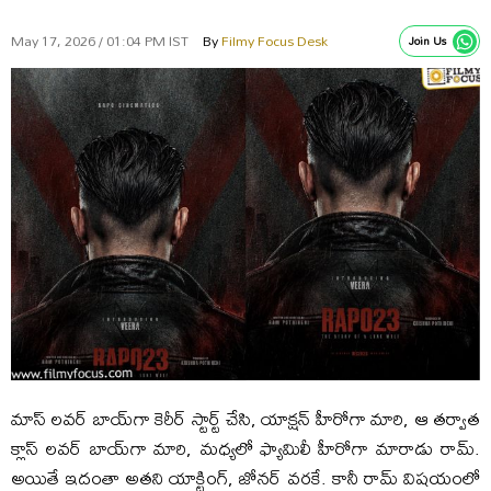
May 17, 2026 / 01:04 PM IST
By
Filmy Focus Desk
Join Us
మాస్‌ లవర్‌ బాయ్‌గా కెరీర్‌ స్టార్ట్‌ చేసి, యాక్షన్‌ హీరోగా మారి, ఆ తర్వాత
క్లాస్‌ లవర్‌ బాయ్‌గా మారి, మధ్యలో ఫ్యామిలీ హీరోగా మారాడు రామ్‌.
అయితే ఇదంతా అతని యాక్టింగ్‌, జోనర్‌ వరకే. కానీ రామ్‌ విషయంలో