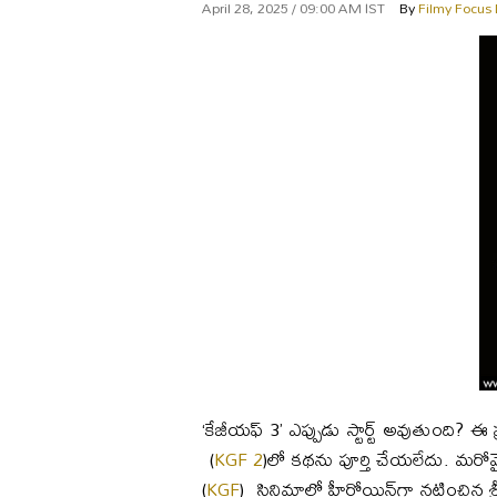
April 28, 2025 / 09:00 AM IST
By
Filmy Focus
‘కేజీయఫ్‌ 3’ ఎప్పుడు స్టార్ట్‌ అవుతుంది?
(
KGF 2
)లో కథను పూర్తి చేయలేదు. మరోవై
(
KGF
) సినిమాలో హీరోయిన్‌గా నటించిన శ్రీనిధ