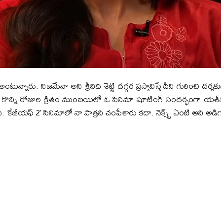
ున్నారు. నిజమేనా అని శ్రీనిధి శెట్టి దగ్గర ప్రస్తావిస్తే దీని గురించి దర్శకుడ
ి. కొన్ని రోజుల క్రితం ముంబయిలో ఓ సినిమా షూటింగ్‌ సందర్భంగా యశ్‌
ధి. ‘కేజీయఫ్‌ 2’ సినిమాలో నా పాత్రని చంపేశారు కదా. నెక్స్ట్‌ ఏంటి అని అడిగ