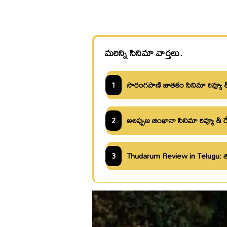
మరిన్ని సినిమా వార్తలు.
1
సారంగపాణి జాతకం సినిమా రివ్యూ &
2
అలప్పుజ జింఖానా సినిమా రివ్యూ & ర
3
Thudarum Review in Telugu: తుడ