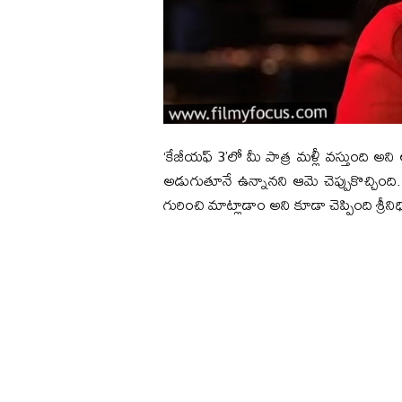
‘కేజీయఫ్‌ 3’లో మీ పాత్ర మళ్లీ వస్తుంది అని అంట
అడుగుతూనే ఉన్నానని ఆమె చెప్పుకొచ్చింద
గురించి మాట్లాడాం అని కూడా చెప్పింది శ్రీని