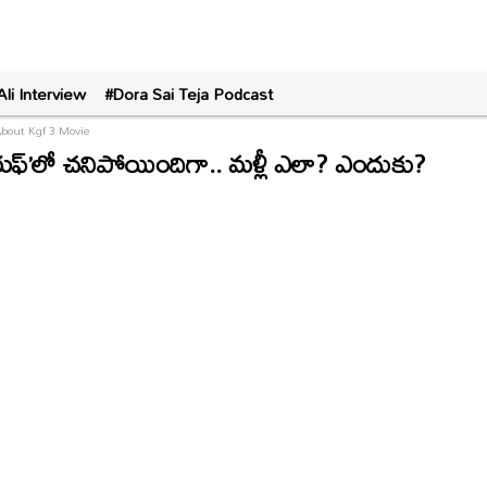
Ali Interview
#Dora Sai Teja Podcast
About Kgf 3 Movie
ీయఫ్‌’లో చనిపోయిందిగా.. మళ్లీ ఎలా? ఎందుకు?