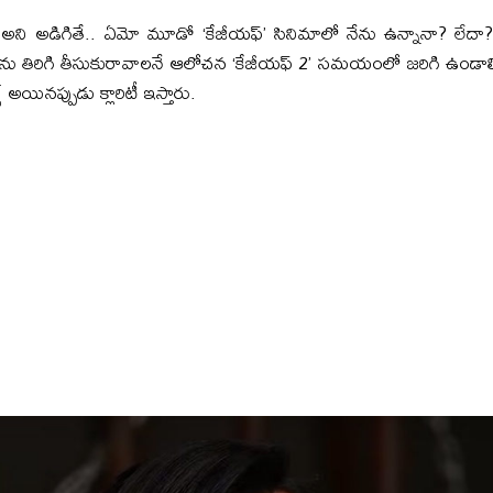
ి అని అడిగితే.. ఏమో మూడో ‘కేజీయఫ్‌’ సినిమాలో నేను ఉన్నానా? లేదా
్రను తిరిగి తీసుకురావాలనే ఆలోచన ‘కేజీయఫ్‌ 2’ సమయంలో జరిగి ఉండాలి. 
 అయినప్పుడు క్లారిటీ ఇస్తారు.