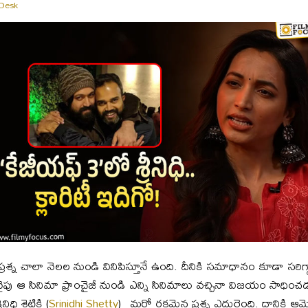
 Desk
 ఈ ప్రశ్న చాలా నెలల నుండి వినిపిస్తూనే ఉంది. దీనికి సమాధానం కూడా సరిగ
పు ఆ సినిమా ఫ్రాంచైజీ నుండి ఎన్ని సినిమాలు వచ్చినా విజయం సాధించడం 
ి శెట్టికి (
Srinidhi Shetty
) మరో రకమైన ప్రశ్న ఎదురైంది. దానికి ఆమె 