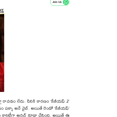
Join Us
్గా రావడం లేదు. దీనికి కారణం ‘కేజీయఫ్‌ 2’
పక్కా అనే వైబ్‌. అయితే రెండో ‘కేజీయఫ్‌’
క్లారిటీగా ఆన్సర్‌ కూడా చేసింది. అయితే ఈ