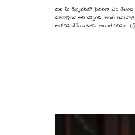
మరి మీ డిస్కషన్‌లో ఫైనల్‌గా ఏం తేలింద
చూడాల్సిందే అని చెప్పింది. అంటే ఆమె పాత
ఆలోచన చేసే ఉంటారు. అయితే సినిమా స్టార్ట్‌