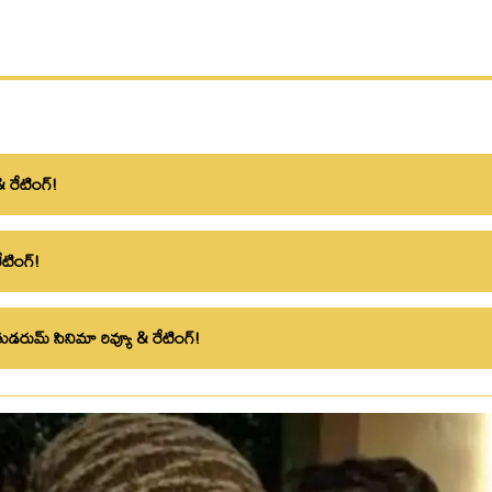
 రేటింగ్!
ేటింగ్!
రుమ్ సినిమా రివ్యూ & రేటింగ్!