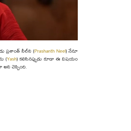
ు ప్రశాంత్‌ నీల్‌ని (
Prashanth Neel
) నేనూ
ను (
Yash
) కలిసినప్పుడు కూడా ఈ విషయం
ా అని చెప్పింది.