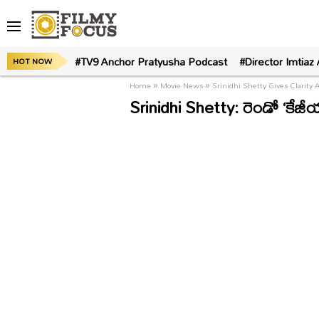
#TV9 Anchor Pratyusha Podcast
#Director Imtiaz 
HOT NOW
Home
»
Movie News
»
Srinidhi Shetty Gives Clarity 
Srinidhi Shetty: రెండో ‘కేజ