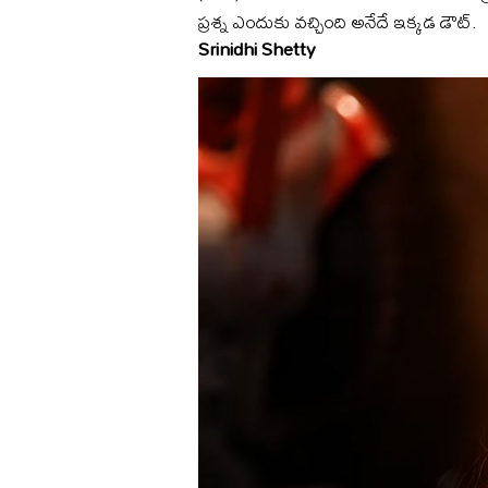
ప్రశ్న ఎందుకు వచ్చింది అనేదే ఇక్కడ డౌట్.
Srinidhi Shetty