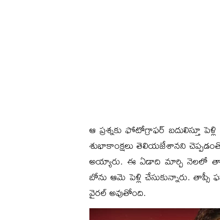
ఆ ప్రశ్నకు ఫోటోగ్రాఫర్ బదులిస్తూ పెళ్ల
శుభాకాంక్షలు తెలియజేశానని చెప్పడంత
అయ్యారు. ఈ ఏడాది మార్చి నెలలో తాప్స
బోను ఆమె పెళ్లి చేసుకున్నారు. తాప్సీ
వైరల్ అవుతోంది.