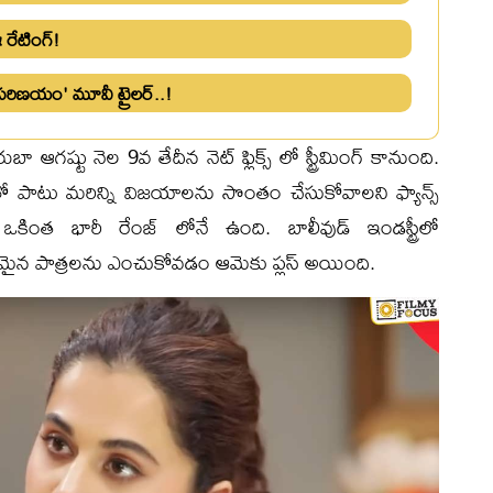
 రేటింగ్!
షాపరిణయం' మూవీ ట్రైలర్..!
ా ఆగష్టు నెల 9వ తేదీన నెట్ ఫ్లిక్స్ లో స్ట్రీమింగ్ కానుంది.
ో పాటు మరిన్ని విజయాలను సొంతం చేసుకోవాలని ఫ్యాన్స్
్ ఒకింత భారీ రేంజ్ లోనే ఉంది. బాలీవుడ్ ఇండస్ట్రీలో
నమైన పాత్రలను ఎంచుకోవడం ఆమెకు ప్లస్ అయింది.