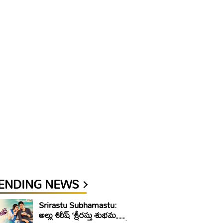
ENDING NEWS
Srirastu Subhamastu:
అల్లు శిరీష్ ‘శ్రీరస్తు శుభమస్తు’కి