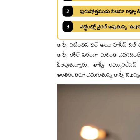
2
పురుషోత్తముడు సినిమా రివ్యూ &
3
నెట్టింట్లో వైరల్ అవుతున్న 'ఉ
తాప్సీ నటించిన ఫిర్ ఆయి హసీన్ దిల్ రుబ
తాప్సీ కెరీర్ పరంగా మరింత ఎదగడంత
ఫీలవుతున్నారు. తాప్సీ రెమ్యునరేషన
అంతకంతకూ ఎదుగుతున్న తాప్సీ విభిన్