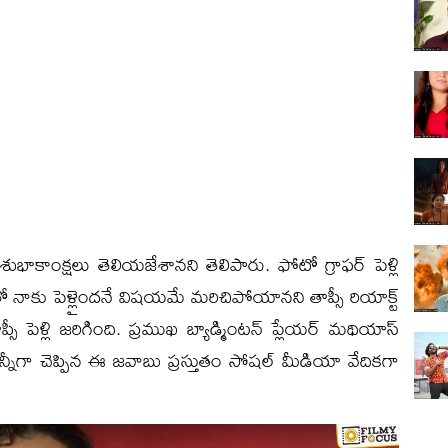
ి శుభాకాంక్షలు తెలియజేశానని తెలిపారు. ఫోటో గ్రాఫర్ పెళ్లి
ో నాకు పెళ్లైందనే విషయమే మరిచిపోయానని తాప్సీ రియాక్ట్
ీ పెళ్లి జరిగింది. ప్రముఖ బ్యాడ్మింటన్ ప్లేయర్ మథియాస్
 ఫన్నీగా చెప్పిన ఈ జవాబు ప్రస్తుతం సోషల్ మీడియా వేదికగా