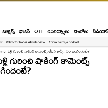
కలెక్షన్స్
ఫోకస్
OTT
ఇంటర్వ్యూలు
ఫోటోలు
వీడియోస
st
#Director Imtiaz Ali Interview
#Dora Sai Teja Podcast
u: పెళ్లి గురించి షాకింగ్ కామెంట్స్ చేసిన తాప్సీ.. ఏం జరిగిందంటే?
లి గురించి షాకింగ్ కామెంట్స్
రిగిందంటే?