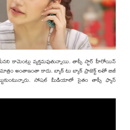
ేనని కామెంట్లు వ్యక్తమవుతున్నాయి. తాప్సీ స్టార్ హీరోయిన్
ాత్రం అంతాఇంతా కాదు. బ్యాక్ టు బ్యాక్ ప్రాజెక్ట్ లతో బిజీ
్టుకుంటున్నారు. సోషల్ మీడియాలో సైతం తాప్సీ ఫ్యాన్