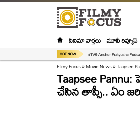
సినిమా వార్తలు
మూవీ రివ్యూస్
#TV9 Anchor Pratyusha Podca
HOT NOW
Filmy Focus
»
Movie News
»
Taapsee Pann
Taapsee Pannu: పెళ్
చేసిన తాప్సీ.. ఏం జ