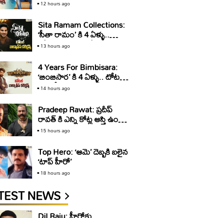
10 ఏళ్ళు.. టోటల్ కలెక్షన్స్ ఇవే
12 hours ago
Sita Ramam Collections:
‘సీతా రామం’ కి 4 ఏళ్ళు..
టోటల్ కలెక్షన్స్ ఇవే
13 hours ago
4 Years For Bimbisara:
‘బింబిసార’ కి 4 ఏళ్ళు.. టోటల్
బాక్సాఫీస్ కలెక్షన్స్ ఇవే
14 hours ago
Pradeep Rawat: ప్రదీప్
రావత్ కి ఎన్ని కోట్ల ఆస్తి ఉందో
తెలుసా?
15 hours ago
Top Hero: ‘ఆమె’ దెబ్బకి బలైన
‘టాప్ హీరో’
18 hours ago
TEST NEWS
Dil Raju: హీరోకు