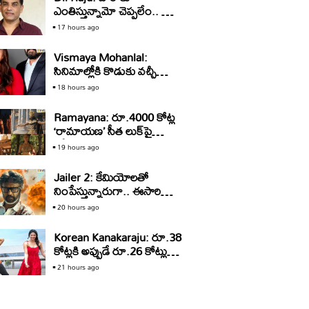
ఎంతిస్తున్నామో చెప్పలేం.. కానీ
ఆ మాటలు నమ్మొద్దు: దిల్‌
17 hours ago
రాజు
Vismaya Mohanlal:
సినిమాల్లోకి కొడుకు వచ్చీ
వెళ్తున్నాడు.. ఇప్పుడు కూతురు
18 hours ago
వచ్చింది
Ramayana: రూ.4000 కోట్ల
‘రామాయణ’ సీత లుక్‌పై
ట్రోల్స్‌.. కాస్ట్యూమ్‌ డిజైనర్ల
19 hours ago
రియాక్షన్‌ ఇదే!
Jailer 2: కేమియోలతో
నింపేస్తున్నారుగా.. ఈసారి
మొత్తం ఎనిమిది మంది
20 hours ago
వస్తారట
Korean Kanakaraju: రూ.38
కోట్లకి అప్పుడే రూ.26 కోట్లు…
‘కనకరాజు’ కనకవర్షం
21 hours ago
కురిపించే ఛాన్స్ ఉందా?