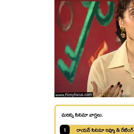
మరిన్ని సినిమా వార్తలు.
1
రాయన్ సినిమా రివ్యూ & రేటింగ్