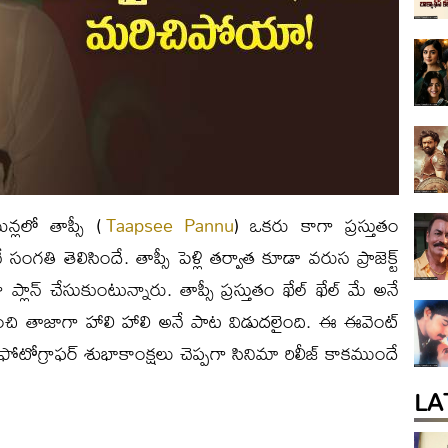
న్లలో తాప్సీ (
Taapsee Pannu
) ఒకరు కాగా ప్రస్తుతం
సంగతి తెలిసిందే. తాప్సీ పెళ్లి తర్వాత కూడా వరుస ప్రాజెక్ట్
్లాన్ చేసుకుంటున్నారు. తాప్సీ ప్రస్తుతం ఖేల్ ఖేల్ మే అనే
ంచి తాజాగా హాలి హాలి అనే పాట విడుదలైంది. ఈ ఈవెంట్
ఫోటోగ్రాఫర్ శుభాకాంక్షలు చెప్పగా సినిమా రిలీజ్ కాకముందే
LA