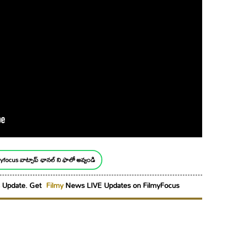
yfocus వాట్సాప్ ఛానల్ ని ఫాలో అవ్వండి
Update. Get
Filmy
News LIVE Updates on FilmyFocus