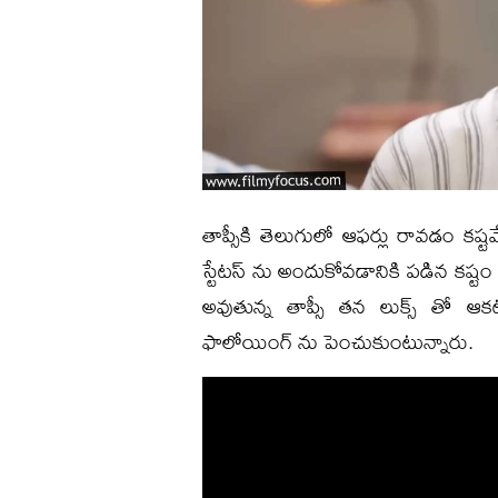
తాప్సీకి తెలుగులో ఆఫర్లు రావడం కష్టమ
స్టేటస్ ను అందుకోవడానికి పడిన కష్టం మ
అవుతున్న తాప్సీ తన లుక్స్ తో ఆకట
ఫాలోయింగ్ ను పెంచుకుంటున్నారు.