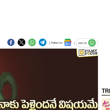
|
Follow Us
|
Join Us
TR