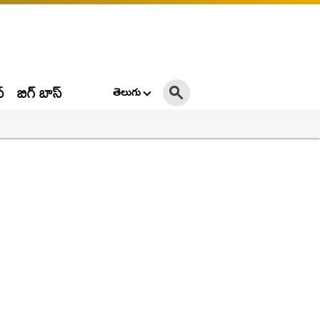
్
బిగ్ బాస్
తెలుగు