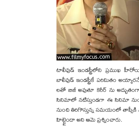
టాలీవుడ్ ఇండస్ట్రీలోని ప్రముఖ హీరోయి
బాలీవుడ్ ఇండస్ట్రీకే పరిమితం అయ్యారనే 
లతో బిజీ అవుతూ కెరీర్ ను అద్భుతంగా ప
సినిమాలో నటిస్తుండగా ఈ సినిమా ను
నుంచి తిరిగొస్తున్న సమయంలో తాప్సీకి 
హిట్టైందా అని ఆమె ప్రశ్నించారు.