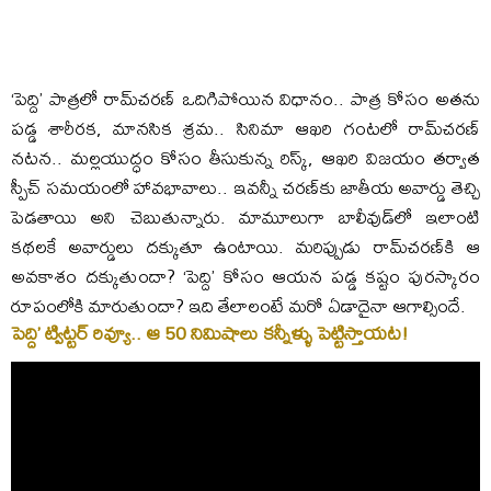
‘పెద్ది’ పాత్రలో రామ్‌చరణ్‌ ఒదిగిపోయిన విధానం.. పాత్ర కోసం అతను
పడ్డ శారీరక, మానసిక శ్రమ.. సినిమా ఆఖరి గంటలో రామ్‌చరణ్‌
నటన.. మల్లయుద్ధం కోసం తీసుకున్న రిస్క్‌, ఆఖరి విజయం తర్వాత
స్పీచ్‌ సమయంలో హావభావాలు.. ఇవన్నీ చరణ్‌కు జాతీయ అవార్డు తెచ్చి
పెడతాయి అని చెబుతున్నారు. మామూలుగా బాలీవుడ్‌లో ఇలాంటి
కథలకే అవార్డులు దక్కుతూ ఉంటాయి. మరిప్పుడు రామ్‌చరణ్‌కి ఆ
అవకాశం దక్కుతుందా? ‘పెద్ది’ కోసం ఆయన పడ్డ కష్టం పురస్కారం
రూపంలోకి మారుతుందా? ఇది తేలాలంటే మరో ఏడాదైనా ఆగాల్సిందే.
పెద్ది’ ట్విట్టర్ రివ్యూ.. ఆ 50 నిమిషాలు కన్నీళ్ళు పెట్టిస్తాయట!