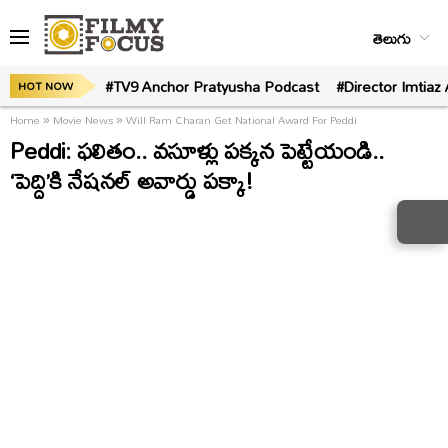
తెలుగు
#TV9 Anchor Pratyusha Podcast
#Director Imtiaz 
HOT NOW
Home
»
Movie News
»
Will Ram Charan Get National Award For Peddi
Peddi: ఫలితం.. వసూళ్లు పక్కన పెట్టేయండి..
‘పెద్ది’కి నేషనల్‌ అవార్డు పక్కా!