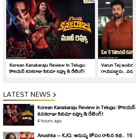
Korean Kanakaraju Review In Telugu:
Varun Tej ఇంటర్వ్యూ: 
కొరియ‌న్ క‌న‌క‌రాజు సినిమా రివ్యూ & రేటింగ్!
గాయపడ్డాను.. వరుణ్ తే
LATEST NEWS
Korean Kanakaraju Review in Telugu: కొరియ‌న్
క‌న‌క‌రాజు సినిమా రివ్యూ & రేటింగ్!
4 hours ago
Anushka – KJQ: అనుష్క కోసం రాసిన కథ.. 15