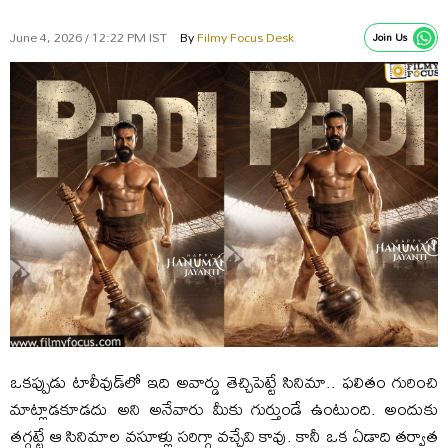
June 4, 2026 / 12:22 PM IST
By
Filmy Focus Desk
Join Us
ఒకప్పుడు టాలీవుడ్‌లో ఇది అవార్డు తెచ్చిపెట్టే సినిమా.. ఫలితం గురించి
మాట్లాడకూడదు అని అనేవారు మీకు గుర్తుండే ఉంటుంది. అందుకు
తగ్గట్టే ఆ సినిమాల వసూళ్లు సరిగ్గా వచ్చేవి కావు. కానీ ఒక ఏడాది తర్వాత