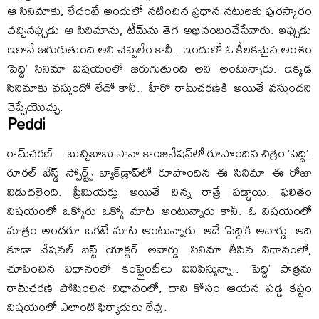
ఆ సినిమాకు, లేదంటే అందులో నటించిన ప్రధాన నటులకు పురస్కారం
వచ్చినప్పుడు ఆ సినిమాను, టీమ్‌ను తెగ అభినందించేసేవారు. ఇప్పుడు
ఇలానే జరుగుతుంది అని చెప్పలేం కానీ.. ఇందులో ఓ కీలకమైన అంశం
‘పెద్ది’ సినిమా విషయంలో జరుగుతుంది అని అంటున్నారు. ఇక్కడ
సినిమాకు వస్తుందో లేదో కానీ.. హీరో రామ్‌చరణ్‌కి అయితే వస్తుందని
చెప్పేయొచ్చు.
Peddi
రామ్‌చరణ్‌ – బుచ్చిబాబు సానా కాంబినేషన్‌లో రూపొందిన చిత్రం ‘పెద్ది’.
రూరల్‌ బేస్డ్‌ స్పోర్ట్స్‌ బ్యాక్‌డ్రాప్‌లో రూపొందిన ఈ సినిమా ఈ రోజు
విడుదలైంది. ప్రీమియర్లు అయితే నిన్న రాత్రే పడ్డాయి. ఫలితం
విషయంలో ఒక్కోరు ఒక్కో మాట అంటున్నారు కానీ. ఓ విషయంలో
మాత్రం అందరూ ఒకటే మాట అంటున్నారు. అదే ‘పెద్ది’కి అవార్డు. అది
కూడా నేషనల్‌ బెస్ట్‌ యాక్టర్‌ అవార్డు. సినిమా తీసిన విధానంలో,
చూపించిన విధానంలో కంప్లైంట్‌లు వినిపిస్తున్నా.. ‘పెద్ది’ పాత్రను
రామ్‌చరణ్‌ పోషించిన విధానంలో, దాని కోసం ఆయన పడ్డ కష్టం
విషయంలో ఎలాంటి ఫిర్యాదులు లేవు.