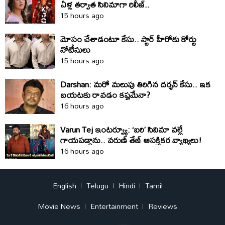
ఏళ్ల తర్వాత సినిమాగా రిలీజ్‌..
15 hours ago
మోసం చేశాడంటూ కేసు.. స్టార్‌ హీరోకు కోర్టు
నోటీసులు
15 hours ago
Darshan: మరో మలుపు తిరిగిన దర్శన్‌ కేసు.. ఇక
బయటకు రావడం కష్టమేనా?
16 hours ago
Varun Tej ఇంటర్వ్యూ: ‘బరి’ సినిమా వల్లే
గాయపడ్డాను.. వరుణ్ తేజ్ ఆసక్తికర వ్యాఖ్యలు!
16 hours ago
English
Telugu
Hindi
Tamil
Movie News
Entertainment
Reviews