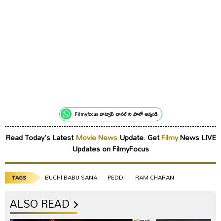
Filmyfocus వాట్సాప్ ఛానల్ ని ఫాలో అవ్వండి
Read Today's Latest
Movie News
Update. Get
Filmy
News LIVE
Updates on FilmyFocus
BUCHI BABU SANA
PEDDI
RAM CHARAN
TAGS
ALSO READ