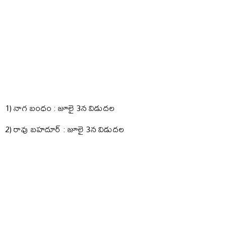
1) నాగ బంధం : జూలై 3న విడుదల
2) రావు బహదూర్ : జూలై 3న విడుదల