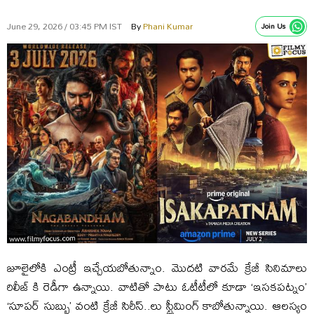
June 29, 2026 / 03:45 PM IST
By
Phani Kumar
Join Us
జూలైలోకి ఎంట్రీ ఇచ్చేయబోతున్నాం. మొదటి వారమే క్రేజీ సినిమాలు
రిలీజ్ కి రెడీగా ఉన్నాయి. వాటితో పాటు ఓటీటీలో కూడా ‘ఇసకపట్నం’
‘సూపర్ సుబ్బు’ వంటి క్రేజీ సిరీస్..లు స్ట్రీమింగ్ కాబోతున్నాయి. ఆలస్యం