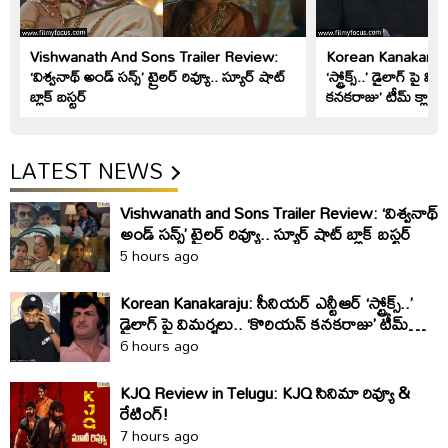
Vishwanath And Sons Trailer Review:
Korean Kanakaraju: 
‘విశ్వనాథ్ అండ్ సన్స్’ ట్రైలర్ రివ్యూ.. స్యూర్ షాట్
‘స్ట్రోక్స్..’ డైలాగ్ పై 
బ్లాక్ బస్టర్
కనకరాజు’ టీమ్ క్లారిట
LATEST NEWS
Vishwanath and Sons Trailer Review: ‘విశ్వనాథ్
అండ్ సన్స్’ ట్రైలర్ రివ్యూ.. స్యూర్ షాట్ బ్లాక్ బస్టర్
5 hours ago
Korean Kanakaraju: సీనియర్ ఎన్టీఆర్ ‘స్ట్రోక్స్..’
డైలాగ్ పై విమర్శలు.. ‘కొరియన్ కనకరాజు’ టీమ్
క్లారిటీ ఇది
6 hours ago
KJQ Review in Telugu: KJQ సినిమా రివ్యూ &
రేటింగ్!
7 hours ago