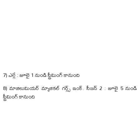
7) ఎల్లే : జూలై 1 నుండి స్ట్రీమింగ్ కానుంది
8) మాజిలుమియర్ మ్యాజికల్ గర్ల్స్ ఇంక్. సీజన్ 2 : జూలై 5 నుండి
స్ట్రీమింగ్ కానుంది