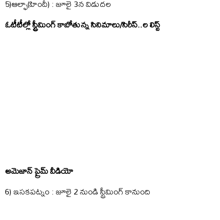
5)ఆల్ఫా(హిందీ) : జూలై 3న విడుదల
ఓటీటీల్లో స్ట్రీమింగ్ కాబోతున్న సినిమాలు/సిరీస్..ల లిస్ట్
అమెజాన్ ప్రైమ్ వీడియో
6) ఇసకపట్నం : జూలై 2 నుండి స్ట్రీమింగ్ కానుంది