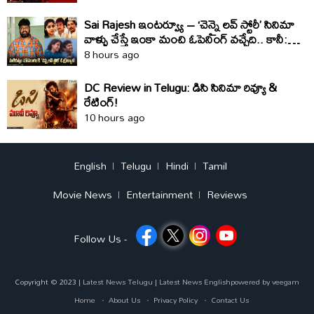
Sai Rajesh ఇంటర్వ్యూ – ‘చెన్నై లవ్ స్టోరీ’ సినిమా
వాళ్ళు చేస్తే ఇంకా మంచి ఓపెనింగ్ వచ్చేది.. కానీ:
సాయి రాజేష్
8 hours ago
DC Review in Telugu: డిసి సినిమా రివ్యూ &
రేటింగ్!
10 hours ago
English
Telugu
Hindi
Tamil
Movie News
Entertainment
Reviews
Follow Us -
Copyright © 2023 |
Latest News Telugu
|
Latest News English
powered by
veegam
Home
About Us
Privacy Policy
Contact Us