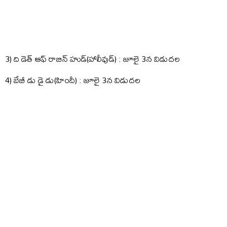
3) ది డెత్ ఆఫ్ రాబిన్ హుడ్(హాలీవుడ్) : జూలై 3న విడుదల
4) బేబీ డు డై డు(హిందీ) : జూలై 3న విడుదల