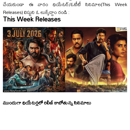
చేయకుండా ఈ వారం థియేటర్/ఓటీటీ సినిమాల(This Week
Releases) లిస్టుని ఓ లుక్కేద్దాం రండి :
This Week Releases
ముందుగా థియేటర్లలో రిలీజ్ కాబోతున్న సినిమాలు