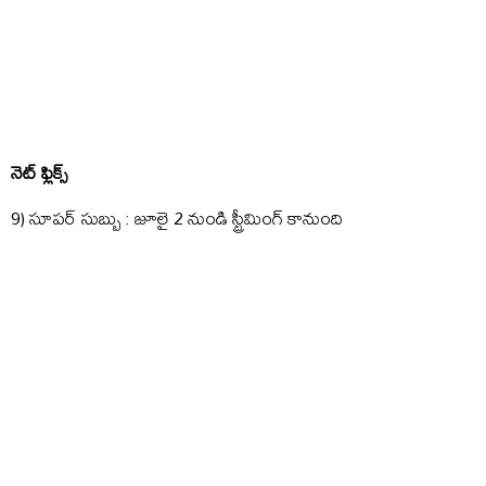
నెట్ ఫ్లిక్స్
9) సూపర్ సుబ్బు : జూలై 2 నుండి స్ట్రీమింగ్ కానుంది