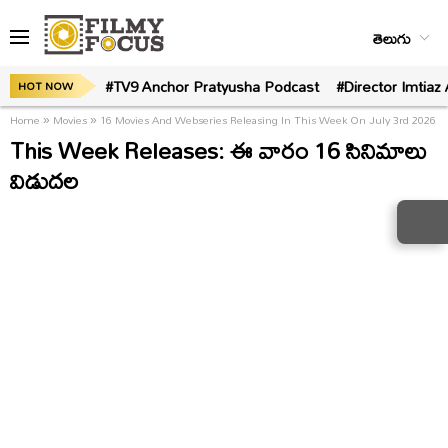
తెలుగు
#TV9 Anchor Pratyusha Podcast
#Director Imtiaz 
HOT NOW
Home
»
Movies
»
16 Movies And Webseries Releasing In This Week On July 3rd 2026
This Week Releases: ఈ వారం 16 సినిమాలు
విడుదల