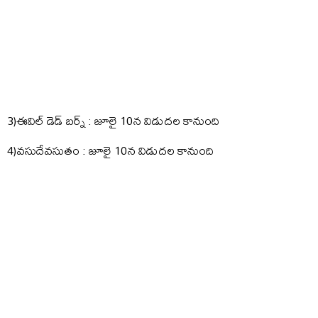
3)ఈవిల్ డెడ్ బర్న్ : జూలై 10న విడుదల కానుంది
4)వసుదేవసుతం : జూలై 10న విడుదల కానుంది