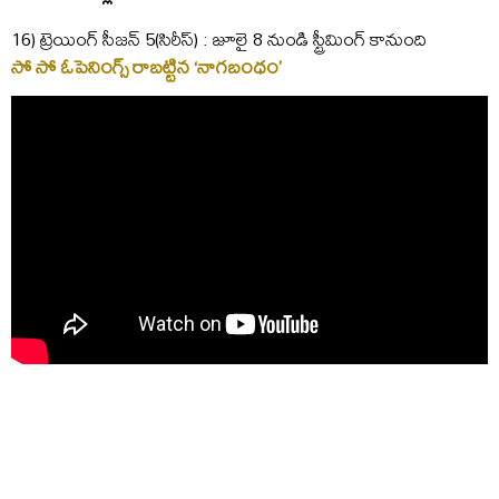
16) ట్రెయింగ్ సీజన్ 5(సిరీస్) : జూలై 8 నుండి స్ట్రీమింగ్ కానుంది
సో సో ఓపెనింగ్స్ రాబట్టిన ‘నాగబంధం’