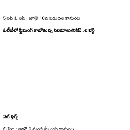
5)లవ్ ఓ లవ్ : జూలై 10న విడుదల కానుంది
ఓటీటీలో స్ట్రీమింగ్ కాబోతున్న సినిమాలు/సిరీస్..ల లిస్ట్
నెట్ ఫ్లిక్స్
6) పెద్ది : జూలై 9 నుండి స్ట్రీమింగ్ కానుంది