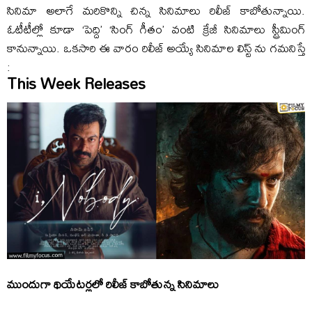
సినిమా అలాగే మరికొన్ని చిన్న సినిమాలు రిలీజ్ కాబోతున్నాయి.
ఓటీటీల్లో కూడా ‘పెద్ది’ ‘సింగ్ గీతం’ వంటి క్రేజీ సినిమాలు స్ట్రీమింగ్
కానున్నాయి. ఒకసారి ఈ వారం రిలీజ్ అయ్యే సినిమాల లిస్ట్ ను గమనిస్తే
:
This Week Releases
ముందుగా థియేటర్లలో రిలీజ్ కాబోతున్న సినిమాలు