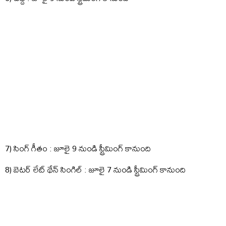
7) సింగ్ గీతం : జూలై 9 నుండి స్ట్రీమింగ్ కానుంది
8) బెటర్ లేట్ థేన్ సింగిల్ : జూలై 7 నుండి స్ట్రీమింగ్ కానుంది