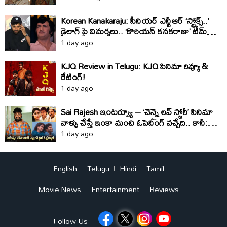
Korean Kanakaraju: సీనియర్ ఎన్టీఆర్ ‘స్ట్రోక్స్..’
డైలాగ్ పై విమర్శలు.. ‘కొరియన్ కనకరాజు’ టీమ్
క్లారిటీ ఇది
1 day ago
KJQ Review in Telugu: KJQ సినిమా రివ్యూ &
రేటింగ్!
1 day ago
Sai Rajesh ఇంటర్వ్యూ – ‘చెన్నై లవ్ స్టోరీ’ సినిమా
వాళ్ళు చేస్తే ఇంకా మంచి ఓపెనింగ్ వచ్చేది.. కానీ:
సాయి రాజేష్
1 day ago
English
Telugu
Hindi
Tamil
Movie News
Entertainment
Reviews
Follow Us -