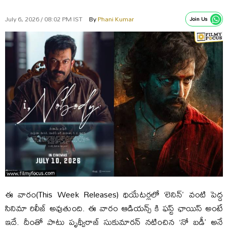
July 6, 2026 / 08:02 PM IST
By
Phani Kumar
Join Us
ఈ వారం(This Week Releases) థియేటర్లలో ‘లెనిన్’ వంటి పెద్ద
సినిమా రిలీజ్ అవుతుంది. ఈ వారం ఆడియన్స్ కి ఫస్ట్ ఛాయిస్ అంటే
ఇదే. దీంతో పాటు పృథ్వీరాజ్ సుకుమారన్ నటించిన ‘నో బడీ’ అనే