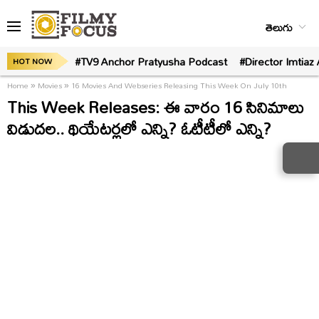
తెలుగు
#TV9 Anchor Pratyusha Podcast
#Director Imtiaz 
HOT NOW
Home
»
Movies
»
16 Movies And Webseries Releasing This Week On July 10th
This Week Releases: ఈ వారం 16 సినిమాలు
విడుదల.. థియేటర్లలో ఎన్ని? ఓటీటీలో ఎన్ని?