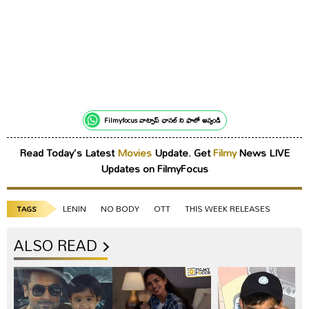
Filmyfocus వాట్సాప్ ఛానల్ ని ఫాలో అవ్వండి
Read Today's Latest
Movies
Update. Get
Filmy
News LIVE
Updates on FilmyFocus
LENIN
NO BODY
OTT
THIS WEEK RELEASES
TAGS
ALSO READ