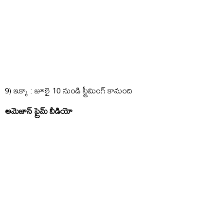
9) ఇక్కా : జూలై 10 నుండి స్ట్రీమింగ్ కానుంది
అమెజాన్ ప్రైమ్ వీడియో