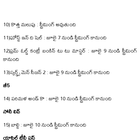
10) కొత్త మలుపు : స్ట్రీమింగ్ అవుతుంది
11)ఘోస్ట్ ఇన్ ది షెల్ : జూలై 7 నుండి స్ట్రీమింగ్ కానుంది
12)ఫ్రమ్ ఓల్డ్ కంట్రీ బంకిన్ టు టు మాస్టర్ : జూలై 9 నుండి స్ట్రీమింగ్
కానుంది
13)స్వర్డ్స్ మెన్ సీజన్ 2 : జూలై 9 నుండి స్ట్రీమింగ్ కానుంది
జీ5
14) పరిమళ అండ్ కొ : జూలై 10 నుండి స్ట్రీమింగ్ కానుంది
సోనీ లివ్
15) బాల్టి : జూలై 10 నుండి స్ట్రీమింగ్ కానుంది
యాపిల్ టీవీ ప్లస్