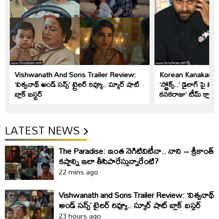
Vishwanath And Sons Trailer Review:
Korean Kanakaraju: 
‘విశ్వనాథ్ అండ్ సన్స్’ ట్రైలర్ రివ్యూ.. స్యూర్ షాట్
‘స్ట్రోక్స్..’ డైలాగ్ పై 
బ్లాక్ బస్టర్
కనకరాజు’ టీమ్ క్లారిట
LATEST NEWS
The Paradise: ఇంత నెగిటివిటీనా.. నాని – శ్రీకాంత్‌
కష్టాన్ని ఇలా తీసిపారేస్తున్నారేంటి?
22 mins ago
Vishwanath and Sons Trailer Review: ‘విశ్వనాథ్
అండ్ సన్స్’ ట్రైలర్ రివ్యూ.. స్యూర్ షాట్ బ్లాక్ బస్టర్
23 hours ago