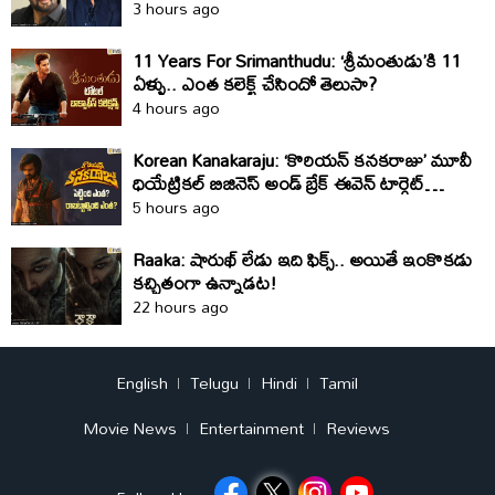
3 hours ago
11 Years For Srimanthudu: ‘శ్రీమంతుడు’కి 11
ఏళ్ళు.. ఎంత కలెక్ట్ చేసిందో తెలుసా?
4 hours ago
Korean Kanakaraju: ‘కొరియన్ కనకరాజు’ మూవీ
ధియేట్రికల్ బిజినెస్ అండ్ బ్రేక్ ఈవెన్ టార్గెట్
డీటెయిల్స్
5 hours ago
Raaka: షారుఖ్‌ లేడు ఇది ఫిక్స్‌.. అయితే ఇంకొకడు
కచ్చితంగా ఉన్నాడట!
22 hours ago
English
Telugu
Hindi
Tamil
Movie News
Entertainment
Reviews