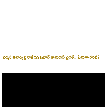
పద్మశ్రీ అవార్డుపై రాజేంద్ర ప్రసాద్‌ కామెంట్స్‌ వైరల్‌.. ఏమన్నారంటే?