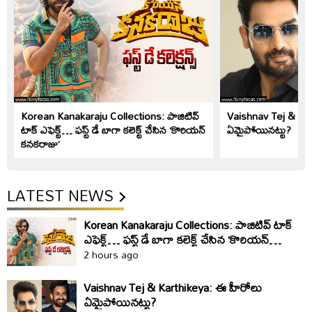
Korean Kanakaraju Collections: పాజిటివ్
Vaishnav Tej & Kar
టాక్ ఎఫెక్ట్… ఫస్ట్ డే బాగా కలెక్ట్ చేసిన ‘కొరియన్
ఏమైపోయినట్టు?
కనకరాజు’
LATEST NEWS
Korean Kanakaraju Collections: పాజిటివ్ టాక్
ఎఫెక్ట్… ఫస్ట్ డే బాగా కలెక్ట్ చేసిన ‘కొరియన్
కనకరాజు’
2 hours ago
Vaishnav Tej & Karthikeya: ఈ హీరోలు
ఏమైపోయినట్టు?