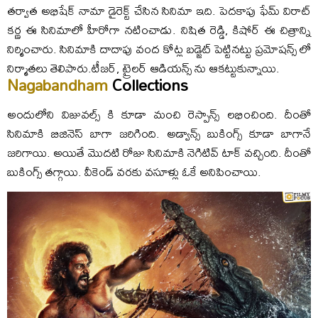
తర్వాత అభిషేక్ నామా డైరెక్ట్ చేసిన సినిమా ఇది. పెదకాపు ఫేమ్ విరాట్
కర్ణ ఈ సినిమాలో హీరోగా నటించాడు. నిషిత రెడ్డి, కిషోర్ ఈ చిత్రాన్ని
నిర్మించారు. సినిమాకి దాదాపు వంద కోట్ల బడ్జెట్ పెట్టినట్టు ప్రమోషన్స్ లో
నిర్మాతలు తెలిపారు.టీజర్, ట్రైలర్ ఆడియన్స్ ను ఆకట్టుకున్నాయి.
Nagabandham
Collections
అందులోని విజువల్స్ కి కూడా మంచి రెస్పాన్స్ లభించింది. దీంతో
సినిమాకి బిజినెస్ బాగా జరిగింది. అడ్వాన్స్ బుకింగ్స్ కూడా బాగానే
జరిగాయి. అయితే మొదటి రోజు సినిమాకి నెగిటివ్ టాక్ వచ్చింది. దీంతో
బుకింగ్స్ తగ్గాయి. వీకెండ్ వరకు వసూళ్లు ఓకే అనిపించాయి.