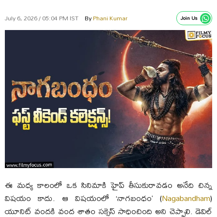
July 6, 2026 / 05:04 PM IST
By
Phani Kumar
Join Us
ఈ మధ్య కాలంలో ఒక సినిమాకి హైప్ తీసుకురావడం అనేది చిన్న
విషయం కాదు. ఆ విషయంలో ‘నాగబంధం’ (
Nagabandham
)
యూనిట్ వందకి వంద శాతం సక్సెస్ సాధించింది అని చెప్పాలి. డెవిల్