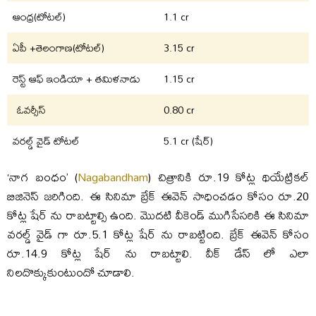
ఆంధ్ర(టోటల్)
1.1 cr
ఏపీ +తెలంగాణ(టోటల్)
3.15 cr
రెస్ట్ ఆఫ్ ఇండియా + తమిళనాడు
1.15 cr
ఓవర్సీస్
0.80 cr
వరల్డ్ వైడ్ టోటల్
5.1 cr (షేర్)
‘నాగ బంధం’ (
Nagabandham
) చిత్రానికి రూ.19 కోట్ల థియేట్రికల్
బిజినెస్ జరిగింది. ఈ సినిమా బ్రేక్ ఈవెన్ సాధించడం కోసం రూ.20
కోట్ల షేర్ ను రాబట్టాల్సి ఉంది. మొదటి వీకెండ్ ముగిసేసరికి ఈ సినిమా
వరల్డ్ వైడ్ గా రూ.5.1 కోట్ల షేర్ ను రాబట్టింది. బ్రేక్ ఈవెన్ కోసం
రూ.14.9 కోట్ల షేర్ ను రాబట్టాలి. వీక్ డేస్ లో ఎలా
నిలదొక్కుకుంటుందో చూడాలి.