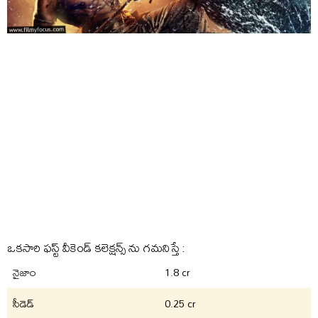
ఒకసారి ఫస్ట్ వీకెండ్ కలెక్షన్స్ ను గమనిస్తే :
నైజాం
1.8 cr
సీడెడ్
0.25 cr