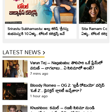
Srirastu Subhamastu: అల్లు శిరీష్ ‘శ్రీరస్తు
Sita Ramam Collect
శుభమస్తు’కి 10 ఏళ్ళు.. టోటల్ కలెక్షన్స్ ఇవే
ఏళ్ళు.. టోటల్ కలెక్షన్స్
LATEST NEWS
Varun Tej – Nagababu: తొలిసారి ఒకే ఫ్రేమ్‌లో
వరుణ్‌ – నాగబాబు.. ఏ సినిమాలో అంటే?
7 mins ago
Bloody Romeo – OG 2: ‘బ్లడీ రోమియో’ వర్సెస్‌
‘ఓజీ 2’.. డైరక్టర్‌ క్లారిటీ ఇచ్చేశారా?
1 hour ago
Khushboo: కమల్‌ – రజనీ సినిమా నుండి