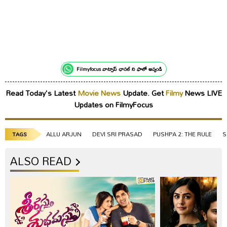
Filmyfocus వాట్సాప్ ఛానల్ ని ఫాలో అవ్వండి
Read Today's Latest
Movie News
Update. Get
Filmy
News LIVE
Updates on FilmyFocus
ALLU ARJUN
DEVI SRI PRASAD
PUSHPA 2: THE RULE
S
TAGS
ALSO READ