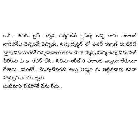
కానీ.. తనకు లైఫ్ ఇచ్చిన దర్శకుడికి క్రెడిట్స్ ఇచ్చి తాను ఎలాంటి
వాడిననేది చెప్పకనే చెప్పాడు. నిన్న ట్విట్టర్ లో పవన్ కళ్యాణ్ కు టికెట్
హైక్స్ విషయంలో ధన్యవాదాలు తెలిపి మెగా ఫ్యాన్స్ మధ్య ఉన్న చిన్నపాటి
చీలికను కూడా కవర్ చేసి.. సినిమా రిలీజ్ కి ఎలాంటి ఇబ్బంది లేకుండా
చేశాడు. దాంతో.. మొన్నటివరకు అల్లు అర్జున్ ను తిట్టినవాళ్లు కూడా
హ్యాట్సాఫ్ అంటున్నారు.
సుకుమార్ లేకపోతే నేను లేను..