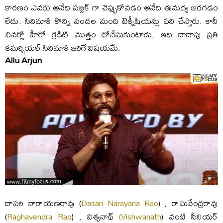
కారణం ఎవరు అనేది పబ్లిక్ గా చెప్పుకోవడం అనేది ఈమధ్య జరగడం
లేదు. సినిమాకి కొన్ని వందల మంది టెక్నీషియన్లు పని చేస్తారు. కానీ
చివర్లో హీరో క్రెడిట్ మొత్తం దోచేసుకుంటాడు. ఇది దాదాపు ప్రతి
కమర్షియల్ సినిమాకి జరిగే విషయమే.
Allu Arjun
దాసరి నారాయణరావు (
Dasari Narayana Rao
) , రాఘవేంద్రరావు
(
Raghavendra Rao
) , విశ్వనాథ్
(Vishwanath
) వంటి సీనియర్