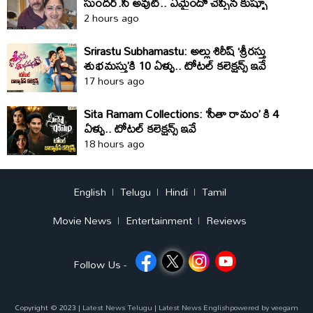
సుందర్‌.సి అవుట్‌.. ఏమైందో చెప్పిన కుష్బూ
2 hours ago
Srirastu Subhamastu: అల్లు శిరీష్ ‘శ్రీరస్తు
శుభమస్తు’కి 10 ఏళ్ళు.. టోటల్ కలెక్షన్స్ ఇవే
17 hours ago
Sita Ramam Collections: ‘సీతా రామం’ కి 4
ఏళ్ళు.. టోటల్ కలెక్షన్స్ ఇవే
18 hours ago
English
Telugu
Hindi
Tamil
Movie News
Entertainment
Reviews
Follow Us -
Copyright © 2023 |
Latest News Telugu
|
Latest News English
powered by
veegam