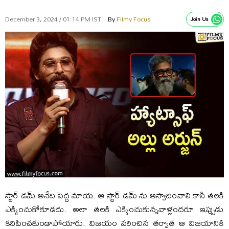
December 3, 2024 / 01:14 PM IST
By
Filmy Focus
Join Us
స్టార్ డమ్ అనేది పెద్ద మాయ. ఆ స్టార్ డమ్ ను ఆస్వాదించాలి కానీ తలకి
ఎక్కించుకోకూడదు. అలా తలకి ఎక్కించుకున్నవాళ్లందరూ ఇప్పుడు
కనిపించకుండాపోయారు. విజయం వరించిన తర్వాత ఆ విజయానికి