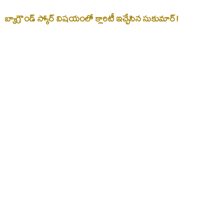
బ్యాగ్రౌండ్ స్కోర్ విషయంలో క్లారిటీ ఇచ్చేసిన సుకుమార్!
సుకుమార్ నాతో ఆర్య తీయకపోతే నేను లేను..
#AlluArjun
#Sukumar
#Pushpa2TheRule
pic.twitter.com/6VSTJuotZv
— Filmy Focus (@FilmyFocus)
December 2, 2024