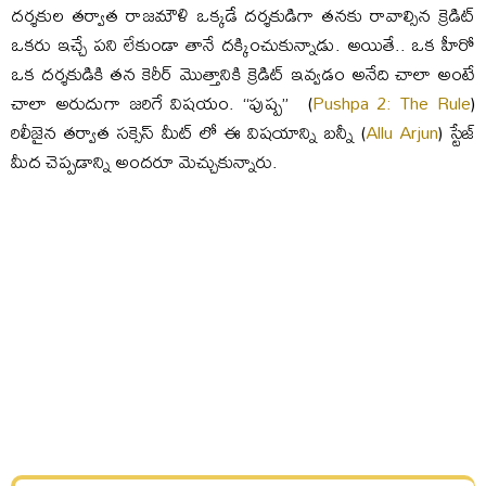
దర్శకుల తర్వాత రాజమౌళి ఒక్కడే దర్శకుడిగా తనకు రావాల్సిన క్రెడిట్
ఒకరు ఇచ్చే పని లేకుండా తానే దక్కించుకున్నాడు. అయితే.. ఒక హీరో
ఒక దర్శకుడికి తన కెరీర్ మొత్తానికి క్రెడిట్ ఇవ్వడం అనేది చాలా అంటే
చాలా అరుదుగా జరిగే విషయం. “పుష్ప” (
Pushpa 2: The Rule
)
రిలీజైన తర్వాత సక్సెస్ మీట్ లో ఈ విషయాన్ని బన్నీ (
Allu Arjun
) స్టేజ్
మీద చెప్పడాన్ని అందరూ మెచ్చుకున్నారు.