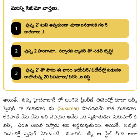
మరిన్ని సినిమా వార్తలు.
'పుష్ప 2' మిస్ అవ్వకుండా చూడాలనడానికి గల 5
1
కారణాలు..!
2
పుష్ప 2 హంగామా.. శిల్పారవి బ్యానర్ తో సడన్ ట్విస్ట్!
'పుష్ప 2' తో పాటు ఈ వారం థియేటర్/ ఓటీటీల్లో విడుదల
3
కాబోతున్న 20 సినిమాలు/ సిరీస్..ల లిస్ట్
అయితే.. నిన్న హైదరాబాద్ లో జరిగిన ప్రీరిలీజ్ ఈవెంట్లో కూడా బన్నీ
స్పెషల్ గా సుకుమార్ ను (
Sukumar
) పొగడడమే కాక సుకుమార్
లేకపోతే నేను లేను అని చెప్పడం అనేది ఒక స్నేహితుడిగా సుకుమార్ కి
బన్నీ ఎంత విలువ ఇస్తాడు అని అర్థమవుతుంది. అయితే.. నిన్నటి
ఈవెంట్లో స్పెషల్ ఏమిటంటే.. నిజానికి బన్నీ ఆ స్టేజ్ మీద అలా