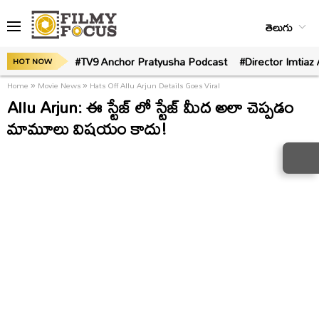
తెలుగు
#TV9 Anchor Pratyusha Podcast
#Director Imtiaz 
HOT NOW
Home
»
Movie News
»
Hats Off Allu Arjun Details Goes Viral
Allu Arjun: ఈ స్టేజ్ లో స్టేజ్ మీద అలా చెప్పడం
మామూలు విషయం కాదు!