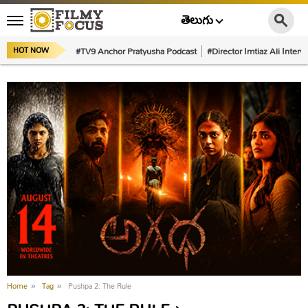
తెలుగు
#TV9 Anchor Pratyusha Podcast
#Director Imtiaz Ali Interv
HOT NOW
Home
»
Tag
»
Pushpa 2: The Rule