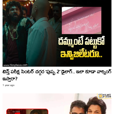
టెన్త్‌ పరీక్ష సెంటర్‌ దగ్గర ‘పుష్ప 2’ డైలాగ్‌.. ఇలా కూడా వార్నింగ్‌
ఇస్తారా?
1 year ago