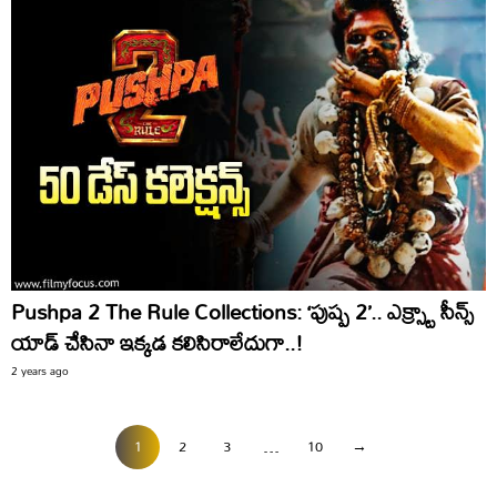
Pushpa 2 The Rule Collections: ‘పుష్ప 2’.. ఎక్స్ట్రా సీన్స్
యాడ్ చేసినా ఇక్కడ కలిసిరాలేదుగా..!
2 years ago
1
2
3
…
10
→