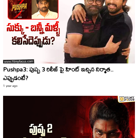
Pushpa3: పుష్ప 3 రిలీజ్ పై హింట్ ఇచ్చిన నిర్మాత..
ఎప్పుడంటే?
1 year ago