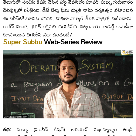
తెలుగులో సందీప్ కిష‌న్ చేసిన ఫ‌స్ట్ వెబ్‌సిరీస్ సూప‌ర్ సుబ్బు గురువారం
నెట్‌ఫ్లిక్స్‌లో రిలీజైంది. డీజే టిల్లు ఫేమ్ మ‌ల్లిక్ రామ్ ద‌ర్శ‌క‌త్వం వ‌హించిన
ఈ సిరీస్‌లో మాన‌స చౌద‌రి, మిథిలా పాల్క‌ర్ కీల‌క పాత్ర‌ల్లో న‌టించారు.
రాజీవ్ చిలుక‌, భ‌ర‌త్ ల‌క్ష్మిప‌తి ఈ సిరీస్‌ను నిర్మించారు. అడ‌ల్ట్ కామెడీగా
రూపొందిన ఈ సిరీస్ ఎలా ఉందంటే?
Super Subbu
Web-Series Review
క‌థ‌:
సుబ్బు (సందీప్ కిష‌న్‌) అలియాస్ సుబ్ర‌హ్మ‌ణ్యం తండ్రి