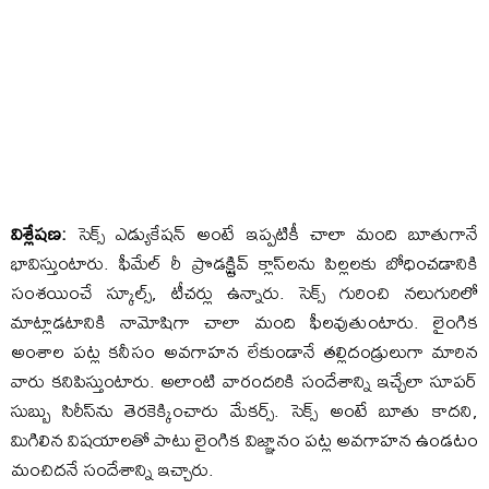
విశ్లేష‌ణ‌:
సెక్స్ ఎడ్యుకేష‌న్ అంటే ఇప్ప‌టికీ చాలా మంది బూతుగానే
భావిస్తుంటారు. ఫీమేల్ రీ ప్రొడ‌క్ష్టివ్ క్లాస్‌ల‌ను పిల్ల‌ల‌కు బోధించ‌డానికి
సంశ‌యించే స్కూల్స్‌, టీచ‌ర్లు ఉన్నారు. సెక్స్ గురించి న‌లుగురిలో
మాట్లాడ‌టానికి నామోషిగా చాలా మంది ఫీల‌వుతుంటారు. లైంగిక
అంశాల ప‌ట్ల క‌నీసం అవ‌గాహ‌న లేకుండానే త‌ల్లిదండ్రులుగా మారిన
వారు క‌నిపిస్తుంటారు. అలాంటి వారంద‌రికి సందేశాన్ని ఇచ్చేలా సూప‌ర్
సుబ్బు సిరీస్‌ను తెర‌కెక్కించారు మేక‌ర్స్‌. సెక్స్ అంటే బూతు కాద‌ని,
మిగిలిన విష‌యాల‌తో పాటు లైంగిక విజ్ఞానం ప‌ట్ల అవ‌గాహ‌న ఉండ‌టం
మంచిద‌నే సందేశాన్ని ఇచ్చారు.