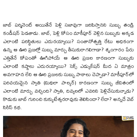
జాబ్ ప‌ర్మినెంట్ అయితేనే పెళ్లి స‌జావుగా జ‌రిపిస్తాన‌ని సుబ్బు తండ్రి
కండీష‌న్ పెడ‌తాడు. జాబ్‌, పెళ్లి కోసం మాకీపూర్ వెళ్లిన సుబ్బుకు అక్క‌డ
ఎలాంటి ప‌రిస్థితులు ఎదుర‌య్యాయి? సంతానోత్ప‌త్తి రేటు అధికంగా
ఉన్న ఆ ఊరి ప్ర‌జ‌ల్లో సుబ్బు మార్పు తీసుకురాగ‌లిగాడా? శృంగారం పేరు
ఎత్తితేనే కోపంతో ఊగిపోయే ఆ ఊరి ప్ర‌జ‌ల కార‌ణంగా సుబ్బుకు
ఎలాంటి క‌ష్టాలు ఎదుర‌య్యాయి? సెక్స్ ఎడ్యుకేష‌న్ మీద ఏ మాత్రం
అవ‌గాహ‌న లేని ఆ ఊరి ప్ర‌జ‌ల‌కు సుబ్బు పాఠాలు చెప్పాడా? మాకీపూర్‌లో
ప‌రిచ‌య‌మైన స్వాతి (మిథిలా పాల్క‌ర్‌) కార‌ణంగా సుబ్బు జీవితంలో
ఎలాంటి మార్పు వ‌చ్చింది? స్వాతి, దివ్య‌ల‌లో ఎవ‌రిని పెళ్లిచేసుకున్నాడు?
కొడుకు జాబ్ గురించి కుక్కుటేశ్వ‌ర‌రావుకు తెలిసిందా? లేదా? అన్న‌దే వెబ్
సిరీస్ క‌థ‌.