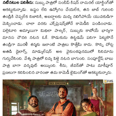
న‌టీన‌టుల ప‌నితీరు:
సుబ్బు పాత్ర‌లో సందీప్ కిష‌న్ నాచుర‌ల్ యాక్టింగ్‌తో
ఆక‌ట్టుకున్నాడు. ఇష్టం లేని ఉద్యోగం చేయ‌లేక‌, త‌న జాబ్ గురించి
తండ్రికి చెప్ప‌లేక నిజానికి, అబ‌ద్దాల‌కు మ‌ధ్య న‌లిగిపోయే యువ‌కుడిగా
మెప్పించాడు. చాలా వ‌ర‌కు ఎక్స్‌ప్రెష‌న్స్‌తోనే కామెడీని పండించాడు.
ప‌ల్లెటూరి అమ్మాయిగా మిథిలా పాల్క‌ర్‌, సుబ్బుకు కాబోయే భార్య‌గా
మాన‌స చౌద‌రి న‌ట‌న ఓకే. కొడుకును తిట్ట‌డ‌మే ప‌నిగా పెట్టుకొనే
తండ్రిగా ముర‌ళీ శ‌ర్మ‌కు ఇలాంటి పాత్ర‌లు కొత్తేమీ కాదు. కొన్ని చోట్ల
అత‌డి డైలాగ్స్‌, మాడ్యులేష‌న్ అల వైకుంఠ‌పుర‌ములో సినిమాను
గుర్తుచేసింది. వేశ్య పాత్ర‌లో దివ్య పిళ్లై న‌ట‌న బాగుంది. సంపూర్ణేష్ బాబు
పాత్ర బాగా వ‌ర్క‌వుట్ అయ్యింది. శీను, జీవ‌న్‌తో పాటు మాకీపూర్
ప్ర‌జ‌లుగా క‌నిపించిన వారంతా త‌మ కామెడీ టైమింగ్‌తో ఆక‌ట్టుకున్నారు.