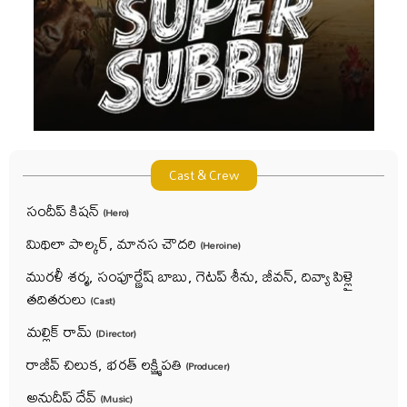
Cast & Crew
సందీప్ కిష‌న్‌
(Hero)
మిథిలా పాల్క‌ర్‌, మాన‌స చౌద‌రి
(Heroine)
ముర‌ళీ శ‌ర్మ‌, సంపూర్ణేష్ బాబు, గెట‌ప్ శీను, జీవ‌న్‌, దివ్యా పిళ్లై
త‌దిత‌రులు
(Cast)
మ‌ల్లిక్ రామ్‌
(Director)
రాజీవ్ చిలుక‌, భ‌ర‌త్ ల‌క్ష్మిప‌తి
(Producer)
అనుదీప్ దేవ్‌
(Music)