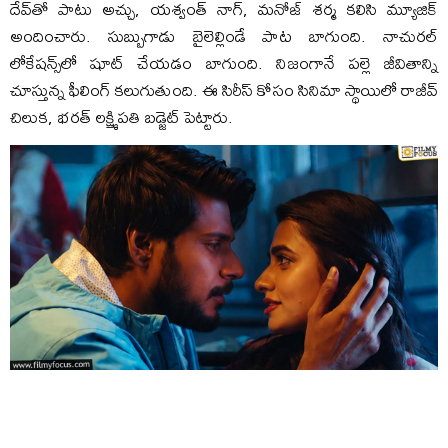
దేవ్‌తో పాటు అచ్చు, య‌శ్వంత్ నాగ్‌, మ‌నోజ్ శ‌ర్మ క‌లిసి మ్యూజిక్
అందించారు. సుబ్బుగాడు బైలెల్లిండే పాట బాగుంది. నాచుర‌ల్
లోకేష‌న్స్‌లో షూట్ చేయ‌డం బాగుంది. నిజంగానే ప‌ల్లె జీవితాన్ని
చూస్తున్న ఫీలింగ్ క‌లుగుతుంది. ఈ సిరీస్ కోసం సినిమా స్థాయిలో రాజీవ్
చిలుక‌, భ‌ర‌త్ ల‌క్ష్మిప‌తి బ‌డ్జెట్ పెట్టారు.