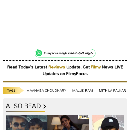
Filmyfocus వాట్సాప్ ఛానల్ ని ఫాలో అవ్వండి
Read Today's Latest
Reviews
Update. Get
Filmy
News LIVE
Updates on FilmyFocus
MAANASA CHOUDHARY
MALLIK RAM
MITHILA PALKAR
TAGS
ALSO READ