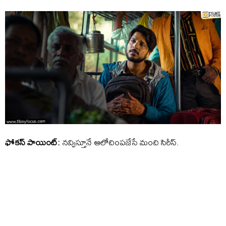
ఫోక‌స్ పాయింట్‌:
న‌వ్విస్తూనే ఆలోచింప‌జేసే మంచి సిరీస్‌.