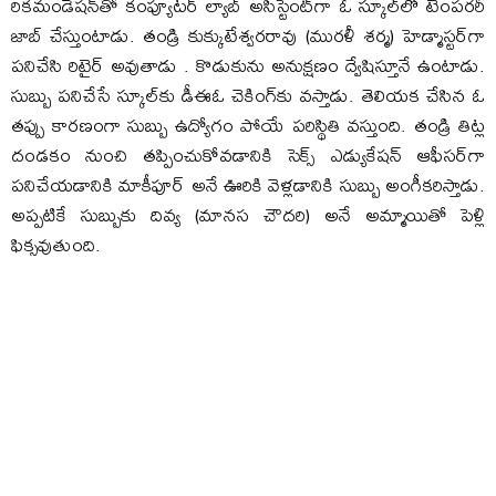
రిక‌మండేష‌న్‌తో కంప్యూట‌ర్ ల్యాబ్ అసిస్టెంట్‌గా ఓ స్కూల్‌లో టెంప‌ర‌రీ
జాబ్ చేస్తుంటాడు. తండ్రి కుక్కుటేశ్వ‌ర‌రావు (ముర‌ళీ శ‌ర్మ‌) హెడ్మాస్ట‌ర్‌గా
ప‌నిచేసి రిటైర్ అవుతాడు . కొడుకును అనుక్ష‌ణం ద్వేషిస్తూనే ఉంటాడు.
సుబ్బు ప‌నిచేసే స్కూల్‌కు డీఈఓ చెకింగ్‌కు వ‌స్తాడు. తెలియ‌క చేసిన ఓ
త‌ప్పు కార‌ణంగా సుబ్బు ఉద్యోగం పోయే ప‌రిస్థితి వ‌స్తుంది. తండ్రి తిట్ల
దండ‌కం నుంచి త‌ప్పించుకోవ‌డానికి సెక్స్ ఎడ్యుకేష‌న్‌ ఆఫీస‌ర్‌గా
ప‌నిచేయ‌డానికి మాకీపూర్ అనే ఊరికి వెళ్ల‌డానికి సుబ్బు అంగీక‌రిస్తాడు.
అప్ప‌టికే సుబ్బుకు దివ్య (మాన‌స చౌద‌రి) అనే అమ్మాయితో పెళ్లి
ఫిక్స‌వుతుంది.