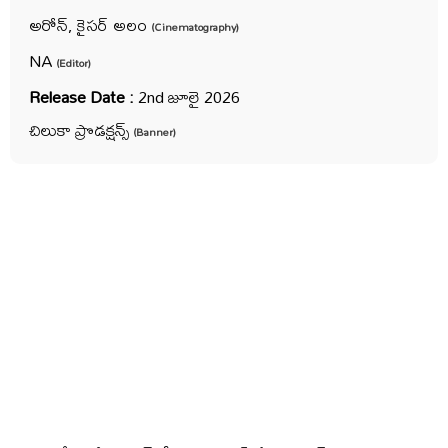
అరోన్‌, కైస‌ర్ అలం
(Cinematography)
NA
(Editor)
Release Date :
2nd జూలై 2026
చిలుకా ప్రొడ‌క్ష‌న్స్‌
(Banner)