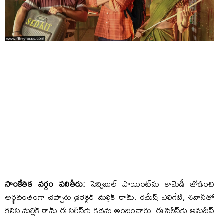
సాంకేతిక వ‌ర్గం ప‌నితీరు:
సెన్సిబుల్ పాయింట్‌ను కామెడీ జోడించి
అర్థ‌వంతంగా చెప్పారు డైరెక్ట‌ర్ మ‌ల్లిక్ రామ్‌. ర‌మేష్ ఎలిగేటి, శివానీతో
క‌లిసి మ‌ల్లిక్ రామ్ ఈ సిరీస్‌కు క‌థ‌ను అందించారు. ఈ సిరీస్‌కు అనుదీప్