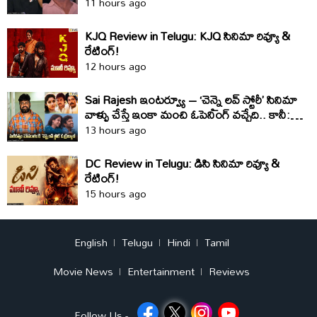
క్లారిటీ ఇది
11 hours ago
KJQ Review in Telugu: KJQ సినిమా రివ్యూ &
రేటింగ్!
12 hours ago
Sai Rajesh ఇంటర్వ్యూ – ‘చెన్నై లవ్ స్టోరీ’ సినిమా
వాళ్ళు చేస్తే ఇంకా మంచి ఓపెనింగ్ వచ్చేది.. కానీ:
సాయి రాజేష్
13 hours ago
DC Review in Telugu: డిసి సినిమా రివ్యూ &
రేటింగ్!
15 hours ago
English
Telugu
Hindi
Tamil
Movie News
Entertainment
Reviews
Follow Us -