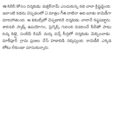
ఈ సిరీస్ కోసం ద‌ర్శ‌కుడు మ‌ల్లిక్‌రామ్ ఎంచుకున్న క‌థ చాలా క్లిష్ట‌మైంది.
ఇలాంటి క‌థ‌ను చెప్ప‌డంలో ఏ మాత్రం గీత దాటినా అది బూతు కామెడీగా
మారిపోతుంది. ఆ లిమిట్స్‌లో చెప్ప‌డానికి ద‌ర్శ‌కుడు చాలానే క‌ష్ట‌ప‌డ్డారు.
శానిట‌రీ ప్యాడ్స్ ఉప‌యోగం, ప్రెగ్నెన్సీ గురించి వివ‌రించే సీన్‌తో పాటు
దివ్య పిళ్లై, సందీప్ కిష‌న్ మ‌ధ్య వ‌చ్చే సీన్ల‌లో ద‌ర్శ‌కుడు మెప్పించాడు.
మాకీపూర్ గ్రామ ప్ర‌జ‌లు చేసే హ‌డావిడి న‌వ్విస్తుంది. కామెడీకి ఎక్క‌డ
లోటు లేకుండా చూసుకున్నారు.