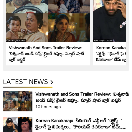
Vishwanath And Sons Trailer Review:
Korean Kanakaraju: 
‘విశ్వనాథ్ అండ్ సన్స్’ ట్రైలర్ రివ్యూ.. స్యూర్ షాట్
‘స్ట్రోక్స్..’ డైలాగ్ పై 
బ్లాక్ బస్టర్
కనకరాజు’ టీమ్ క్లారిట
LATEST NEWS
Vishwanath and Sons Trailer Review: ‘విశ్వనాథ్
అండ్ సన్స్’ ట్రైలర్ రివ్యూ.. స్యూర్ షాట్ బ్లాక్ బస్టర్
10 hours ago
Korean Kanakaraju: సీనియర్ ఎన్టీఆర్ ‘స్ట్రోక్స్..’
డైలాగ్ పై విమర్శలు.. ‘కొరియన్ కనకరాజు’ టీమ్