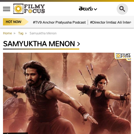
తెలుగు
#TV9 Anchor Pratyusha Podcast
#Director Imtiaz Ali Interv
HOT NOW
Home
»
Tag
»
Samyuktha Menon
SAMYUKTHA MENON