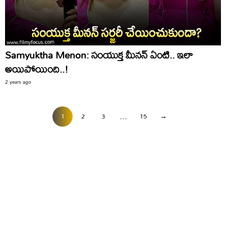
Samyuktha Menon: సంయుక్త మీనన్ ఏంటి.. ఇలా
అయిపోయింది..!
2 years ago
1
2
3
…
15
→