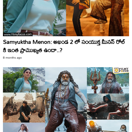
Samyuktha Menon: అఖండ 2 లో సంయుక్త మీనన్ రోల్
కి ఇంత ప్రాముఖ్యత ఉందా..?
8 months ago