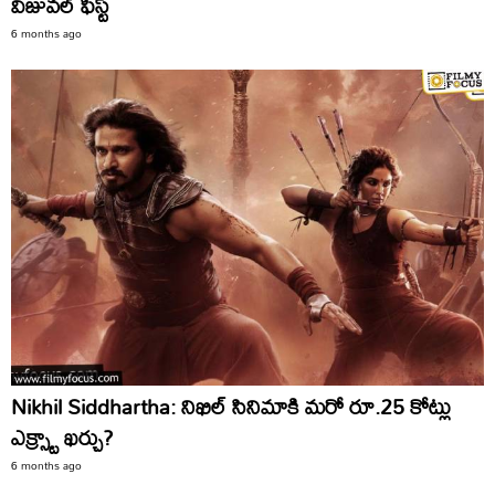
విజువల్ ఫీస్ట్
6 months ago
Nikhil Siddhartha: నిఖిల్ సినిమాకి మరో రూ.25 కోట్లు
ఎక్స్ట్రా ఖర్చు?
6 months ago