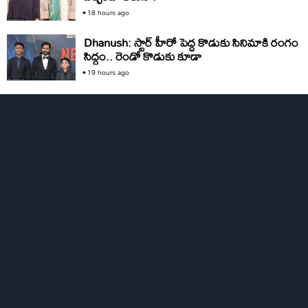
18 hours ago
Dhanush: స్టార్‌ హీరో పెద్ద కొడుకు సినిమాకి రంగం
సిద్ధం.. రెండో కొడుకు కూడా
19 hours ago