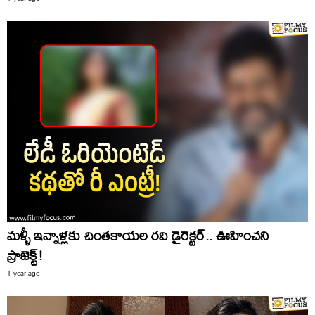
మళ్ళీ ఇన్నాళ్లకు చింతకాయల రవి డైరెక్టర్.. ఊహించని
ప్రాజెక్ట్!
1 year ago