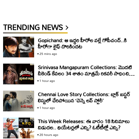
TRENDING NEWS
Gopichand: ఆ ఇద్దరి హీరోల వల్లే గోపీచంద్..కి
హీరోగా లైఫ్ దొరికిందట
25 mins ago
Srinivasa Mangapuram Collections: మొదటి
వీకెండ్ కేవలం 34 శాతం మాత్రమే రికవరీ సాధించిన
‘శ్రీనివాస మంగాపురం’
1 hour ago
Chennai Love Story Collections: బ్లాక్ బస్టర్
లిస్టులో చేరిపోయిన ‘చెన్నై లవ్ స్టోరీ’
1 hour ago
This Week Releases: ఈ వారం 18 సినిమాలు
విడుదల.. థియేటర్లలో ఎన్ని? ఓటీటీల్లో ఎన్ని?
20 hours ago