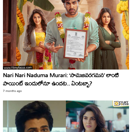
Nari Nari Naduma Murari: ‘సామజవరగమన’ లాంటి
పాయింట్‌ ఇందులోనూ ఉందట.. ఏంటబ్బా?
7 months ago