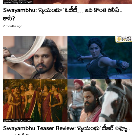
Swayambhu: ‘స్వయంభూ’ ఓటీటీ… ఇది కొంత రిలీఫే..
కానీ?
2 months ago
Swayambhu Teaser Review: ‘స్వయంభు’ టీజర్ రివ్యూ..