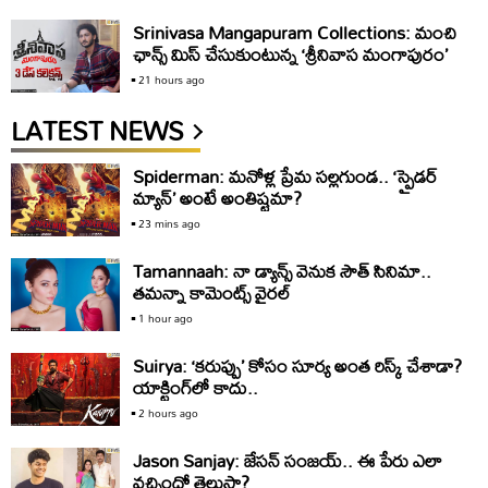
Srinivasa Mangapuram Collections: మంచి
ఛాన్స్ మిస్ చేసుకుంటున్న ‘శ్రీనివాస మంగాపురం’
21 hours ago
LATEST NEWS
Spiderman: మనోళ్ల ప్రేమ సల్లగుండ.. ‘స్పైడర్‌
మ్యాన్‌’ అంటే అంతిష్టమా?
23 mins ago
Tamannaah: నా డ్యాన్స్‌ వెనుక సౌత్‌ సినిమా..
తమన్నా కామెంట్స్‌ వైరల్‌
1 hour ago
Suirya: ‘కరుప్పు’ కోసం సూర్య అంత రిస్క్‌ చేశాడా?
యాక్టింగ్‌లో కాదు..
2 hours ago
Jason Sanjay: జేసన్‌ సంజయ్‌.. ఈ పేరు ఎలా
వచ్చిందో తెలుసా?