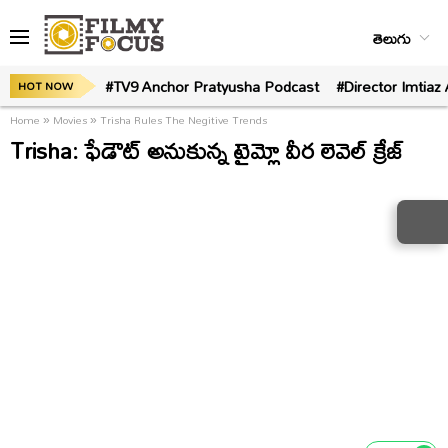
తెలుగు
#TV9 Anchor Pratyusha Podcast
#Director Imtiaz 
HOT NOW
Home
»
Movies
»
Trisha Rules The Negitive Trends
Trisha: ఫేడౌట్ అనుకున్న టైమ్లో వీర లెవెల్ క్రేజ్