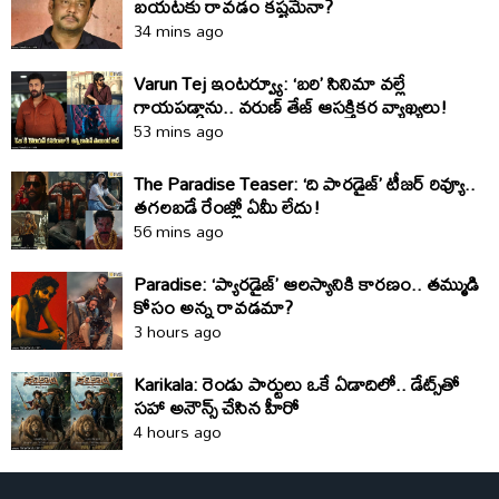
బయటకు రావడం కష్టమేనా?
34 mins ago
Varun Tej ఇంటర్వ్యూ: ‘బరి’ సినిమా వల్లే
గాయపడ్డాను.. వరుణ్ తేజ్ ఆసక్తికర వ్యాఖ్యలు!
53 mins ago
The Paradise Teaser: ‘ది పారడైజ్’ టీజర్ రివ్యూ..
తగలబడే రేంజ్లో ఏమీ లేదు!
56 mins ago
Paradise: ‘ప్యారడైజ్‌’ ఆలస్యానికి కారణం.. తమ్ముడి
కోసం అన్న రావడమా?
3 hours ago
Karikala: రెండు పార్టులు ఒకే ఏడాదిలో.. డేట్స్‌తో
సహా అనౌన్స్‌ చేసిన హీరో
4 hours ago