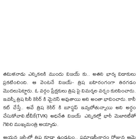
తమిళనాడు ఎన్నికలకి ముందు విజయ్ కు.. అతని భార్య విడాకులు
ప్రకటించింది. ఆ వెంటనే విజయ్- త్రిష బహిరంగంగా తిరగడం
మొదలుపెట్టారు. ఓ వర్గం ప్రేక్షకులు త్రిష పై విమర్శల వర్షం కురిపించారు.
ఇవన్నీ త్రిష సినీ కెరీర్ కి మైనస్ అవుతాయి అని అంతా భావించారు. కానీ
కట్ చేస్తే.. అవే త్రిష కెరీర్ కి బూస్టప్ ఇవ్వబోతున్నాయి అని అర్ధం
చేసుకోవాలి.టీవీకే(TVK) అధినేత విజయ్ ఎన్నికల్లో భారీ మెజారిటీతో
గెలిచి ముఖ్యమంత్రి అయ్యాడు.
ఆయన జర్నీలో త్రిష కూడా ఉండటం.. ప్రమాణస్వీకారం రోజున ఆమె