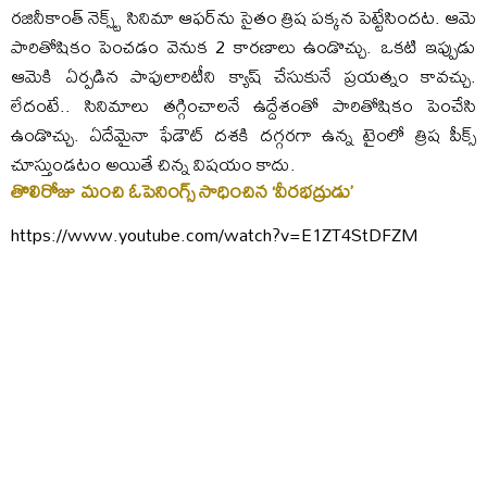
రజినీకాంత్ నెక్స్ట్ సినిమా ఆఫర్‌ను సైతం త్రిష పక్కన పెట్టేసిందట. ఆమె
పారితోషికం పెంచడం వెనుక 2 కారణాలు ఉండొచ్చు. ఒకటి ఇప్పుడు
ఆమెకి ఏర్పడిన పాపులారిటీని క్యాష్ చేసుకునే ప్రయత్నం కావచ్చు.
లేదంటే.. సినిమాలు తగ్గించాలనే ఉద్దేశంతో పారితోషికం పెంచేసి
ఉండొచ్చు. ఏదేమైనా ఫేడౌట్ దశకి దగ్గరగా ఉన్న టైంలో త్రిష పీక్స్
చూస్తుండటం అయితే చిన్న విషయం కాదు.
తొలిరోజు మంచి ఓపెనింగ్స్ సాధించిన ‘వీరభద్రుడు’
https://www.youtube.com/watch?v=E1ZT4StDFZM