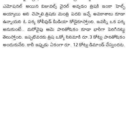
ఎమోషనల్ అయిన విజువల్స్ వైరల్ అవ్వడం త్రిషకి ఇంకా హెల్ప్
అయ్యాయి అని చెప్పాలి.త్రిషకు మంత్రి పదవి ఇచ్చే అవకాశాలు కూడా
ఉన్నాయని ఓ పక్క కోలీవుడ్ మీడియా కోడైకూస్తోంది. ఇవన్నీ ఒక పక్క
అనుకుంటే.. మరోవైపు ఆమె పారితోషికం కూడా భారీగా పెరిగినట్టు
తెలుస్తోంది. ఇప్పటివరకు త్రిష ఒక్కో సినిమాకి రూ.3 కోట్లు పారితోషికం
అందుకునేది. కానీ ఇప్పుడు ఏకంగా రూ. 12 కోట్లు డిమాండ్ చేస్తుందట.