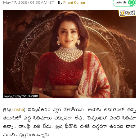
May 17, 2026 / 04:30 AM IST
By
Phani Kumar
Join Us
త్రిష(
Trisha
) నిన్నటితరం స్టార్ హీరోయిన్. ఆమెకు తమిళంలో తప్ప
తెలుగులో పెద్ద సినిమాలు ఎక్కువగా లేవు. ‘విశ్వంభర’ వంటి సినిమా
ఉన్నా.. దానిపై బజ్ లేదు. త్రిష ఫేడౌట్ దశకి దగ్గరగా ఉందని చాలా
మంది చెప్పుకుంటున్నారు.