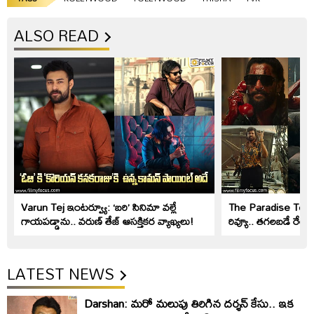
ALSO READ
Varun Tej ఇంటర్వ్యూ: ‘బరి’ సినిమా వల్లే
The Paradise Teaser
గాయపడ్డాను.. వరుణ్ తేజ్ ఆసక్తికర వ్యాఖ్యలు!
రివ్యూ.. తగలబడే రేంజ్
LATEST NEWS
Darshan: మరో మలుపు తిరిగిన దర్శన్‌ కేసు.. ఇక