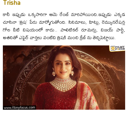
Trisha
కానీ ఇప్పుడు ఒక్కసారిగా ఆమె రేంజ్ మారిపోయింది.ఇప్పుడు ఎక్కడ
చూసినా ‘త్రిష’ పేరు మార్మోగుతోంది. సినిమాలు, హిట్లు, రెమ్యునరేషన్ల
గోల వీటి విషయంలో కాదు.. పొలిటికల్ రూమర్లు, విజయ్ పార్టీ,
అతనితో ఎఫైర్ వార్తలు వంటివి త్రిషకి మంచి క్రేజ్ ను తెచ్చిపెట్టాయి.