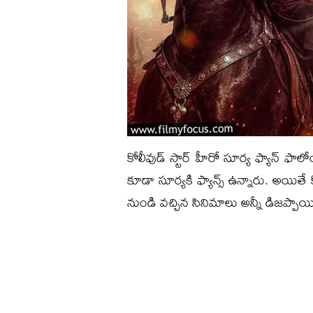
కోలీవుడ్ స్టార్ హీరో సూర్య ఫ్యాన్ ఫ
కూడా సూర్యకి ఫ్యాన్స్ ఉన్నారు. అయితే
నుండి వచ్చిన సినిమాలు అన్నీ డిజప్పా