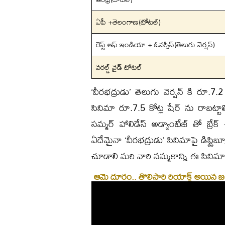
ఏపీ +తెలంగాణ(టోటల్)
రెస్ట్ ఆఫ్ ఇండియా + ఓవర్సీస్(తెలుగు వెర్షన్)
వరల్డ్ వైడ్ టోటల్
‘వీరభద్రుడు’ తెలుగు వెర్షన్ కి రూ.7.2
సినిమా రూ.7.5 కోట్ల షేర్ ను రాబట్టాల్స
సమ్మర్ హాలిడేస్ అడ్వాంటేజ్ తో బ్ర
ఏదేమైనా ‘వీరభద్రుడు’ సినిమాపై డిస్ట్రిబ
చూడాలి మరి వారి నమ్మకాన్ని ఈ సినిమా
ఆమె దూరం.. తొలిసారి రియాక్ట్ అయిన