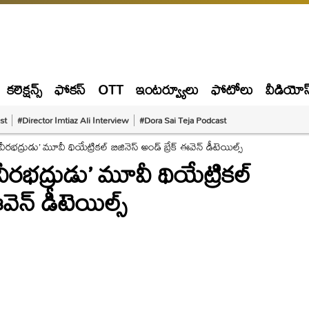
కలెక్షన్స్
ఫోకస్
OTT
ఇంటర్వ్యూలు
ఫోటోలు
వీడియోస
st
#Director Imtiaz Ali Interview
#Dora Sai Teja Podcast
భద్రుడు’ మూవీ థియేట్రికల్ బిజినెస్ అండ్ బ్రేక్ ఈవెన్ డీటెయిల్స్
రభద్రుడు’ మూవీ థియేట్రికల్
ఈవెన్ డీటెయిల్స్