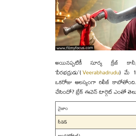
అయినప్పటికీ సూర్య క్రేజ్ కాన
‘వీరభద్రుడు'(
Veerabhadrudu
) మే 1
ఒకరోజు ఆలస్యంగా రిలీజ్ కాబోతోంది. 
చేసిందో? బ్రేక్ ఈవెన్ టార్గెట్ ఎంతో త
నైజాం
సీడెడ్
ఆంధ్ర(టోటల్)