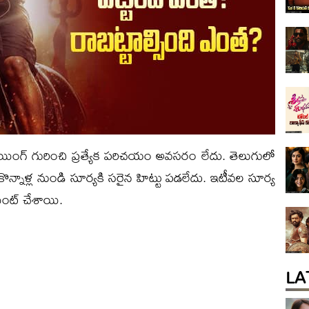
ాలోయింగ్ గురించి ప్రత్యేక పరిచయం అవసరం లేదు. తెలుగులో
 కొన్నాళ్ల నుండి సూర్యకి సరైన హిట్టు పడలేదు. ఇటీవల సూర్య
యింట్ చేశాయి.
LA