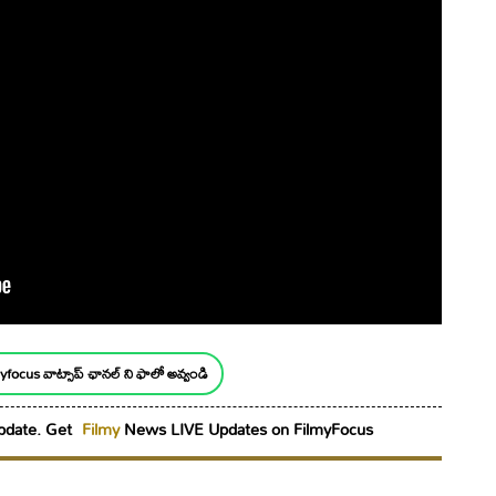
yfocus వాట్సాప్ ఛానల్ ని ఫాలో అవ్వండి
date. Get
Filmy
News LIVE Updates on FilmyFocus