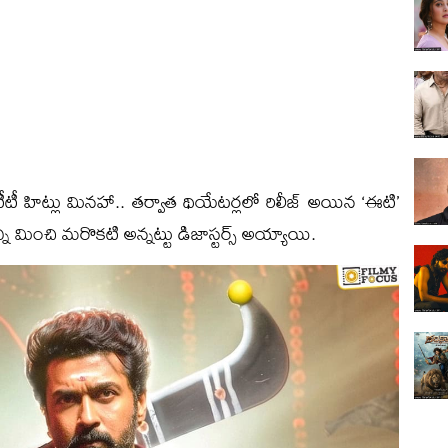
ీటీ హిట్లు మినహా.. తర్వాత థియేటర్లలో రిలీజ్ అయిన ‘ఈటి’
్ని మించి మరొకటి అన్నట్టు డిజాస్టర్స్ అయ్యాయి.