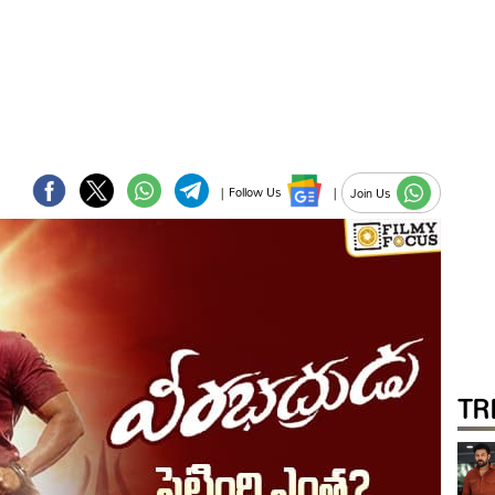
|
Follow Us
|
Join Us
TR