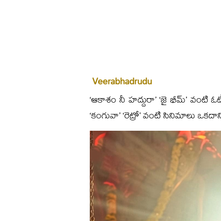
Veerabhadrudu
‘ఆకాశం నీ హద్దురా’ ‘జై భీమ్’ వంటి ఓట
‘కంగువా’ ‘రెట్రో’ వంటి సినిమాలు ఒకదాన