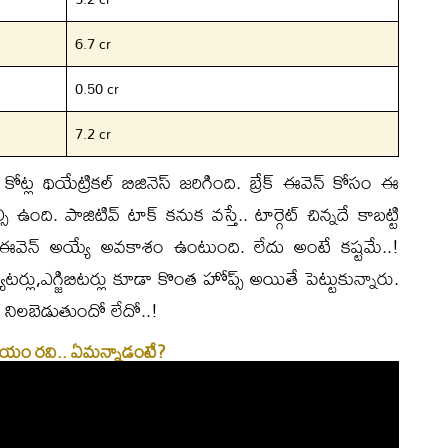
6.7 cr
0.50 cr
7.2 cr
 కోట్ల థియేట్రికల్ బిజినెస్ జరిగింది. బ్రేక్ ఈవెన్ కోసం ఈ
ి ఉంది. పాజిటివ్ టాక్ కనుక వస్తే.. టార్గెట్ చిన్నదే కాబట్టి
ేక్ ఈవెన్ అయ్యే అవకాశం ఉంటుంది. లేదు అంటే కష్టమే..!
్యూటర్లు,ఎగ్జిబిటర్లు కూడా కొంత హోప్స్ అయితే పెట్టుకున్నారు.
 నిలబెడుతుందో లేదో..!
 జయం రవి.. ఏమన్నాడంటే?