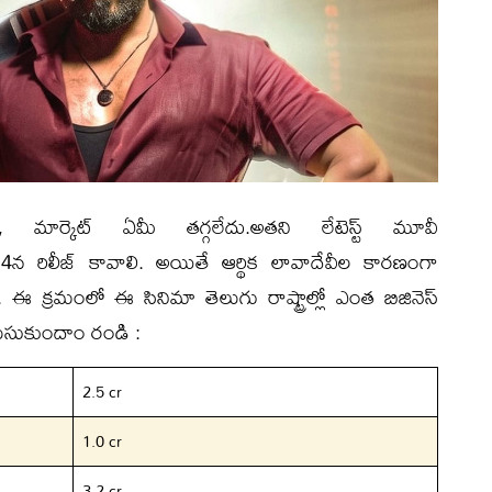
ీ, మార్కెట్ ఏమీ తగ్గలేదు.అతని లేటెస్ట్ మూవీ
4న రిలీజ్ కావాలి. అయితే ఆర్థిక లావాదేవీల కారణంగా
ఈ క్రమంలో ఈ సినిమా తెలుగు రాష్ట్రాల్లో ఎంత బిజినెస్
ెలుసుకుందాం రండి :
2.5 cr
1.0 cr
3.2 cr