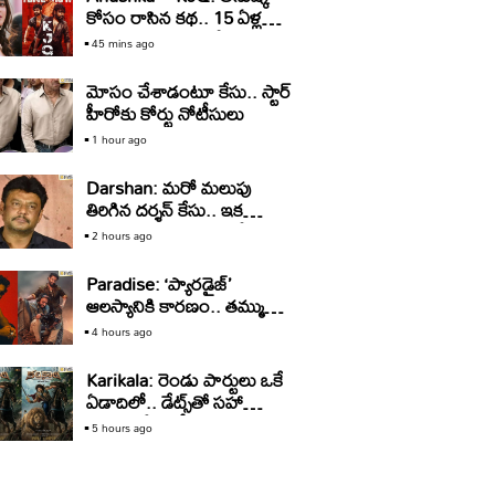
కోసం రాసిన కథ.. 15 ఏళ్ల
తర్వాత సినిమాగా రిలీజ్‌..
45 mins ago
మోసం చేశాడంటూ కేసు.. స్టార్‌
హీరోకు కోర్టు నోటీసులు
1 hour ago
Darshan: మరో మలుపు
తిరిగిన దర్శన్‌ కేసు.. ఇక
బయటకు రావడం కష్టమేనా?
2 hours ago
Paradise: ‘ప్యారడైజ్‌’
ఆలస్యానికి కారణం.. తమ్ముడి
కోసం అన్న రావడమా?
4 hours ago
Karikala: రెండు పార్టులు ఒకే
ఏడాదిలో.. డేట్స్‌తో సహా
అనౌన్స్‌ చేసిన హీరో
5 hours ago