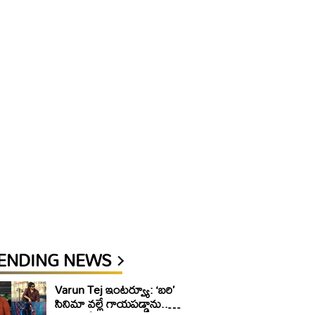
ENDING NEWS
Varun Tej ఇంటర్వ్యూ: ‘బరి’
సినిమా వల్లే గాయపడ్డాను..