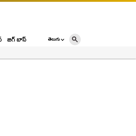
్
బిగ్ బాస్
తెలుగు