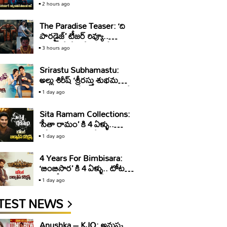
వరుణ్ తేజ్ ఆసక్తికర వ్యాఖ్యలు!
2 hours ago
The Paradise Teaser: ‘ది
పారడైజ్’ టీజర్ రివ్యూ..
తగలబడే రేంజ్లో ఏమీ లేదు!
3 hours ago
Srirastu Subhamastu:
అల్లు శిరీష్ ‘శ్రీరస్తు శుభమస్తు’కి
10 ఏళ్ళు.. టోటల్ కలెక్షన్స్ ఇవే
1 day ago
Sita Ramam Collections:
‘సీతా రామం’ కి 4 ఏళ్ళు..
టోటల్ కలెక్షన్స్ ఇవే
1 day ago
4 Years For Bimbisara:
‘బింబిసార’ కి 4 ఏళ్ళు.. టోటల్
బాక్సాఫీస్ కలెక్షన్స్ ఇవే
1 day ago
TEST NEWS
Anushka – KJQ: అనుష్క