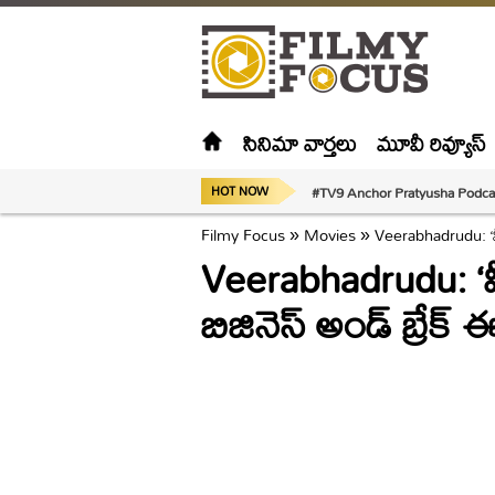
సినిమా వార్తలు
మూవీ రివ్యూస్
#TV9 Anchor Pratyusha Podca
HOT NOW
Filmy Focus
»
Movies
»
Veerabhadrudu: ‘వీర
Veerabhadrudu: ‘వీ
బిజినెస్ అండ్ బ్రేక్ 