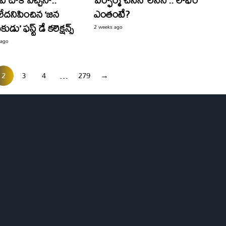
లేదనిపించిన ‘జన
ఎంతంటే?
ు’ ఫస్ట్ డే కలెక్షన్స్
2 weeks ago
 ago
2
3
4
…
279
→