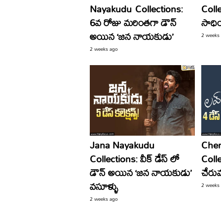
Nayakudu Collections:
Colle
6వ రోజు మరింతగా డౌన్
సాధించ
అయిన ‘జన నాయకుడు’
2 weeks
2 weeks ago
Jana Nayakudu
Chen
Collections: వీక్ డేస్ లో
Colle
డౌన్ అయిన ‘జన నాయకుడు’
చేరువల
వసూళ్ళు
2 weeks
2 weeks ago