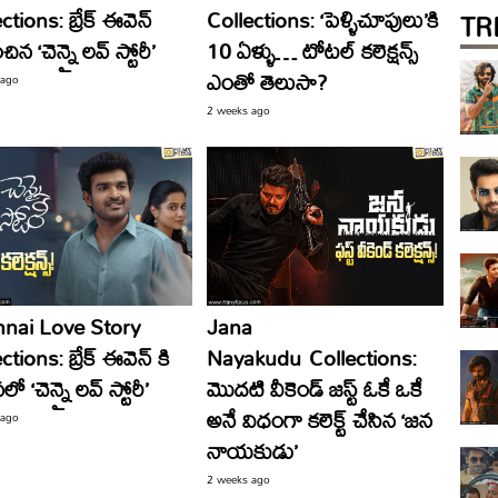
ctions: బ్రేక్ ఈవెన్
Collections: ‘పెళ్ళిచూపులు’కి
TR
ిన ‘చెన్నై లవ్ స్టోరీ’
10 ఏళ్ళు… టోటల్ కలెక్షన్స్
ఎంతో తెలుసా?
 ago
2 weeks ago
nai Love Story
Jana
ctions: బ్రేక్ ఈవెన్ కి
Nayakudu Collections:
ో ‘చెన్నై లవ్ స్టోరీ’
మొదటి వీకెండ్ జస్ట్ ఓకే ఒకే
అనే విధంగా కలెక్ట్ చేసిన ‘జన
 ago
నాయకుడు’
2 weeks ago