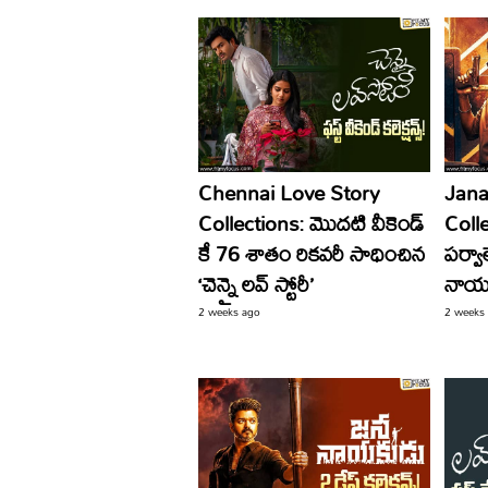
Chennai Love Story
Jan
Collections: మొదటి వీకెండ్
Coll
కే 76 శాతం రికవరీ సాధించిన
పర్వా
‘చెన్నై లవ్ స్టోరీ’
నాయక
2 weeks ago
2 weeks