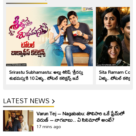
Srirastu Subhamastu: అల్లు శిరీష్ ‘శ్రీరస్తు
Sita Ramam Collect
శుభమస్తు’కి 10 ఏళ్ళు.. టోటల్ కలెక్షన్స్ ఇవే
ఏళ్ళు.. టోటల్ కలెక్షన్స్
LATEST NEWS
Varun Tej – Nagababu: తొలిసారి ఒకే ఫ్రేమ్‌లో
వరుణ్‌ – నాగబాబు.. ఏ సినిమాలో అంటే?
17 mins ago