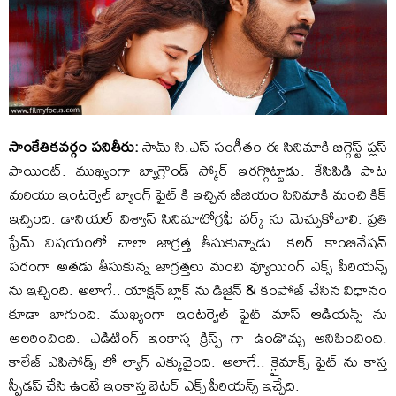
సాంకేతికవర్గం పనితీరు:
సామ్ సి.ఎస్ సంగీతం ఈ సినిమాకి బిగ్గెస్ట్ ప్లస్
పాయింట్. ముఖ్యంగా బ్యాగ్రౌండ్ స్కోర్ ఇరగ్గొట్టాడు. కేసిపిడి పాట
మరియు ఇంటర్వెల్ బ్యాంగ్ ఫైట్ కి ఇచ్చిన బీజియం సినిమాకి మంచి కిక్
ఇచ్చింది. డానియల్ విశ్వాస్ సినిమాటోగ్రఫీ వర్క్ ను మెచ్చుకోవాలి. ప్రతి
ఫ్రేమ్ విషయంలో చాలా జాగ్రత్త తీసుకున్నాడు. కలర్ కాంబినేషన్
పరంగా అతడు తీసుకున్న జాగ్రత్తలు మంచి వ్యూయింగ్ ఎక్స్ పీరియన్స్
ను ఇచ్చింది. అలాగే.. యాక్షన్ బ్లాక్ ను డిజైన్ & కంపోజ్ చేసిన విధానం
కూడా బాగుంది. ముఖ్యంగా ఇంటర్వెల్ ఫైట్ మాస్ ఆడియన్స్ ను
అలరించింది. ఎడిటింగ్ ఇంకాస్త క్రిస్ప్ గా ఉండొచ్చు అనిపించింది.
కాలేజ్ ఎపిసోడ్స్ లో ల్యాగ్ ఎక్కువైంది. అలాగే.. క్లైమాక్స్ ఫైట్ ను కాస్త
స్పీడప్ చేసి ఉంటే ఇంకాస్త బెటర్ ఎక్స్ పీరియన్స్ ఇచ్చేది.