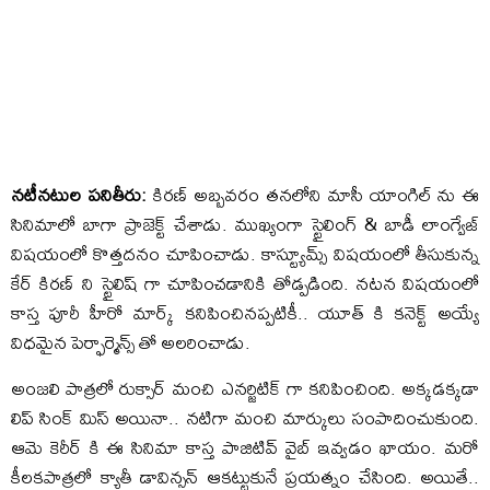
నటీనటుల పనితీరు:
కిరణ్ అబ్బవరం తనలోని మాసీ యాంగిల్ ను ఈ
సినిమాలో బాగా ప్రాజెక్ట్ చేశాడు. ముఖ్యంగా స్టైలింగ్ & బాడీ లాంగ్వేజ్
విషయంలో కొత్తదనం చూపించాడు. కాస్ట్యూమ్స్ విషయంలో తీసుకున్న
కేర్ కిరణ్ ని స్టైలిష్ గా చూపించడానికి తోడ్పడింది. నటన విషయంలో
కాస్త పూరీ హీరో మార్క్ కనిపించినప్పటికీ.. యూత్ కి కనెక్ట్ అయ్యే
విధమైన పెర్ఫార్మెన్స్ తో అలరించాడు.
అంజలి పాత్రలో రుక్సార్ మంచి ఎనర్జిటిక్ గా కనిపించింది. అక్కడక్కడా
లిప్ సింక్ మిస్ అయినా.. నటిగా మంచి మార్కులు సంపాదించుకుంది.
ఆమె కెరీర్ కి ఈ సినిమా కాస్త పాజిటివ్ వైబ్ ఇవ్వడం ఖాయం. మరో
కీలకపాత్రలో క్యాతీ డావిన్సన్ ఆకట్టుకునే ప్రయత్నం చేసింది. అయితే..