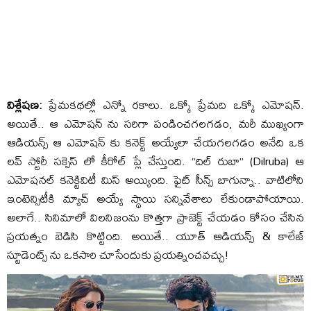
విశ్లేషణ:
ప్రేమకథల్లో ఎన్నో రకాలు. ఒక్కో ప్రేమది ఒక్కో ఎమోషన్.
అయితే.. ఆ ఎమోషన్ ను సరిగా పండించగలగడం, మరీ ముఖ్యంగా
ఆడియన్స్ ఆ ఎమోషన్ కు కనెక్ట్ అయ్యేలా చేయగలగడం అనేది ఒక
లవ్ స్టోరీ సక్సెస్ లో కీరోల్ ప్లే చేస్తుంది. “దిల్ రుబా” (Dilruba) ఆ
ఎమోషనల్ కనెక్టివిటీ మిస్ అయ్యింది. ఫైట్ సీన్స్ బాగున్నా.. వాటిలోని
ఇంటెన్సిటీకి మ్యాచ్ అయ్యే స్థాయి సన్నివేశాలు లేకుండాపోయాయి.
అలాగే.. సినిమాలో విలనిజంను కొత్తగా ప్రాజెక్ట్ చేయడం కోసం చేసిన
ప్రయత్నం బెడిసి కొట్టింది. అయితే.. యూత్ ఆడియన్స్ & కాలేజ్
స్టూడెంట్స్ ను ఒకసారి చూసేందుకు ప్రయత్నించవచ్చు!