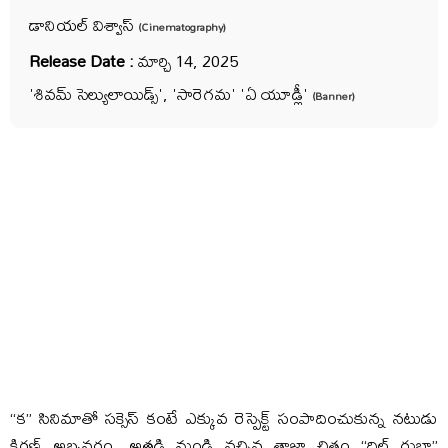
డానియల్ విశ్వాస్
(Cinematography)
Release Date :
మార్చి 14, 2025
'శివమ్ సెల్యులాయిడ్స్', 'సారెగమ' 'ఏ యూడ్లీ'
(Banner)
“క” సినిమాతో సక్సెస్ కంటే ఎక్కువ రెస్పెక్ట్ సంపాదించుకున్న నటుడు
కిరణ్ అబ్బవరం. అతడి నుండి వచ్చిన తాజా చిత్రం “దిల్ రుబా”