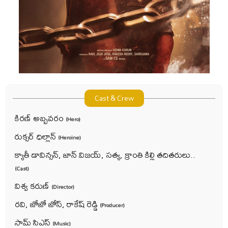
Cast & Crew
కిరణ్ అబ్బవరం
(Hero)
రుక్సర్ ధిల్లాన్
(Heroine)
క్యాతీ డావిన్సన్, జాన్ విజయ్, సత్య, క్రాంతి కిల్లి తదితరులు..
(Cast)
విశ్వ కరుణ్
(Director)
రవి, జోజో జోస్, రాకేష్ రెడ్డి
(Producer)
సామ్ సిఎస్
(Music)