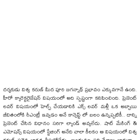
దర్శకుడు విశ్వ కరుణ్ మీద పూరి జగన్నాథ్ ప్రభావం ఎక్కువగానే ఉంది.
హీరో క్యారెక్టరైజేషన్ విషయంలో అది స్పష్టంగా కనిపించింది. ప్రెజెంట్
లవర్ విషయంలో హెల్ప్ చేయడానికి ఎక్స్ లవర్ మళ్లీ ఒక అబ్బాయి
జీవితంలోకి రీఎంట్రీ ఇవ్వడం అనే కాన్సెప్ట్ లో బలం ఉన్నప్పటికీ.. దాన్ని
ప్రెజెంట్ చేసిన విధానం సరిగా ల్యాండ్ అవ్వలేదు. షాట్ మేకింగ్ &
ఎమోషన్స్ విషయంలో స్టేజింగ్ అనేది చాలా కీలకం ఆ విషయంలో విశ్వ
కరుణ్ సరైన జాగ్రత్త తీసుకోలేదు. అందువల్ల సన్నివేశాలు బాగున్నా..