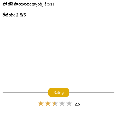
ఫోకస్ పాయింట్:
థ్యాంక్స్ కిరణ్!
రేటింగ్: 2.5/5
Rating
2.5