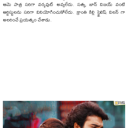
ఆమె పాత్ర సరిగా వర్కవుట్ అవ్వలేదు. సత్య, జాన్ విజయ్ వంటి
ఆర్టిస్టులను సరిగా వినియోగించుకోలేదు. క్రాంతి కిల్లి స్టైలిష్ విలన్ గా
అలరించే ప్రయత్నం చేశాడు.