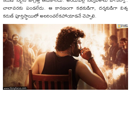
చాలావరకు పండలేదు. ఆ కారణంగా కథకుడిగా, దర్శకుడిగా విశ్వ
కరుణ్ పూర్తిస్థాయిలో అలరించలేకపోయాడనే చెప్పాలి.