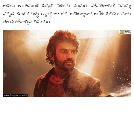
అసలు ఇంతమంది సిద్ధుని వదిలేసి ఎందుకు వెళ్లిపోతారు? సమస్య
ఎక్కడ ఉంది? సిద్ధు క్యారెక్టరా? లేక ఆటిట్యూడా? అనేది సినిమా చూసి
తెలుసుకోవాల్సిన విషయం.