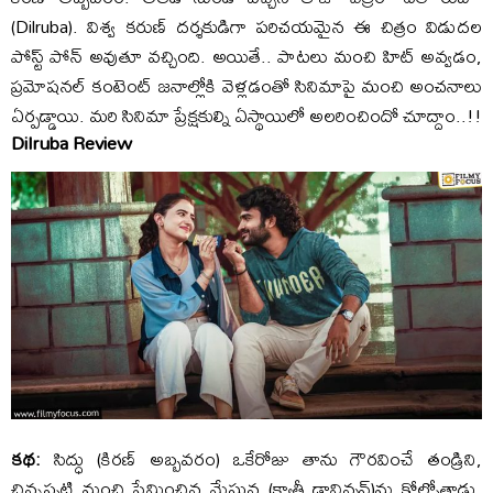
(Dilruba). విశ్వ కరుణ్ దర్శకుడిగా పరిచయమైన ఈ చిత్రం విడుదల
పోస్ట్ పోన్ అవుతూ వచ్చింది. అయితే.. పాటలు మంచి హిట్ అవ్వడం,
ప్రమోషనల్ కంటెంట్ జనాల్లోకి వెళ్లడంతో సినిమాపై మంచి అంచనాలు
ఏర్పడ్డాయి. మరి సినిమా ప్రేక్షకుల్ని ఏస్థాయిలో అలరించిందో చూద్దాం..!!
Dilruba Review
కథ:
సిద్ధు (కిరణ్ అబ్బవరం) ఒకేరోజు తాను గౌరవించే తండ్రిని,
చిన్నప్పటి నుంచి ప్రేమించిన మేఘన (క్యాతీ డావిన్సన్)ను కోల్పోతాడు.