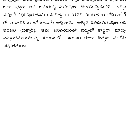
అలా ఇద్దరు తన అనుకున్న మనుషులు దూరమవ్వడంతో.. ఇకపై
ఎవ్వరికీ దగ్గరవ్వకూడదు అని నిశ్చయించుకొని మంగుళూరులోని కాలేజ్
లో ఇంజనీరింగ్ లో జాయిన్ అవుతాడు. అక్కడ పరిచయమవుతుంది
అంజలి (రుక్సార్). ఆమె పరిచయంతో సిద్ధులో కొద్దిగా మార్పు
వస్తుందనుకుంటున్న తరుణంలో.. అంజలి కూడా సిద్ధుని వదిలేసి
వెళ్ళిపోతుంది.