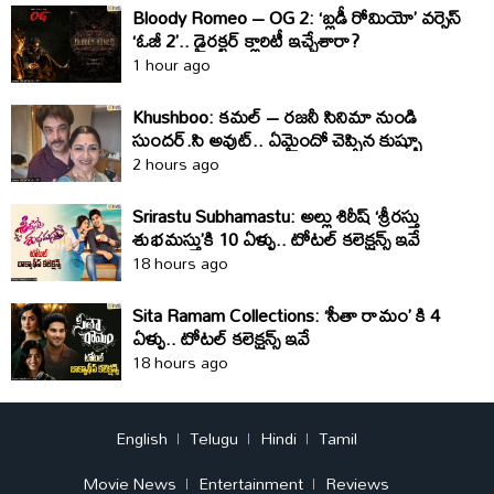
Bloody Romeo – OG 2: ‘బ్లడీ రోమియో’ వర్సెస్‌
‘ఓజీ 2’.. డైరక్టర్‌ క్లారిటీ ఇచ్చేశారా?
1 hour ago
Khushboo: కమల్‌ – రజనీ సినిమా నుండి
సుందర్‌.సి అవుట్‌.. ఏమైందో చెప్పిన కుష్బూ
2 hours ago
Srirastu Subhamastu: అల్లు శిరీష్ ‘శ్రీరస్తు
శుభమస్తు’కి 10 ఏళ్ళు.. టోటల్ కలెక్షన్స్ ఇవే
18 hours ago
Sita Ramam Collections: ‘సీతా రామం’ కి 4
ఏళ్ళు.. టోటల్ కలెక్షన్స్ ఇవే
18 hours ago
English
Telugu
Hindi
Tamil
Movie News
Entertainment
Reviews