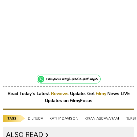
Filmyfocus వాట్సాప్ ఛానల్ ని ఫాలో అవ్వండి
Read Today's Latest
Reviews
Update. Get
Filmy
News LIVE
Updates on FilmyFocus
DILRUBA
KATHY DAVISON
KIRAN ABBAVARAM
RUKSH
TAGS
ALSO READ