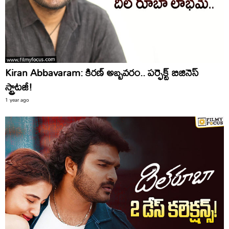
Kiran Abbavaram: కిరణ్ అబ్బవరం.. పర్ఫెక్ట్ బిజినెస్
స్ట్రాటజీ!
1 year ago