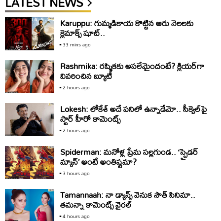
LATEST NEWS
Karuppu: గుమ్మడికాయ కొట్టిన ఆరు నెలలకు
క్లైమాక్స్‌ షూట్‌..
33 mins ago
Rashmika: రష్మికకు అసలేమైందంటే? క్లియర్‌గా
వివరించిన బ్యూటీ
2 hours ago
Lokesh: లోకేశ్‌ అదే పనిలో ఉన్నాడేమో.. సీక్వెల్‌పై
స్టార్‌ హీరో కామెంట్స్‌
2 hours ago
Spiderman: మనోళ్ల ప్రేమ సల్లగుండ.. ‘స్పైడర్‌
మ్యాన్‌’ అంటే అంతిష్టమా?
3 hours ago
Tamannaah: నా డ్యాన్స్‌ వెనుక సౌత్‌ సినిమా..
తమన్నా కామెంట్స్‌ వైరల్‌
4 hours ago