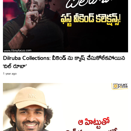
Dilruba Collections: వీకెండ్ ను క్యాష్ చేసుకోలేకపోయిన
‘దిల్ రూబా’
1 year ago