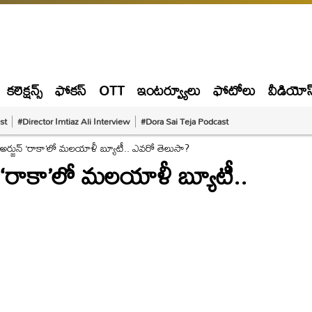
కలెక్షన్స్
ఫోకస్
OTT
ఇంటర్వ్యూలు
ఫోటోలు
వీడియోస
st
#Director Imtiaz Ali Interview
#Dora Sai Teja Podcast
 అర్జున్‌ ‘రాకా’లో మలయాళీ బ్యూటీ.. ఎవరో తెలుసా?
్‌ ‘రాకా’లో మలయాళీ బ్యూటీ..