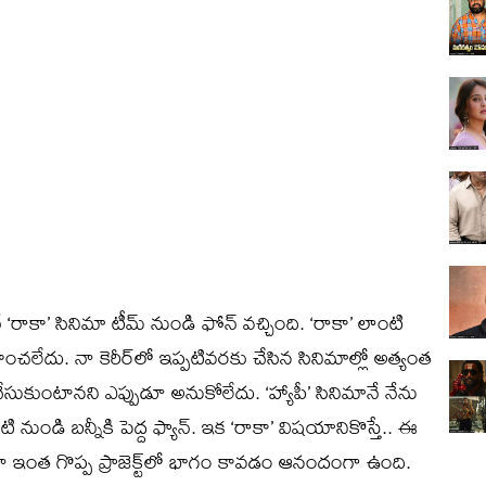
నే ‘రాకా’ సినిమా టీమ్ నుండి ఫోన్‌ వచ్చింది. ‘రాకా’ లాంటి
ించలేదు. నా కెరీర్‌లో ఇప్పటివరకు చేసిన సినిమాల్లో అత్యంత
ేర్ చేసుకుంటానని ఎప్పుడూ అనుకోలేదు. ‘హ్యాపీ’ సినిమానే నేను
ి నుండి బన్నీకి పెద్ద ఫ్యాన్. ఇక ‘రాకా’ విషయానికొస్తే.. ఈ
ినా ఇంత గొప్ప ప్రాజెక్ట్‌లో భాగం కావడం ఆనందంగా ఉంది.