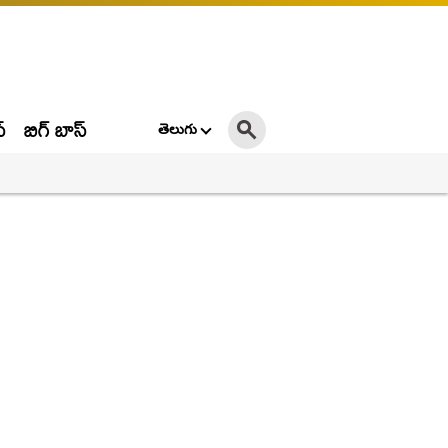
్
బిగ్ బాస్
తెలుగు