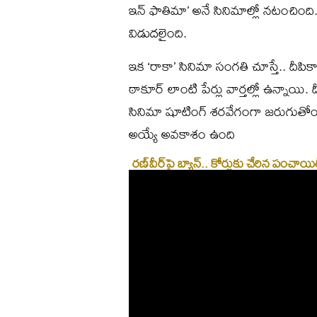
ఇన్‌ ఫాతిమా’ అనే సినిమాల్లో నటంచింద
విడుదలైంది.
ఇక ‘రాకా’ సినిమా సంగతి చూస్తే.. దీపి
ఠాకూర్‌ లాంటి పేర్లు వార్తల్లో ఉన్నాయి.
సినిమా షూటింగ్‌ శరవేగంగా జరుగుతోంది. ఆ
అయ్యే అవకాశం ఉంది
రణ్‌వీర్‌పై బ్యాన్‌.. కోర్టుకు చేరిన పం