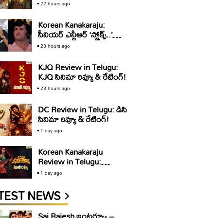
అండ్ సన్స్’ ట్రైలర్ రివ్యూ..
22 hours ago
స్యూర్ షాట్ బ్లాక్ బస్టర్
Korean Kanakaraju:
సీనియర్ ఎన్టీఆర్ ‘స్ట్రోక్స్..’
డైలాగ్ పై విమర్శలు.. ‘కొరియన్
23 hours ago
కనకరాజు’ టీమ్ క్లారిటీ ఇది
KJQ Review in Telugu:
KJQ సినిమా రివ్యూ & రేటింగ్!
23 hours ago
DC Review in Telugu: డిసి
సినిమా రివ్యూ & రేటింగ్!
1 day ago
Korean Kanakaraju
Review in Telugu:
కొరియ‌న్ క‌న‌క‌రాజు సినిమా
1 day ago
రివ్యూ & రేటింగ్!
TEST NEWS
Sai Rajesh ఇంటర్వ్యూ –