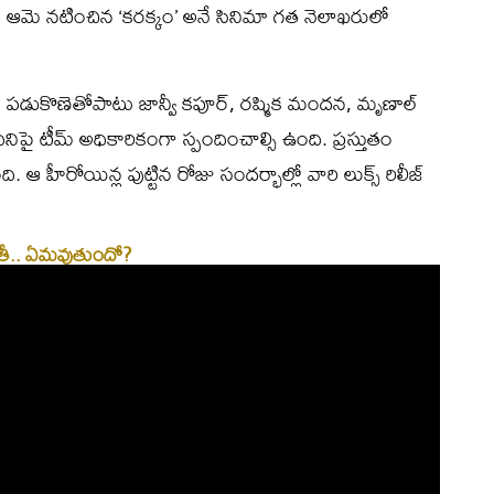
ి. ఆమె నటించిన ‘కరక్కం’ అనే సినిమా గత నెలాఖరులో
కా పడుకొణెతోపాటు జాన్వీ కపూర్‌, రష్మిక మందన, మృణాల్‌
 దీనిపై టీమ్ అధికారికంగా స్పందించాల్సి ఉంది. ప్రస్తుతం
 హీరోయిన్ల పుట్టిన రోజు సందర్భాల్లో వారి లుక్స్‌ రిలీజ్‌
చాయితీ.. ఏమవుతుందో?