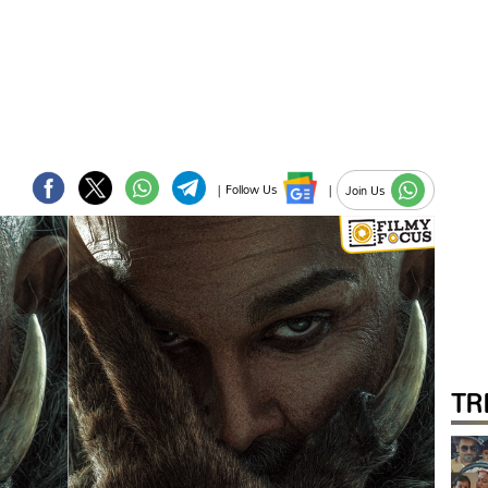
|
Follow Us
|
Join Us
TR