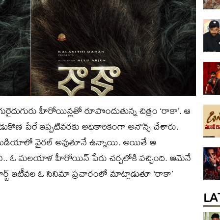
నలుగురైదుగురు హీరోయిన్లతో రూపొందుతున్న చిత్రం ‘రాకా’. ఆ
ుకొణె పేరే ఇప్పటివరకు అధికారికంగా అనౌన్స్‌ చేశారు.
ల్‌ మీడియాలో వైరల్‌ అవుతూనే ఉన్నాయి. అయితే ఆ
.. ఓ మలయాళ హీరోయిన్‌ పేరు చర్చలోకి వచ్చింది. ఆమెనే
ర్జ్‌ ఇటీవల ఓ సినిమా ప్రచారంలో మాట్లాడుతూ ‘రాకా’
LA