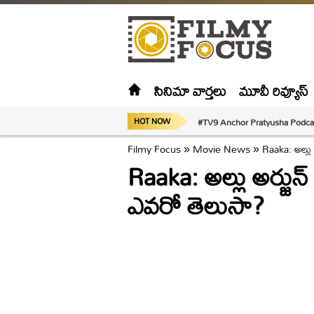
సినిమా వార్తలు
మూవీ రివ్యూస్
#TV9 Anchor Pratyusha Podca
HOT NOW
Filmy Focus
»
Movie News
»
Raaka: అల్లు
Raaka: అల్లు అర్జున
ఎవరో తెలుసా?