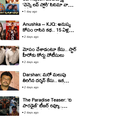
‘చెన్నై లవ్ స్టోరీ’ సినిమా వాళ్ళు
చేస్తే ఇంకా మంచి ఓపెనింగ్
1 day ago
వచ్చేది.. కానీ: సాయి రాజేష్
Anushka – KJQ: అనుష్క
కోసం రాసిన కథ.. 15 ఏళ్ల
తర్వాత సినిమాగా రిలీజ్‌..
2 days ago
మోసం చేశాడంటూ కేసు.. స్టార్‌
హీరోకు కోర్టు నోటీసులు
2 days ago
Darshan: మరో మలుపు
తిరిగిన దర్శన్‌ కేసు.. ఇక
బయటకు రావడం కష్టమేనా?
2 days ago
The Paradise Teaser: ‘ది
పారడైజ్’ టీజర్ రివ్యూ..
తగలబడే రేంజ్లో ఏమీ లేదు!
2 days ago