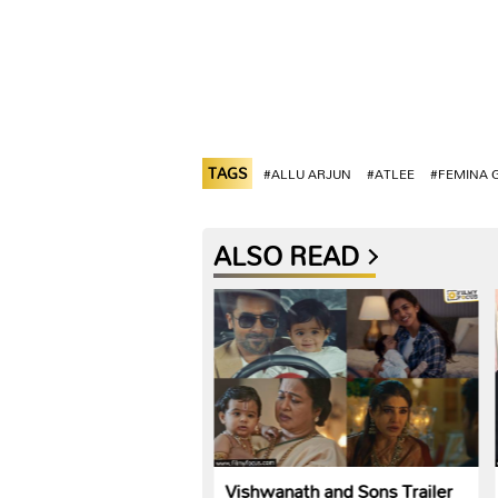
TAGS
#ALLU ARJUN
#ATLEE
#FEMINA 
ALSO READ
ej ఇంటర్వ్యూ: ‘బరి’ సినిమా
Vishwanath and Sons Trailer