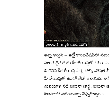
అల్లు అర్జున్‌ – అట్లీ కాంబినేషన్‌లో 
నలుగురైదుగురు హీరోయిన్లలో దీపికా పడ
మిగిలిన హీరోయిన్ల పేర్లు కొన్ని సోష
హీరోయిన్లలో ఉందో లేదో తెలియదు కానీ
మలయాళ నటి ఫెమినా జార్జ్‌. ఫెమినా జా
సినిమాలో నటించినట్లు చెప్పుకొచ్చింది.