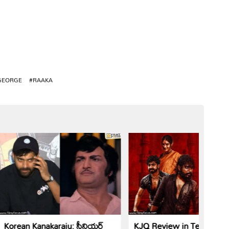
GEORGE
#RAAKA
Korean Kanakaraju: సీనియర్
KJQ Review in Telugu: K