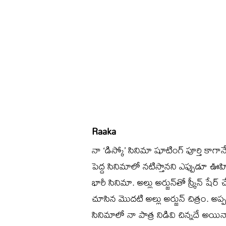
Raaka
నా ‘డిస్కో’ సినిమా షూటింగ్‌ పూర్తి కాగా
పెద్ద సినిమాలో నటిస్తానని ఎప్పుడూ ఊహ
భారీ సినిమా. అల్లు అర్జున్‌తో స్క్రీన్ ష
చూసిన మొదటి అల్లు అర్జున్ చిత్రం. అప్పట
సినిమాలో నా పాత్ర నిడివి చిన్నదే అయ