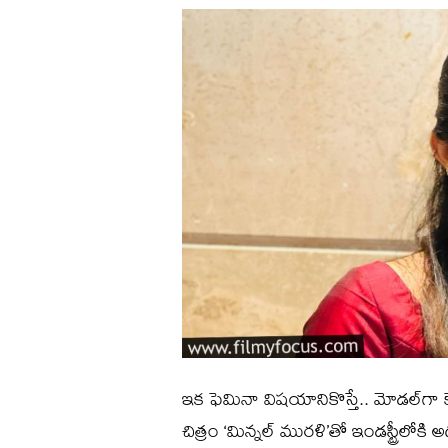
ఇక ఫెమినా విషయానికొస్తే.. మోడల్‌గా కెర
చిత్రం ‘మిన్నల్ మురళి’తో ఇండస్ట్రీలోకి అడు