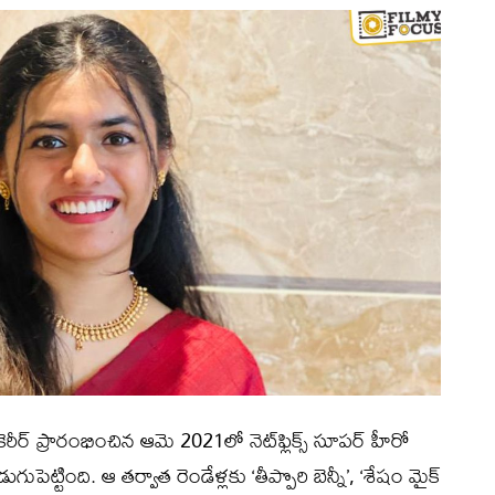
ీర్‌ ప్రారంభించిన ఆమె 2021లో నెట్‌ఫ్లిక్స్ సూపర్ హీరో
గుపెట్టింది. ఆ తర్వాత రెండేళ్లకు ‘తీప్పొరి బెన్నీ’, ‘శేషం మైక్‌