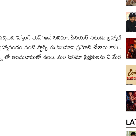
చింది ‘హ్యాంగ్ మెన్’ అనే సినిమా. సీనియర్ నటుడు బ్రహ్మాజీ
బ్రహ్మానందం వంటి స్టార్స్ ఈ సినిమాని ప్రమోట్ చేశారు కానీ..
ెక్స్ట్ లో అందుబాటులో ఉంది. మరి సినిమా ప్రేక్షకులను ఏ మేర
LA