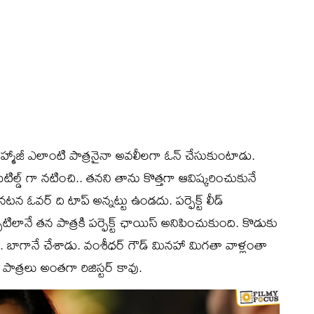
హ్మాజీ ఎలాంటి పాత్రనైనా అవలీలగా ఓన్ చేసుకుంటాడు.
ిల్డ్ గా నటించి.. తనని తాను కొత్తగా ఆవిష్కరించుకునే
న ఓవర్ ది టాప్ అన్నట్టు ఉండదు. పర్ఫెక్ట్ లీడ్
టిలానే తన పాత్రకి పర్ఫెక్ట్ ఛాయిస్ అనిపించుకుంది. కొడుకు
ాడు. బాగానే చేశాడు. వంశీధర్ గౌడ్ మినహా మిగతా వాళ్లంతా
పాత్రలు అంతగా రిజిస్టర్ కావు.