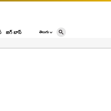
్
బిగ్ బాస్
తెలుగు