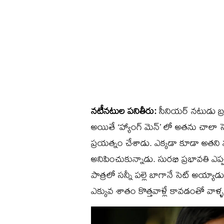
నటీనటుల పనితీరు:
సీనియర్ నటుడు బ్ర
అయితే ‘హ్యాంగ్ మెన్’ లో అతను చాలా సెట
ప్రయత్నం చేశాడు. ఎక్కడా కూడా అతని నట
అనిపించుకున్నాడు. సురభి ప్రభావతి ఎప్ప
పాత్రలో సన్నీ పల్లె బాగానే సెట్ అయ్య
ఎక్కువ శాతం కొత్తవాళ్లే కావడంతో వాళ్ళ 