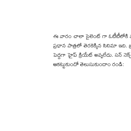
ఈ వారం చాలా సైలెంట్ గా ఓటీటీలోకి వచ్
ప్రధాన పాత్రలో తెరకెక్కిన సినిమా ఇది. 
పెద్దగా హైప్ క్రియేట్ అవ్వలేదు. సన్ న
ఆకట్టుకుందో తెలుసుకుందాం రండి: