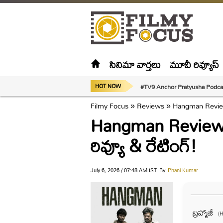
సినిమా వార్తలు
మూవీ రివ్యూస్
#TV9 Anchor Pratyusha Podca
HOT NOW
Filmy Focus
»
Reviews
»
Hangman Review i
Hangman Review in
రివ్యూ & రేటింగ్!
July 6, 2026 / 07:48 AM IST
By
Phani Kumar
బ్రహ్మాజీ
(