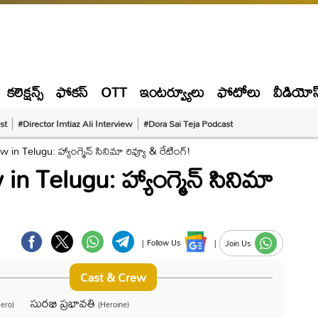
కలెక్షన్స్
ఫోకస్
OTT
ఇంటర్వ్యూలు
ఫోటోలు
వీడియోస
st
#Director Imtiaz Ali Interview
#Dora Sai Teja Podcast
n Telugu: హ్యాంగ్మెన్ సినిమా రివ్యూ & రేటింగ్!
 Telugu: హ్యాంగ్మెన్ సినిమా
|
Follow Us
|
Join Us
Cast & Crew
సురభి ప్రభావతి
Hero)
(Heroine)