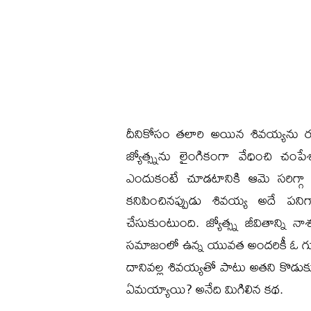
దీనికోసం తలారి అయిన శివయ్యను రంగ
జ్యోత్స్నను లైంగికంగా వేధించి చంపే
ఎందుకంటే చూడటానికి ఆమె సరిగ్గ
కనిపించినప్పుడు శివయ్య అదే పనిగా
చేసుకుంటుంది. జ్యోత్స్న జీవితాన్ని
సమాజంలో ఉన్న యువత అందరికీ ఓ గుణపాఠ
దానివల్ల శివయ్యతో పాటు అతని కొడుకు శ
ఏమయ్యాయి? అనేది మిగిలిన కథ.