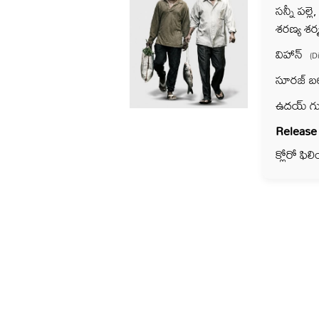
సన్నీ పల్ల
శరణ్య శ
విహాన్
(D
సూరజ్ బర
ఉదయ్ గు
Release
క్లోరో ఫి