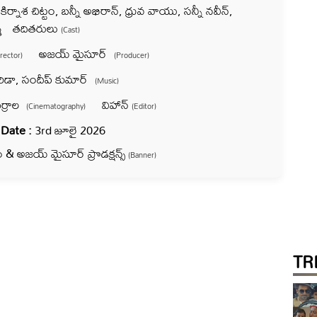
ె, కిర్నాశ చిట్టం, బన్నీ అభిరాన్, ధ్రువ వాయు, సన్నీ నవీన్,
ర్మ తదితరులు
(Cast)
అజయ్ మైసూర్
irector)
(Producer)
ిడా, సందీప్ కుమార్
(Music)
ర్రాల
విహాన్
(Cinematography)
(Editor)
 Date :
3rd జూలై 2026
లిం & అజయ్ మైసూర్ ప్రొడక్షన్స్
(Banner)
TR