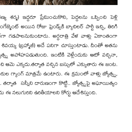
శరణ్య శర్మ) ఇద్దరూ ప్రేమించుకొని, పెద్దలను ఒప్పించి పెళ్లి
్మెంట్ అయిన రోజు ఫ్రెండ్స్‌కి బ్యాచిలర్ పార్టీ ఇచ్చి, తిరిగి
ట్‌గా గడపాలనుకుంటారు. అర్ధరాత్రి వేళ వాళ్లు ఏకాంతంగా
శివయ్య (బ్రహ్మాజీ) అదే పనిగా చూస్తుంటాడు. దీంతో అతను
యోత్స్న అపోహపడుతుంది. ఇంటికి వెళ్లేందుకు ఆటో వచ్చినా,
చి ఆమె ఎక్కదు.తర్వాత వచ్చిన బస్సులో ఎక్కుతారు ఈ జంట.
 గ్యాంగ్ మాత్రమే ఉంటారు. ఈ క్రమంలో వాళ్లు జ్యోత్స్న,
. తర్వాత సన్నీని దారుణంగా కొట్టి.. జ్యోత్స్నపై అఘాయిత్యం
ాను ఈ నలుగురిని ఉరితీయాలని కోర్టు ఆదేశిస్తుంది.