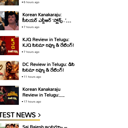
అండ్ సన్స్’ ట్రైలర్ రివ్యూ..
6 hours ago
స్యూర్ షాట్ బ్లాక్ బస్టర్
Korean Kanakaraju:
సీనియర్ ఎన్టీఆర్ ‘స్ట్రోక్స్..’
డైలాగ్ పై విమర్శలు.. ‘కొరియన్
7 hours ago
కనకరాజు’ టీమ్ క్లారిటీ ఇది
KJQ Review in Telugu:
KJQ సినిమా రివ్యూ & రేటింగ్!
7 hours ago
DC Review in Telugu: డిసి
సినిమా రివ్యూ & రేటింగ్!
11 hours ago
Korean Kanakaraju
Review in Telugu:
కొరియ‌న్ క‌న‌క‌రాజు సినిమా
17 hours ago
రివ్యూ & రేటింగ్!
TEST NEWS
Sai Rajesh ఇంటర్వ్యూ –