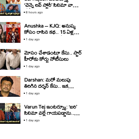
‘చెన్నై లవ్ స్టోరీ’ సినిమా వాళ్ళు
చేస్తే ఇంకా మంచి ఓపెనింగ్
8 hours ago
వచ్చేది.. కానీ: సాయి రాజేష్
Anushka – KJQ: అనుష్క
కోసం రాసిన కథ.. 15 ఏళ్ల
తర్వాత సినిమాగా రిలీజ్‌..
1 day ago
మోసం చేశాడంటూ కేసు.. స్టార్‌
హీరోకు కోర్టు నోటీసులు
1 day ago
Darshan: మరో మలుపు
తిరిగిన దర్శన్‌ కేసు.. ఇక
బయటకు రావడం కష్టమేనా?
1 day ago
Varun Tej ఇంటర్వ్యూ: ‘బరి’
సినిమా వల్లే గాయపడ్డాను..
వరుణ్ తేజ్ ఆసక్తికర వ్యాఖ్యలు!
1 day ago