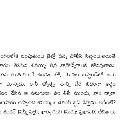
ంలోకి దింపుతుంది జైల్లో ఉన్న పోలీస్ సిబ్బంది.అయితే
శారని తెలిసిన శివయ్య తీవ్ర భావోద్వేగానికి లోనవుతాడు.
ా తన కూతురిలాగే ఉండటంతో, మొదట బస్టాండ్‌లో ఆమె
 చూస్తాడు. కానీ జ్యోత్స్న దాన్ని వేరే విధంగా అర్థం
 నాశనం చేసిన ఆ నలుగురిని ఉరి తీసే ముందు, వారి ద్వారా
ం చెప్పాలని శివయ్య ఓ డేరింగ్ స్టెప్ వేస్తాడు. అదేంటి?
ంకర్ (సన్నీ పల్లె), భార్య గంగ (సురభి ప్రభావతి) జీవితాలు