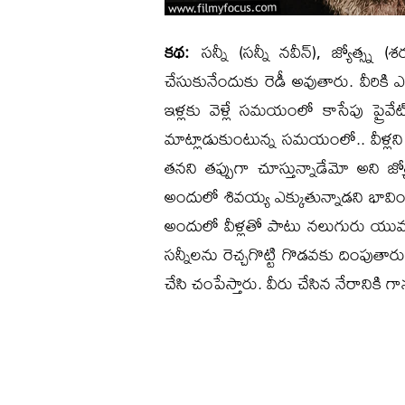
కథ:
సన్నీ (సన్నీ నవీన్), జ్యోత్స్న (
చేసుకునేందుకు రెడీ అవుతారు. వీరికి ఎంగేజ
ఇళ్లకు వెళ్లే సమయంలో కాసేపు ప్రైవే
మాట్లాడుకుంటున్న సమయంలో.. వీళ్లని 
తనని తప్పుగా చూస్తున్నాడేమో అని జ్
అందులో శివయ్య ఎక్కుతున్నాడని భావిం
అందులో వీళ్లతో పాటు నలుగురు యువకుల
సన్నీలను రెచ్చగొట్టి గొడవకు దింపుతారు
చేసి చంపేస్తారు. వీరు చేసిన నేరానికి గ