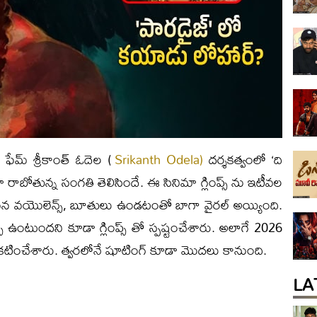
ేమ్ శ్రీకాంత్ ఓదెల (
Srikanth Odela)
దర్శకత్వంలో ‘ది
రాబోతున్న సంగతి తెలిసిందే. ఈ సినిమా గ్లింప్స్ ను ఇటీవల
 వయొలెన్స్, బూతులు ఉండటంతో బాగా వైరల్ అయ్యింది.
్స్ ఉంటుందని కూడా గ్లింప్స్ తో స్పష్టంచేశారు. అలాగే 2026
్రకటించేశారు. త్వరలోనే షూటింగ్ కూడా మొదలు కానుంది.
LA