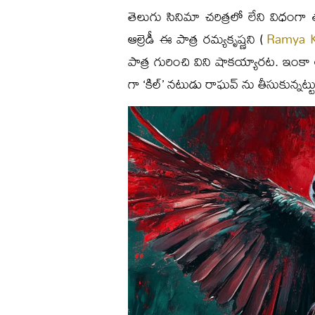
తెలుగు సినిమా చరిత్రలో లేని విధంగా త
ఆల్రెడీ ఈ పాత్ర రమ్యకృష్ణని (
Ramya K
పాత్ర గురించి విని షాకయ్యారట. ఇంకా 
గా ‘కిల్’ నటుడు రాఘ‌వ్ ను తీసుకున్నట్