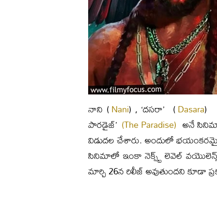
నాని (
Nani
) , ‘దసరా’ (
Dasara
) ఫ
పారడైజ్’
(The Paradise)
అనే సినిమా 
విడుదల చేశారు. అందులో భయంకరమైన
సినిమాలో ఇంకా నెక్స్ట్ లెవెల్ వయొలెన
మార్చి 26న రిలీజ్ అవుతుందని కూడా ప