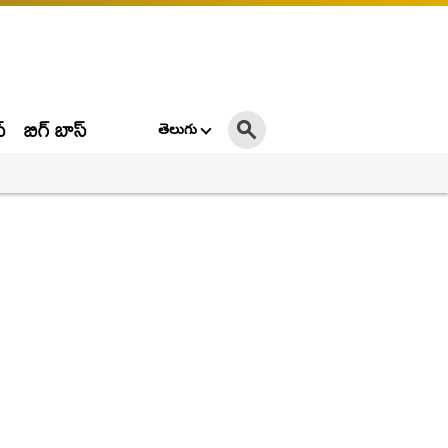
్
బిగ్ బాస్
తెలుగు