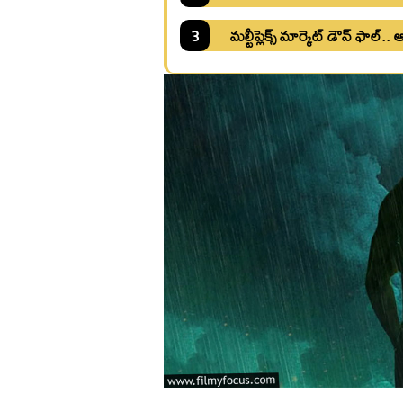
3
మల్టీప్లెక్స్ మార్కెట్ డౌన్ ఫాల్.