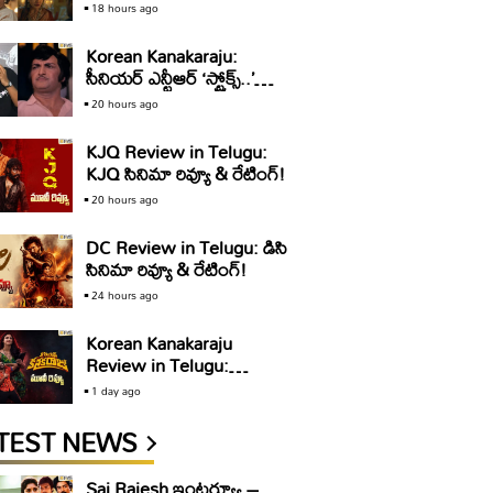
అండ్ సన్స్’ ట్రైలర్ రివ్యూ..
18 hours ago
స్యూర్ షాట్ బ్లాక్ బస్టర్
Korean Kanakaraju:
సీనియర్ ఎన్టీఆర్ ‘స్ట్రోక్స్..’
డైలాగ్ పై విమర్శలు.. ‘కొరియన్
20 hours ago
కనకరాజు’ టీమ్ క్లారిటీ ఇది
KJQ Review in Telugu:
KJQ సినిమా రివ్యూ & రేటింగ్!
20 hours ago
DC Review in Telugu: డిసి
సినిమా రివ్యూ & రేటింగ్!
24 hours ago
Korean Kanakaraju
Review in Telugu:
కొరియ‌న్ క‌న‌క‌రాజు సినిమా
1 day ago
రివ్యూ & రేటింగ్!
TEST NEWS
Sai Rajesh ఇంటర్వ్యూ –