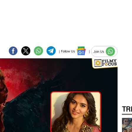
|
Follow Us
|
Join Us
TR