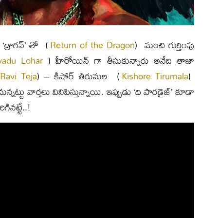
‘డ్రాగన్’ తో (
Return of the Dragon
) మంచి గుర్తింపు
yadu Lohar
) హీరోయిన్ గా తీసుకున్నారు అనేది తాజా
Ravi Teja
) – కిషోర్ తిరుమల (
Kishore Tirumala
)
ట్టు వార్తలు వినిపిస్తున్నాయి. ఇప్పుడు ‘ది పారడైజ్’ కూడా
ినట్టే..!