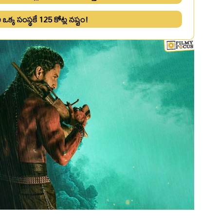
. ఆ ఒక్క సంస్థకే 125 కోట్ల నష్టం!