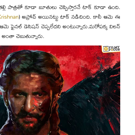
ల్లి పాత్రతో కూడా బూతులు చెప్పిస్తారనే టాక్ కూడా ఉంది.
rishnan
) అప్రోచ్ అయినట్టు టాక్ నడిచింది. కానీ ఆమె ఈ
ఆమె ఫైనల్ డెసిషన్ చెప్పలేదని అంటున్నారు.మరోపక్క విలన్
టు అంతా చెబుతున్నారు.