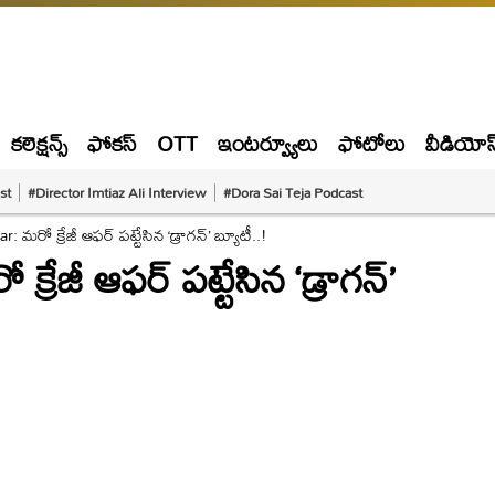
కలెక్షన్స్
ఫోకస్
OTT
ఇంటర్వ్యూలు
ఫోటోలు
వీడియోస
st
#Director Imtiaz Ali Interview
#Dora Sai Teja Podcast
 మరో క్రేజీ ఆఫర్ పట్టేసిన ‘డ్రాగన్’ బ్యూటీ..!
రేజీ ఆఫర్ పట్టేసిన ‘డ్రాగన్’