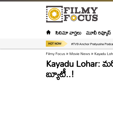
సినిమా వార్తలు
మూవీ రివ్యూస్
#TV9 Anchor Pratyusha Podca
HOT NOW
Filmy Focus
»
Movie News
»
Kayadu Lohar:
Kayadu Lohar: మరో క్
బ్యూటీ..!