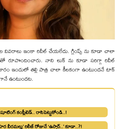
ివరాలు ఇంకా రివీల్ చేయలేదు. గ్లింప్స్ ను కూడా చాలా
 తో రూపొందించారు. నాని లుక్ ను కూడా సరిగ్గా రివీల్
రకారం ఇందులో తల్లి పాత్ర చాలా కీలకంగా ఉంటుందనే టాక్
డ్ గానే ఉంటుందట.
ూటింగ్ కంప్లీటెడ్.. రాసిపెట్టుకోండి..!
వీరమల్లు’ రిలీజ్ రోజునే ‘ఉస్తాద్..’ కూడా..?!