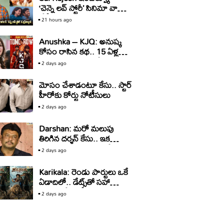
‘చెన్నై లవ్ స్టోరీ’ సినిమా వాళ్ళు
చేస్తే ఇంకా మంచి ఓపెనింగ్
21 hours ago
వచ్చేది.. కానీ: సాయి రాజేష్
Anushka – KJQ: అనుష్క
కోసం రాసిన కథ.. 15 ఏళ్ల
తర్వాత సినిమాగా రిలీజ్‌..
2 days ago
మోసం చేశాడంటూ కేసు.. స్టార్‌
హీరోకు కోర్టు నోటీసులు
2 days ago
Darshan: మరో మలుపు
తిరిగిన దర్శన్‌ కేసు.. ఇక
బయటకు రావడం కష్టమేనా?
2 days ago
Karikala: రెండు పార్టులు ఒకే
ఏడాదిలో.. డేట్స్‌తో సహా
అనౌన్స్‌ చేసిన హీరో
2 days ago