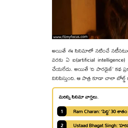
అయితే ఈ సినిమాలో నటించే నటీనటుల వ
వరకు ఏ ఐ(artificial intelligence)
చేయలేదు. అయితే ‘ది పారడైజ్’ కథ ప్
వినిపిస్తుంది. ఆ పాత్ర కూడా చాలా బోల్
మరిన్ని సినిమా వార్తలు.
1
Ram Charan: ‘పెద్ది’ 30 శాతం ష
2
Ustaad Bhagat Singh: ‘హరిహర 