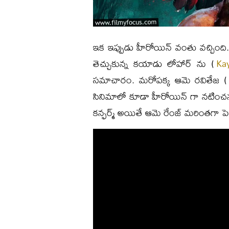
ఇక ఇప్పుడు హీరోయిన్ వంతు వచ్చింది. 
తెచ్చుకున్న కయాడు లోహార్ ను (
Ka
సమాచారం. మరోపక్క ఆమె రవితేజ (
సినిమాలో కూడా హీరోయిన్ గా నటించనున్న
కన్ఫర్మ్ అయితే ఆమె రేంజ్ మరింతగా పెరిగ