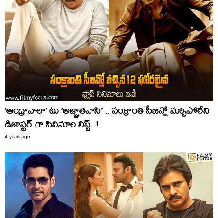
‘ఆంధ్రావాలా’ టు ‘అజ్ఞాతవాసి’ .. సంక్రాంతి సీజన్లో మర్చిపోలేని
డిజాస్టర్ గా సినిమాల లిస్ట్..!
4 years ago