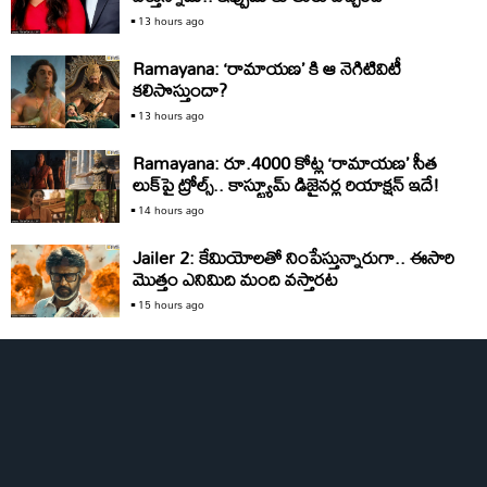
13 hours ago
Ramayana: ‘రామాయ‌ణ’ కి ఆ నెగిటివిటీ
కలిసొస్తుందా?
13 hours ago
Ramayana: రూ.4000 కోట్ల ‘రామాయణ’ సీత
లుక్‌పై ట్రోల్స్‌.. కాస్ట్యూమ్‌ డిజైనర్ల రియాక్షన్‌ ఇదే!
14 hours ago
Jailer 2: కేమియోలతో నింపేస్తున్నారుగా.. ఈసారి
మొత్తం ఎనిమిది మంది వస్తారట
15 hours ago