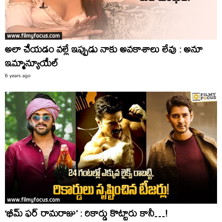
అలా చేయడం వల్లే ఇప్పుడు నాకు అవకాశాలు లేవు : అనూ
ఇమ్మాన్యూయేల్
6 years ago
‘భీమ్ ఫర్ రామరాజు’ : రికార్డు కొట్టారు కానీ…!