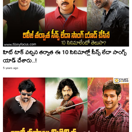
హిట్ టాక్ వచ్చిన తర్వాత ఈ 10 సినిమాల్లో సీన్స్ లేదా సాంగ్స్
యాడ్ చేశారు..!
5 years ago