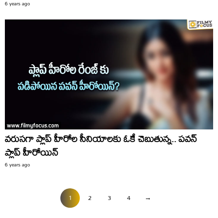
6 years ago
వరుసగా ప్లాప్ హీరోల సీనియాలకు ఓకే చెబుతున్న.. పవన్
ప్లాప్ హీరోయిన్
6 years ago
1
2
3
4
→