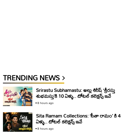
TRENDING NEWS
Srirastu Subhamastu: అల్లు శిరీష్ ‘శ్రీరస్తు
శుభమస్తు’కి 10 ఏళ్ళు.. టోటల్ కలెక్షన్స్ ఇవే
8 hours ago
Sita Ramam Collections: ‘సీతా రామం’ కి 4
ఏళ్ళు.. టోటల్ కలెక్షన్స్ ఇవే
8 hours ago