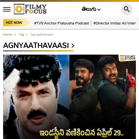
తెలుగు
#TV9 Anchor Pratyusha Podcast
#Director Imtiaz Ali Interv
HOT NOW
Home
»
Tag
»
Agnyaathavaasi
AGNYAATHAVAASI