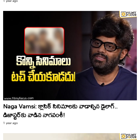
1 year ago
Naga Vamsi: క్లాసిక్‌ సినిమాలకు వాడాల్సిన డైలాగ్‌..
డిజాస్టర్‌కు వాడిన నాగవంశీ!
1 year ago