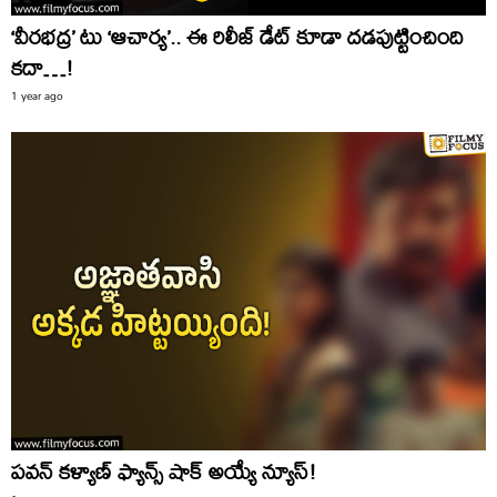
‘వీరభద్ర’ టు ‘ఆచార్య’.. ఈ రిలీజ్ డేట్ కూడా దడపుట్టించింది
కదా…!
1 year ago
పవన్ కళ్యాణ్ ఫ్యాన్స్ షాక్ అయ్యే న్యూస్!