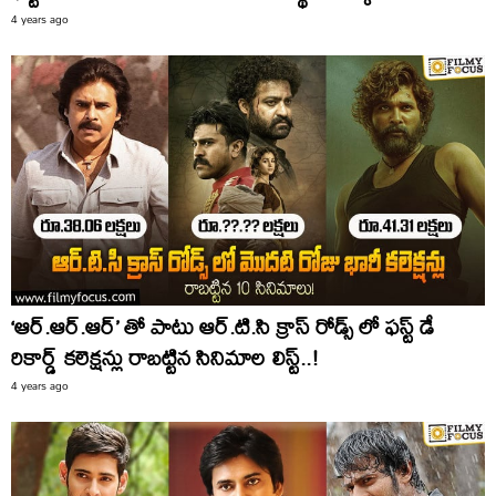
4 years ago
‘ఆర్.ఆర్.ఆర్’ తో పాటు ఆర్.టి.సి క్రాస్ రోడ్స్ లో ఫస్ట్ డే
రికార్డ్ కలెక్షన్లు రాబట్టిన సినిమాల లిస్ట్..!
4 years ago