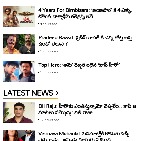
4 Years For Bimbisara: ‘బింబిసార’ కి 4 ఏళ్ళు..
టోటల్ బాక్సాఫీస్ కలెక్షన్స్ ఇవే
9 hours ago
Pradeep Rawat: ప్రదీప్ రావత్ కి ఎన్ని కోట్ల ఆస్తి
ఉందో తెలుసా?
10 hours ago
Top Hero: ‘ఆమె’ దెబ్బకి బలైన ‘టాప్ హీరో’
13 hours ago
LATEST NEWS
Dil Raju: హీరోకు ఎంతిస్తున్నామో చెప్పలేం.. కానీ ఆ
మాటలు నమ్మొద్దు: దిల్‌ రాజు
12 hours ago
Vismaya Mohanlal: సినిమాల్లోకి కొడుకు వచ్చీ
వెళ్తున్నాడు.. ఇప్పుడు కూతురు వచ్చింది