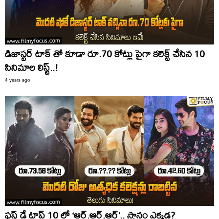
డిజాస్టర్ టాక్ తో కూడా రూ.70 కోట్లు పైగా కలెక్ట్ చేసిన 10
సినిమాల లిస్ట్..!
4 years ago
ఫస్ట్ డే టాప్ 10 లో ‘ఆర్.ఆర్.ఆర్’.. స్థానం ఎక్కడ?