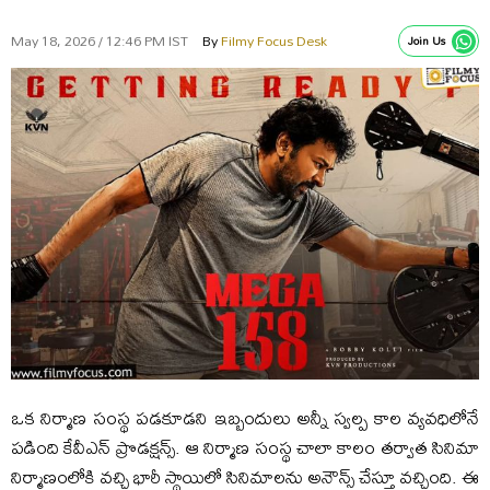
May 18, 2026 / 12:46 PM IST
By
Filmy Focus Desk
Join Us
ఒక నిర్మాణ సంస్థ పడకూడని ఇబ్బందులు అన్నీ స్వల్ప కాల వ్యవధిలోనే
పడింది కేవీఎన్‌ ప్రొడక్షన్స్‌. ఆ నిర్మాణ సంస్థ చాలా కాలం తర్వాత సినిమా
నిర్మాణంలోకి వచ్చి భారీ స్థాయిలో సినిమాలను అనౌన్స్‌ చేస్తూ వచ్చింది. ఈ