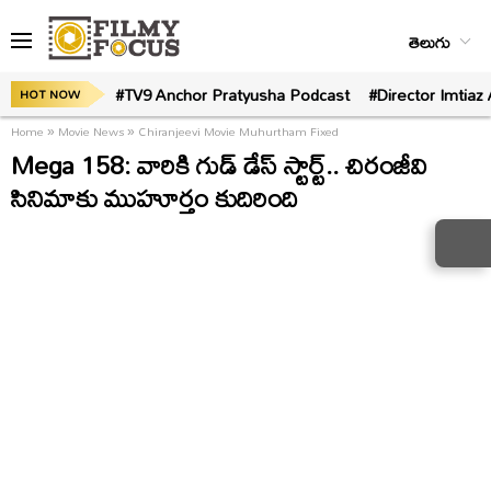
తెలుగు
#TV9 Anchor Pratyusha Podcast
#Director Imtiaz 
HOT NOW
Home
»
Movie News
»
Chiranjeevi Movie Muhurtham Fixed
Mega 158: వారికి గుడ్‌ డేస్‌ స్టార్ట్‌.. చిరంజీవి
సినిమాకు ముహూర్తం కుదిరింది