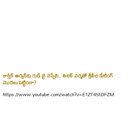
కార్తీక్ ఆర్యన్‌కు గుడ్ బై చెప్పేసి.. తిలక్ వర్మతో శ్రీలీల డేటింగ్
మొదలుపెట్టిందా?
https://www.youtube.com/watch?v=E1ZT4StDFZM