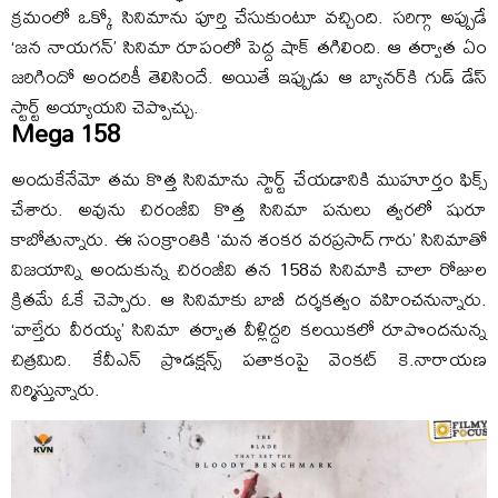
క్రమంలో ఒక్కో సినిమాను పూర్తి చేసుకుంటూ వచ్చింది. సరిగ్గా అప్పుడే
‘జన నాయగన్‌’ సినిమా రూపంలో పెద్ద షాక్‌ తగిలింది. ఆ తర్వాత ఏం
జరిగిందో అందరికీ తెలిసిందే. అయితే ఇప్పుడు ఆ బ్యానర్‌కి గుడ్‌ డేస్‌
స్టార్ట్‌ అయ్యాయని చెప్పొచ్చు.
Mega 158
అందుకేనేమో తమ కొత్త సినిమాను స్టార్ట్‌ చేయడానికి ముహూర్తం ఫిక్స్‌
చేశారు. అవును చిరంజీవి కొత్త సినిమా పనులు త్వరలో షురూ
కాబోతున్నారు. ఈ సంక్రాంతికి ‘మన శంకర వరప్రసాద్‌ గారు’ సినిమాతో
విజయాన్ని అందుకున్న చిరంజీవి తన 158వ సినిమాకి చాలా రోజుల
క్రితమే ఓకే చెప్పారు. ఆ సినిమాకు బాబీ దర్శకత్వం వహించనున్నారు.
‘వాల్తేరు వీరయ్య’ సినిమా తర్వాత వీళ్లిద్దరి కలయికలో రూపొందనున్న
చిత్రమిది. కేవీఎన్‌ ప్రొడక్షన్స్‌ పతాకంపై వెంకట్‌ కె.నారాయణ
నిర్మిస్తున్నారు.