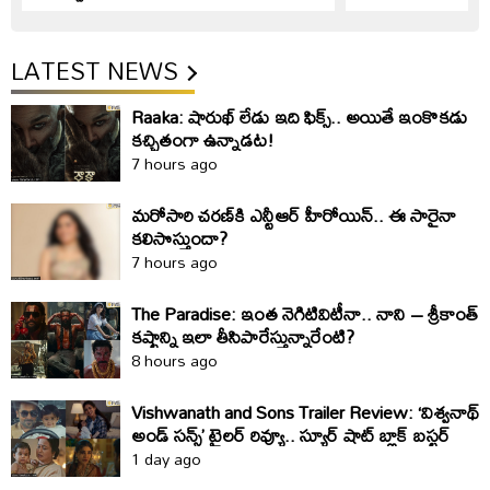
LATEST NEWS
Raaka: షారుఖ్‌ లేడు ఇది ఫిక్స్‌.. అయితే ఇంకొకడు
కచ్చితంగా ఉన్నాడట!
7 hours ago
మరోసారి చరణ్‌కి ఎన్టీఆర్‌ హీరోయిన్‌.. ఈ సారైనా
కలిసొస్తుందా?
7 hours ago
The Paradise: ఇంత నెగిటివిటీనా.. నాని – శ్రీకాంత్‌
కష్టాన్ని ఇలా తీసిపారేస్తున్నారేంటి?
8 hours ago
Vishwanath and Sons Trailer Review: ‘విశ్వనాథ్
అండ్ సన్స్’ ట్రైలర్ రివ్యూ.. స్యూర్ షాట్ బ్లాక్ బస్టర్
1 day ago