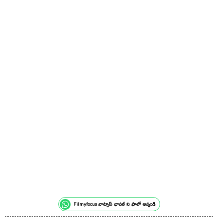
Filmyfocus వాట్సాప్ ఛానల్ ని ఫాలో అవ్వండి