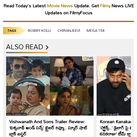
Read Today's Latest
Movie News
Update. Get
Filmy
News LIVE
Updates on FilmyFocus
BOBBY KOLLI
CHIRANJEEVI
MEGA 158
TAGS
ALSO READ
Vishwanath And Sons Trailer Review:
Korean Kanakaraju: 
‘విశ్వనాథ్ అండ్ సన్స్’ ట్రైలర్ రివ్యూ.. స్యూర్ షాట్
‘స్ట్రోక్స్..’ డైలాగ్ పై 
బ్లాక్ బస్టర్
కనకరాజు’ టీమ్ క్లారిట