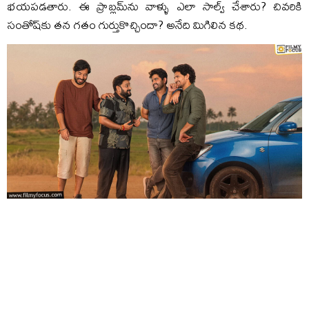
భయపడతారు. ఈ ప్రాబ్లమ్‌ను వాళ్ళు ఎలా సాల్వ్ చేశారు? చివరికి
సంతోష్‌కు తన గతం గుర్తుకొచ్చిందా? అనేది మిగిలిన కథ.