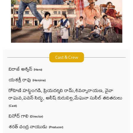
Cast & Crew
విరాజ్ అశ్విన్
(Hero)
యశశ్రీ రావు
(Heroine)
రోహిణి హట్టంగడి, ప్రియదర్శిని రామ్,శివన్నారాయణ, వైవా
రాఘవ,పవన్ సిద్ధు, అనీష్ కురువిల్ల,మేఘనా సునీల్ తదితరులు
(Cast)
వినోద్ గాలి
(Director)
శరత్ చంద్ర నాయుడు
(Producer)