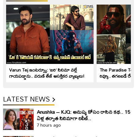
Varun Tej ఇంటర్వ్యూ: ‘బరి’ సినిమా వల్లే
The Paradise Teaser
గాయపడ్డాను.. వరుణ్ తేజ్ ఆసక్తికర వ్యాఖ్యలు!
రివ్యూ.. తగలబడే రేంజ్
LATEST NEWS
Anushka – KJQ: అనుష్క కోసం రాసిన కథ.. 15
ఏళ్ల తర్వాత సినిమాగా రిలీజ్‌..
7 hours ago