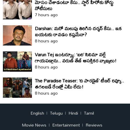
మోసం చేశాడంటూ కేసు.. స్టార్‌ హీరోకు కోర్టు
నోటీసులు
7 hours ago
Darshan: మరో మలుపు తిరిగిన దర్శన్‌ కేసు.. ఇక
బయటకు రావడం కష్టమేనా?
8 hours ago
Varun Tej ఇంటర్వ్యూ: ‘బరి’ సినిమా వల్లే
గాయపడ్డాను.. వరుణ్ తేజ్ ఆసక్తికర వ్యాఖ్యలు!
8 hours ago
The Paradise Teaser: ‘ది పారడైజ్’ టీజర్ రివ్యూ..
తగలబడే రేంజ్లో ఏమీ లేదు!
8 hours ago
English
Telugu
Hindi
Tamil
Movie News
Entertainment
Reviews