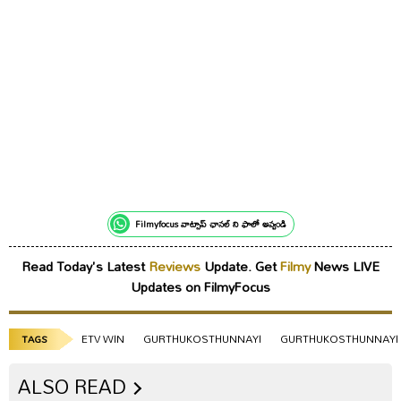
Filmyfocus వాట్సాప్ ఛానల్ ని ఫాలో అవ్వండి
Read Today's Latest
Reviews
Update. Get
Filmy
News LIVE
Updates on FilmyFocus
ETV WIN
GURTHUKOSTHUNNAYI
GURTHUKOSTHUNNAYI 
TAGS
ALSO READ