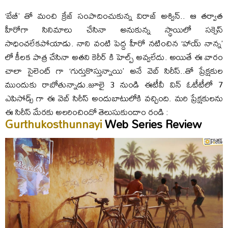
‘బేబీ’ తో మంచి క్రేజ్ సంపాదించుకున్న విరాజ్ అశ్విన్.. ఆ తర్వాత
హీరోగా సినిమాలు చేసినా అనుకున్న స్థాయిలో సక్సెస్
సాధించలేకపోయాడు. నాని వంటి పెద్ద హీరో నటించిన ‘హాయ్ నాన్న’
లో కీలక పాత్ర చేసినా అతని కెరీర్ కి హెల్ప్ అవ్వలేదు. అయితే ఈ వారం
చాలా సైలెంట్ గా ‘గుర్తుకొస్తున్నాయి’ అనే వెబ్ సిరీస్..తో ప్రేక్షకుల
ముందుకు రాబోతున్నాడు.జూలై 3 నుండి ఈటీవీ విన్ ఓటీటీలో 7
ఎపిసోడ్స్ గా ఈ వెబ్ సిరీస్ అందుబాటులోకి వచ్చింది. మరి ప్రేక్షకులను
ఈ సిరీస్ మేరకు అలరించిందో తెలుసుకుందాం రండి :
Gurthukosthunnayi
Web Series Review