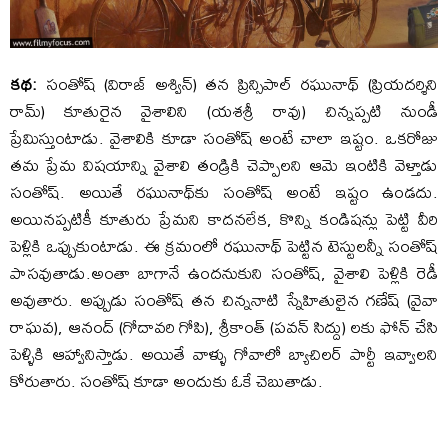
కథ:
సంతోష్ (విరాజ్ అశ్విన్) తన ప్రిన్సిపాల్ రఘునాథ్ (ప్రియదర్శిని
రామ్) కూతురైన వైశాలిని (యశశ్రీ రావు) చిన్నప్పటి నుండీ
ప్రేమిస్తుంటాడు. వైశాలికి కూడా సంతోష్ అంటే చాలా ఇష్టం. ఒకరోజు
తమ ప్రేమ విషయాన్ని వైశాలి తండ్రికి చెప్పాలని ఆమె ఇంటికి వెళ్తాడు
సంతోష్. అయితే రఘునాథ్‌కు సంతోష్ అంటే ఇష్టం ఉండదు.
అయినప్పటికీ కూతురు ప్రేమని కాదనలేక, కొన్ని కండిషన్లు పెట్టి వీరి
పెళ్లికి ఒప్పుకుంటాడు. ఈ క్రమంలో రఘునాథ్ పెట్టిన టెస్టులన్నీ సంతోష్
పాసవుతాడు.అంతా బాగానే ఉందనుకుని సంతోష్, వైశాలి పెళ్లికి రెడీ
అవుతారు. అప్పుడు సంతోష్ తన చిన్ననాటి స్నేహితులైన గణేష్ (వైవా
రాఘవ), ఆనంద్ (గోదావరి గోపి), శ్రీకాంత్ (పవన్ సిద్దు) లకు ఫోన్ చేసి
పెళ్ళికి ఆహ్వానిస్తాడు. అయితే వాళ్ళు గోవాలో బ్యాచిలర్ పార్టీ ఇవ్వాలని
కోరుతారు. సంతోష్ కూడా అందుకు ఓకే చెబుతాడు.