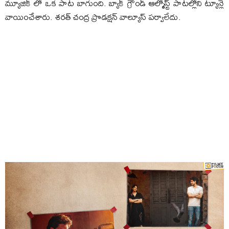
మ్యూజిక్ లో ఒక పాట బాగుంది. బ్యాక్ గ్రౌండ్ ఆల్మోస్ట్ పాటల్లోని ట్యూన్లె
వాయించేశారు. శరత్ చంద్ర ప్రొడక్షన్ వాల్యూస్ పర్వాలేదు.