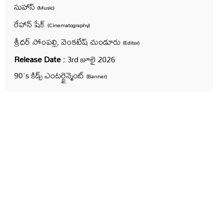
సుహాస్
(Music)
రేహాన్ షేక్
(Cinematography)
శ్రీధర్ సోంపల్లి, వెంకటేష్ చుండూరు
(Editor)
Release Date :
3rd జూలై 2026
90's కిడ్స్ ఎంటర్టైన్మెంట్
(Banner)