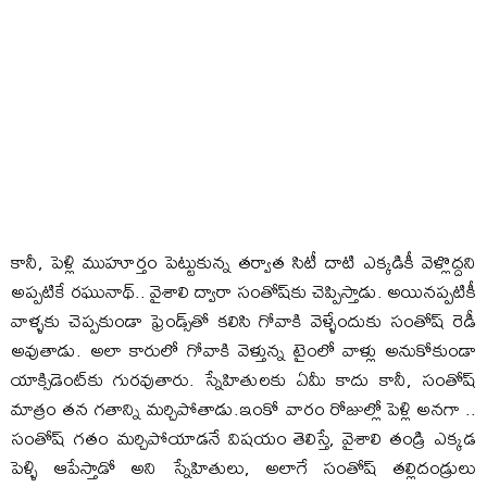
​కానీ, పెళ్లి ముహూర్తం పెట్టుకున్న తర్వాత సిటీ దాటి ఎక్కడికీ వెళ్లొద్దని
అప్పటికే రఘునాథ్.. వైశాలి ద్వారా సంతోష్‌కు చెప్పిస్తాడు. అయినప్పటికీ
వాళ్ళకు చెప్పకుండా ఫ్రెండ్స్‌తో కలిసి గోవాకి వెళ్ళేందుకు సంతోష్ రెడీ
అవుతాడు. అలా కారులో గోవాకి వెళ్తున్న టైంలో వాళ్లు అనుకోకుండా
యాక్సిడెంట్‌కు గురవుతారు. స్నేహితులకు ఏమీ కాదు కానీ, సంతోష్
మాత్రం తన గతాన్ని మర్చిపోతాడు.ఇంకో వారం రోజుల్లో పెళ్లి అనగా ..
సంతోష్ గతం మర్చిపోయాడనే విషయం తెలిస్తే, వైశాలి తండ్రి ఎక్కడ
పెళ్ళి ఆపేస్తాడో అని స్నేహితులు, అలాగే సంతోష్ తల్లిదండ్రులు