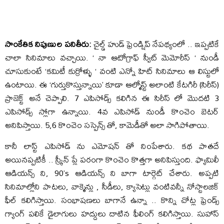
సాంకేతిక నిపుణుల పనితీరు:
చైల్డ్ హుడ్ ఫ్రెండ్షిప్ నేపథ్యంలో .. ఇప్పటికే
చాలా సినిమాలు వచ్చాయి. ‘ నా ఆటోగ్రాఫ్ స్వీట్ మెమోరీస్ ‘ నుండీ
చూసుకుంటే ‘కమిటీ కుర్రోళ్ళు ‘ వంటి ఎన్నో హిట్ సినిమాలు ఆ లిస్టులో
ఉంటాయి. ఈ ‘గుర్తుకొస్తున్నాయి’ కూడా ఆల్మోస్ట్ అలాంటి కేటగిరీ (సిరీస్)
ప్రాజెక్ట్ అనే చెప్పాలి. 7 ఎపిసోడ్స్ కలిగిన ఈ సిరీస్ లో మొదటి 3
ఎపిసోడ్స్ స్లోగా ఉన్నాయి. 4వ ఎపిసోడ్ నుండీ కొంచెం బెటర్
అనిపిస్తాయి. 5,6 కొంచెం సస్పెన్స్ తో, కామెడీతో అలా సాగిపోతాయి.
కానీ లాస్ట్ ఎపిసోడ్ ను ఎమోషన్ తో నింపేశారు. కథ పాతదే
అయినప్పటికీ .. స్క్రీన్ ప్లే పరంగా కొంచెం కొత్తగా అనిపిస్తుంది. ఫ్యామిలీ
ఆడియన్స్‌ ని, 90’s ఆడియన్స్ ని బాగా టార్గెట్ చేశారు. అప్పటి
సినిమాల్లోని పాటలు, వాక్మెన్లు , సీడీలు, క్యాసెట్లు వంటివన్నీ నోస్టాలజిక్
ఫీల్ కలిగిస్తాయి. సంభాషణలు బాగానే ఉన్నా .. కొన్ని చోట్ల ఫ్రెండ్స్
గ్యాంగ్ పలికే డైలాగులు హద్దులు దాటిన ఫీలింగ్ కలిగిస్తాయి. సుహాస్