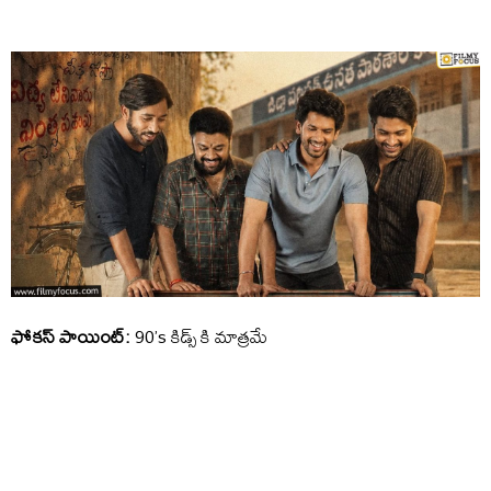
ఫోకస్ పాయింట్:
90’s కిడ్స్ కి మాత్రమే