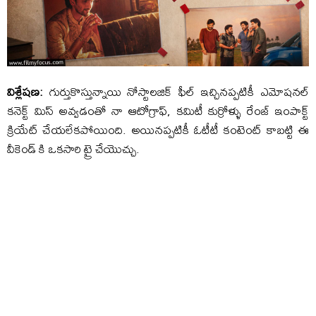
విశ్లేషణ:
గుర్తుకొస్తున్నాయి నోస్టాలజిక్ ఫీల్ ఇచ్చినప్పటికీ ఎమోషనల్
కనెక్ట్ మిస్ అవ్వడంతో నా ఆటోగ్రాఫ్, కమిటీ కుర్రోళ్ళు రేంజ్ ఇంపాక్ట్
క్రియేట్ చేయలేకపోయింది. అయినప్పటికీ ఓటీటీ కంటెంట్ కాబట్టి ఈ
వీకెండ్ కి ఒకసారి ట్రై చేయొచ్చు.