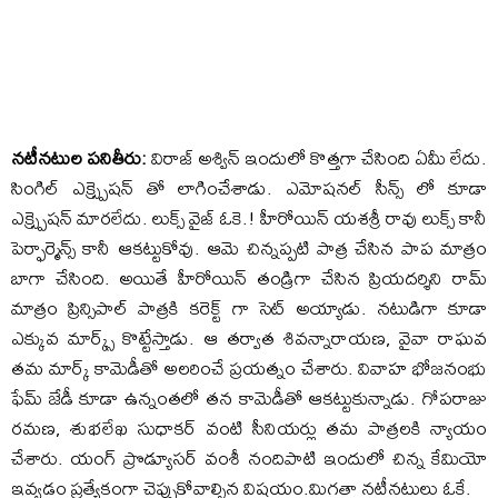
నటీనటుల పనితీరు:
విరాజ్ అశ్విన్ ఇందులో కొత్తగా చేసింది ఏమీ లేదు.
సింగిల్ ఎక్స్ప్రెషన్ తో లాగించేశాడు. ఎమోషనల్ సీన్స్ లో కూడా
ఎక్స్ప్రెషన్ మారలేదు. లుక్స్ వైజ్ ఓకె.! హీరోయిన్ యశశ్రీ రావు లుక్స్ కానీ
పెర్ఫార్మెన్స్ కానీ ఆకట్టుకోవు. ఆమె చిన్నప్పటి పాత్ర చేసిన పాప మాత్రం
బాగా చేసింది. అయితే హీరోయిన్ తండ్రిగా చేసిన ప్రియదర్శిని రామ్
మాత్రం ప్రిన్సిపాల్ పాత్రకి కరెక్ట్ గా సెట్ అయ్యాడు. నటుడిగా కూడా
ఎక్కువ మార్క్స్ కొట్టేస్తాడు. ఆ తర్వాత శివన్నారాయణ, వైవా రాఘవ
తమ మార్క్ కామెడీతో అలరించే ప్రయత్నం చేశారు. వివాహ భోజనంభు
ఫేమ్ జేడీ కూడా ఉన్నంతలో తన కామెడీతో ఆకట్టుకున్నాడు. గోపరాజు
రమణ, శుభలేఖ సుధాకర్ వంటి సీనియర్లు తమ పాత్రలకి న్యాయం
చేశారు. యంగ్ ప్రొడ్యూసర్ వంశీ నందిపాటి ఇందులో చిన్న కేమియో
ఇవ్వడం ప్రత్యేకంగా చెప్పుకోవాల్సిన విషయం.మిగతా నటీనటులు ఓకే.