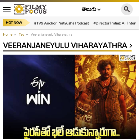
తెలుగు
#TV9 Anchor Pratyusha Podcast
#Director Imtiaz Ali Interv
HOT NOW
Home
»
Tag
»
Veeranjaneyulu Viharayathra
VEERANJANEYULU VIHARAYATHRA