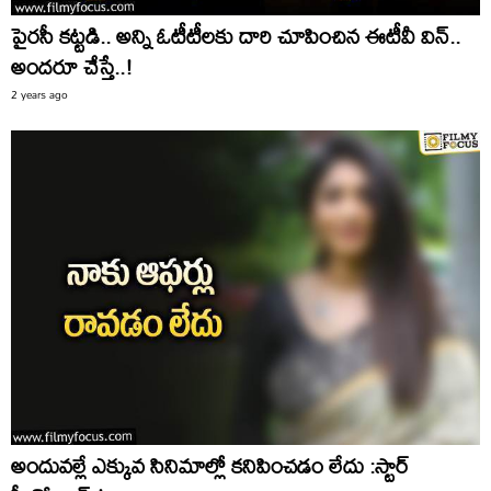
పైరసీ కట్టడి.. అన్ని ఓటీటీలకు దారి చూపించిన ఈటీవీ విన్‌..
అందరూ చేస్తే..!
2 years ago
అందువల్లే ఎక్కువ సినిమాల్లో కనిపించడం లేదు :స్టార్‌