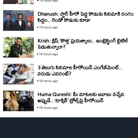
14 hours ago
Dhanush: స్టార్‌ హీరో పెద్ద కొడుకు సినిమాకి రంగం
సిద్ధం.. రెండో కొడుకు కూడా
15 hours ago
Krish: క్రిష్‌ ‘కొత్త’ ప్రయత్నాలు.. ఇంట్రెస్టింగ్‌ టైటిల్‌
పెడుతున్నారా?
16 hours ago
3 తెలుగు సినిమాల హీరోయిన్‌ ఎంగేజ్‌మెంట్‌..
వరుడు ఎవరంటే?
16 hours ago
Huma Qureshi: మీ మాటలకు జవాబు వచ్చేది
అప్పుడే.. ‘టాక్సిక్‌’ ట్రోల్స్‌పై హీరోయిన్‌
16 hours ago