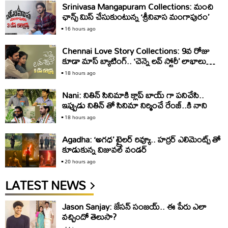
Srinivasa Mangapuram Collections: మంచి
ఛాన్స్ మిస్ చేసుకుంటున్న ‘శ్రీనివాస మంగాపురం’
16 hours ago
Chennai Love Story Collections: 9వ రోజు
కూడా మాస్ బ్యాటింగ్.. ‘చెన్నై లవ్ స్టోరీ’ లాభాలు
ఎంతో తెలుసా?
18 hours ago
Nani: నితిన్ సినిమాకి క్లాప్ బాయ్ గా పనిచేసి..
ఇప్పుడు నితిన్ తో సినిమా నిర్మించే రేంజ్..కి నాని
18 hours ago
Agadha: ‘అగధ’ ట్రైలర్ రివ్యూ.. హర్రర్ ఎలిమెంట్స్ తో
కూడుకున్న విజువల్ వండర్
20 hours ago
LATEST NEWS
Jason Sanjay: జేసన్‌ సంజయ్‌.. ఈ పేరు ఎలా
వచ్చిందో తెలుసా?