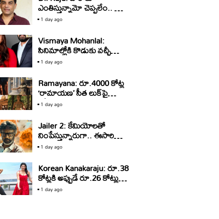
ఎంతిస్తున్నామో చెప్పలేం.. కానీ
ఆ మాటలు నమ్మొద్దు: దిల్‌
1 day ago
రాజు
Vismaya Mohanlal:
సినిమాల్లోకి కొడుకు వచ్చీ
వెళ్తున్నాడు.. ఇప్పుడు కూతురు
1 day ago
వచ్చింది
Ramayana: రూ.4000 కోట్ల
‘రామాయణ’ సీత లుక్‌పై
ట్రోల్స్‌.. కాస్ట్యూమ్‌ డిజైనర్ల
1 day ago
రియాక్షన్‌ ఇదే!
Jailer 2: కేమియోలతో
నింపేస్తున్నారుగా.. ఈసారి
మొత్తం ఎనిమిది మంది
1 day ago
వస్తారట
Korean Kanakaraju: రూ.38
కోట్లకి అప్పుడే రూ.26 కోట్లు…
‘కనకరాజు’ కనకవర్షం
1 day ago
కురిపించే ఛాన్స్ ఉందా?