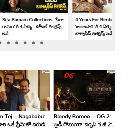
Sita Ramam Collections: ‘సీతా
4 Years For Bimbisara:
రామం’ కి 4 ఏళ్ళు.. టోటల్ కలెక్షన్స్
‘బింబిసార’ కి 4 ఏళ్ళు.. టోటల్
ఇవే
బాక్సాఫీస్ కలెక్షన్స్ ఇవే
n Tej – Nagababu:
Bloody Romeo – OG 2:
ారి ఒకే ఫ్రేమ్‌లో వరుణ్‌
‘బ్లడీ రోమియో’ వర్సెస్‌ ‘ఓజీ 2’..