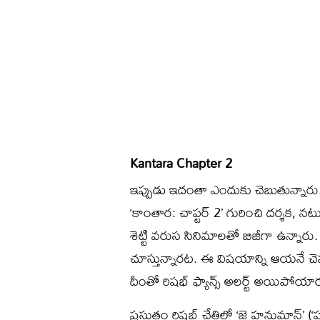
Kantara Chapter 2
ఇప్పుడు ఇదంతా ఎందుకు చెబుతున్నారు.. 
‘కాంతార: చాప్టర్‌ 2’ గురించి దర్శక, నటు
శెట్టి వరుస సినిమాలతో బిజీగా ఉన్నారు
చూస్తున్నారట. ఈ విషయాన్ని ఆయనే చెప్ప
దీంతో రిషభ్‌ ఫ్యాన్స్‌ అలర్ట్ అయిపోయా
ప్రస్తుతం రిషబ్‌ చేతిలో ‘జై హనుమాన్‌’ (