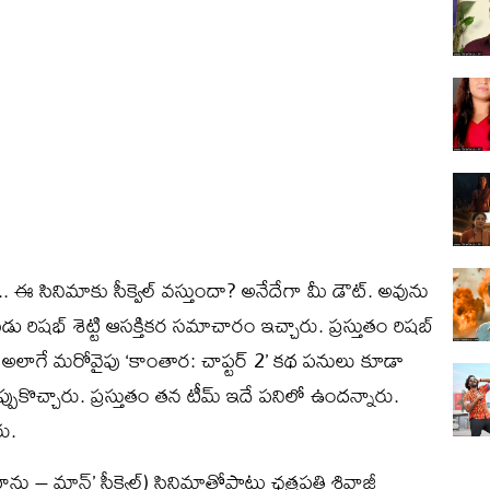
ఈ సినిమాకు సీక్వెల్‌ వస్తుందా? అనేదేగా మీ డౌట్‌. అవును
డు రిషభ్‌ శెట్టి ఆసక్తికర సమాచారం ఇచ్చారు. ప్రస్తుతం రిషబ్‌
. అలాగే మరోవైపు ‘కాంతార: చాప్టర్‌ 2’ కథ పనులు కూడా
ుకొచ్చారు. ప్రస్తుతం తన టీమ్‌ ఇదే పనిలో ఉందన్నారు.
రు.
‘హను – మాన్‌’ సీక్వెల్‌) సినిమాతోపాటు ఛత్రపతి శివాజీ