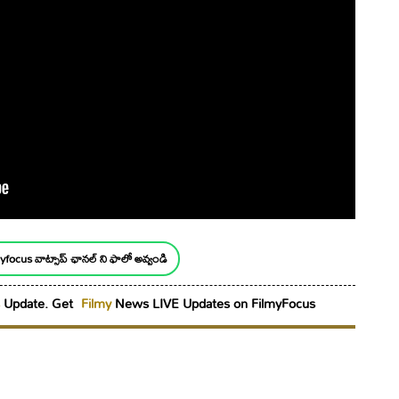
yfocus వాట్సాప్ ఛానల్ ని ఫాలో అవ్వండి
Update. Get
Filmy
News LIVE Updates on FilmyFocus