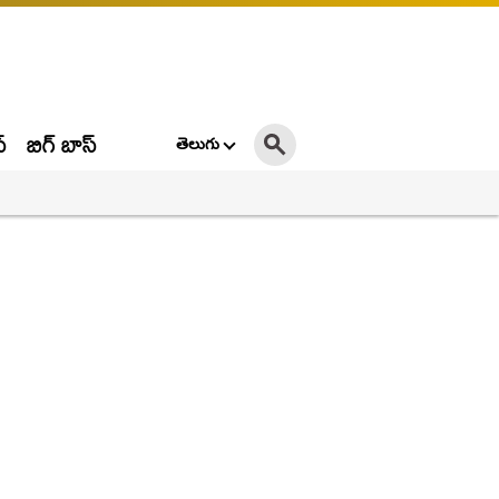
్
బిగ్ బాస్
తెలుగు