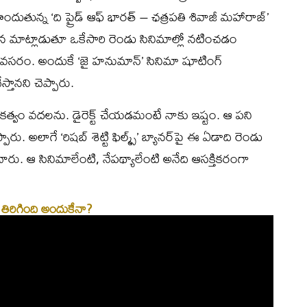
ుతున్న ‘ది ప్రైడ్ ఆఫ్ భారత్ – ఛత్రపతి శివాజీ మహారాజ్’
మాట్లాడుతూ ఒకేసారి రెండు సినిమాల్లో నటించడం
్స్ అవసరం. అందుకే ‘జై హనుమాన్’ సినిమా షూటింగ్‌
్తానని చెప్పారు.
్శకత్వం వదలను. డైరెక్ట్‌ చేయడమంటే నాకు ఇష్టం. ఆ పని
రు. అలాగే ‘రిషబ్ శెట్టి ఫిల్మ్స్’ బ్యానర్‌పై ఈ ఏడాది రెండు
 పెంచారు. ఆ సినిమాలేంటి, నేపథ్యాలేంటి అనేది ఆసక్తికరంగా
లూ తిరిగింది అందుకేనా?