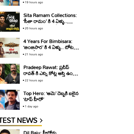
10 ఏళ్ళు.. టోటల్ కలెక్షన్స్ ఇవే
19 hours ago
Sita Ramam Collections:
‘సీతా రామం’ కి 4 ఏళ్ళు..
టోటల్ కలెక్షన్స్ ఇవే
20 hours ago
4 Years For Bimbisara:
‘బింబిసార’ కి 4 ఏళ్ళు.. టోటల్
బాక్సాఫీస్ కలెక్షన్స్ ఇవే
21 hours ago
Pradeep Rawat: ప్రదీప్
రావత్ కి ఎన్ని కోట్ల ఆస్తి ఉందో
తెలుసా?
22 hours ago
Top Hero: ‘ఆమె’ దెబ్బకి బలైన
‘టాప్ హీరో’
1 day ago
TEST NEWS
Dil Raju: హీరోకు