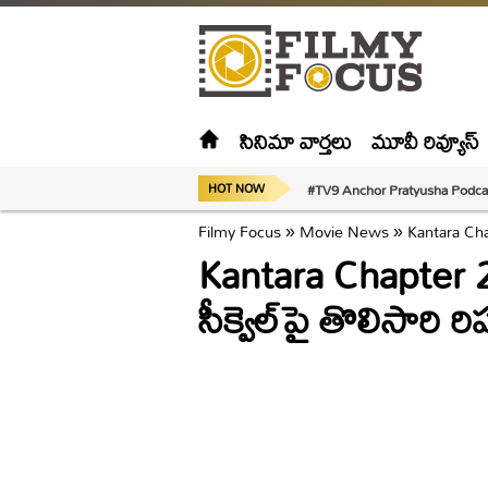
సినిమా వార్తలు
మూవీ రివ్యూస్
#TV9 Anchor Pratyusha Podca
HOT NOW
Filmy Focus
»
Movie News
»
Kantara Chapt
Kantara Chapter 2:
సీక్వెల్‌పై తొలిసారి ర