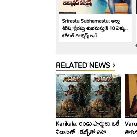
na: ‘రామాయ‌ణ’ కి ఆ
Srirastu Subhamastu: అల్లు
టీ కలిసొస్తుందా?
శిరీష్ ‘శ్రీరస్తు శుభమస్తు’కి 10 ఏళ్ళు..
టోటల్ కలెక్షన్స్ ఇవే
RELATED NEWS
Karikala: రెండు పార్టులు ఒకే
Varu
ఏడాదిలో.. డేట్స్‌తో సహా
తొలిస