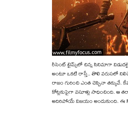
రీసెంట్‌ టైమ్స్‌లో చిన్న సినిమాగా విడు
అంటూ ఒకటి రాస్తే.. తొలి వరుసలో నిలిచ
రాజం గురించి ఎంత చెప్పినా తక్కువే. 
కోట్లకుపైగా వసూళ్లు సాధించింది. ఆ తర
అదిరిపోయే విజయం అందుకుంది. ఈ సిన