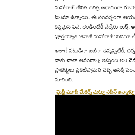
మహారాజ్ జీవిత చరిత్ర ఆధారంగా రూపొంద
సినిమా ఉన్నాయి. ఈ సందర్భంగా ఆయన 
కష్టమైన పనే. రెండింటికీ వేర్వేరు లుక
పూర్తయ్యాక ‘శివాజీ మహారాజ్’ సినిమా చేస
అలాగే నటుడిగా బిజీగా ఉన్నప్పటికీ, దర
నాకు చాలా ఆనందాన్ని ఇస్తుంది అని చెప్పా
ప్రాజెక్టులు ప్రకటిస్తామని చెప్పి ఆసక్తి
మారింది.
మైత్రీ మూవీ మేకర్స్‌ చుట్టూ నవీన్‌ ఇన్నాళ్