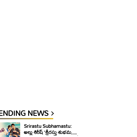
ENDING NEWS
Srirastu Subhamastu:
అల్లు శిరీష్ ‘శ్రీరస్తు శుభమస్తు’కి