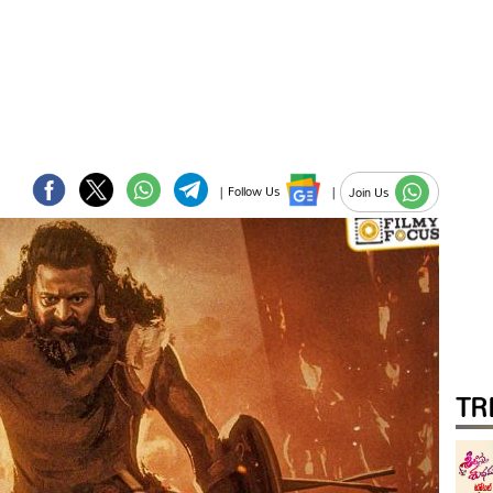
|
Follow Us
|
Join Us
TR