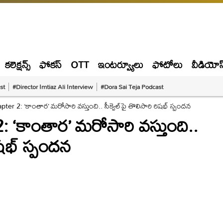
కలెక్షన్స్
ఫోకస్
OTT
ఇంటర్వ్యూలు
ఫోటోలు
వీడియోస
st
#Director Imtiaz Ali Interview
#Dora Sai Teja Podcast
er 2: ‘కాంతార’ మరోసారి వస్తుంది.. సీక్వెల్‌పై తొలిసారి రిషభ్‌ స్పందన
 ‘కాంతార’ మరోసారి వస్తుంది..
ిషభ్‌ స్పందన