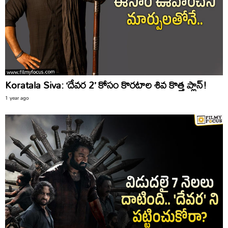
Koratala Siva: ‘దేవర 2’ కోసం కొరటాల శివ కొత్త ప్లాన్!
1 year ago