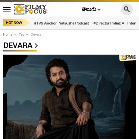
తెలుగు
#TV9 Anchor Pratyusha Podcast
#Director Imtiaz Ali Interv
HOT NOW
Home
»
Tag
»
Devara
DEVARA