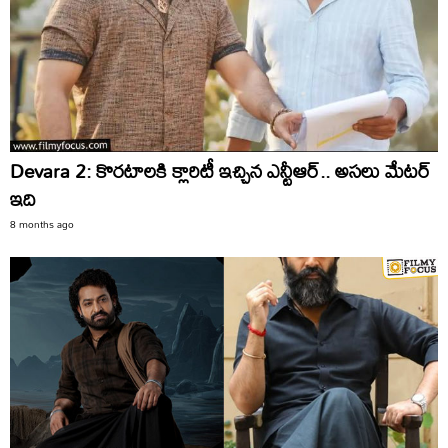
Devara 2: కొరటాలకి క్లారిటీ ఇచ్చిన ఎన్టీఆర్.. అసలు మేటర్
ఇది
8 months ago