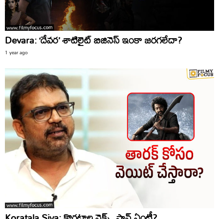
Devara: ‘దేవర’ శాటిలైట్ బిజినెస్ ఇంకా జరగలేదా?
1 year ago
Koratala Siva: కొరటాల నెక్స్ట్ ప్లాన్ ఏంటీ?