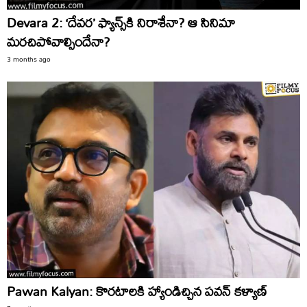
Devara 2: ‘దేవర’ ఫ్యాన్స్‌కి నిరాశేనా? ఆ సినిమా
మరచిపోవాల్సిందేనా?
3 months ago
Pawan Kalyan: కొరటాలకి హ్యాండిచ్చిన పవన్ కళ్యాణ్