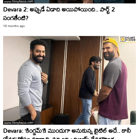
Devara 2: అప్పుడే ఏడాది అయిపోయింది.. పార్ట్ 2
సంగతేంటి?
10 months ago
Devara: ‘కింగ్డమ్’కి ముందుగా అనుకున్న టైటిల్ అదే.. కానీ