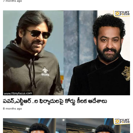
7 months ago
పవన్,ఎన్టీఆర్..ల ఫిర్యాదులపై కోర్టు కీలక ఆదేశాలు
8 months ago