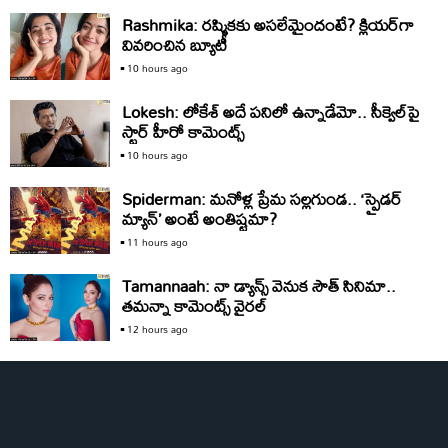
Rashmika: రష్మికకు అసలేమైందంటే? క్లియర్‌గా
వివరించిన బ్యూటీ
10 hours ago
Lokesh: లోకేశ్‌ అదే పనిలో ఉన్నాడేమో.. సీక్వెల్‌పై
స్టార్‌ హీరో కామెంట్స్‌
10 hours ago
Spiderman: మనోళ్ల ప్రేమ సల్లగుండ.. ‘స్పైడర్‌
మ్యాన్‌’ అంటే అంతిష్టమా?
11 hours ago
Tamannaah: నా డ్యాన్స్‌ వెనుక సౌత్‌ సినిమా..
తమన్నా కామెంట్స్‌ వైరల్‌
12 hours ago