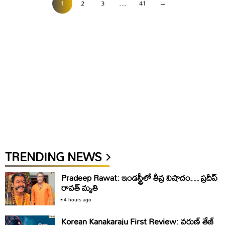
1
2
3
…
41
→
TRENDING NEWS
Pradeep Rawat: ఇండస్ట్రీలో తీవ్ర విషాదం… ప్రదీప్
రావత్ మృతి
4 hours ago
Korean Kanakaraju First Review: వరుణ్ తేజ్