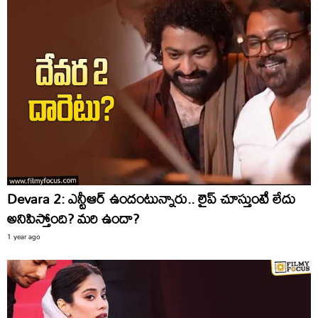
Devara 2: ఎన్టీఆర్‌ ఉందంటున్నారు.. లైప్‌ చూస్తుంటే లేదు
అనిపిస్తోంది? మరి ఉందా?
1 year ago