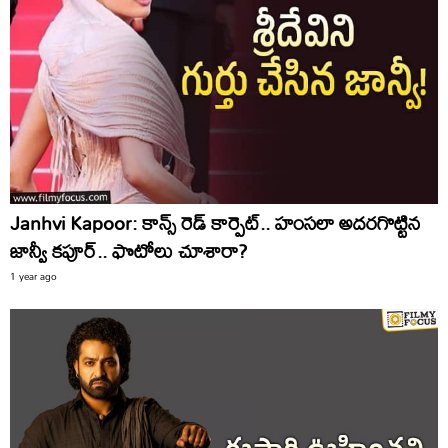
Janhvi Kapoor: కాన్స్‌ రెడ్‌ కార్పెట్‌.. హంసలా అదరగొట్టిన
జాన్వీ కపూర్‌.. ఫొటోలు చూశారా?
1 year ago