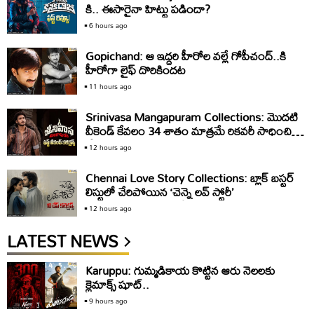
కి.. ఈసారైనా హిట్టు పడిందా?
6 hours ago
Gopichand: ఆ ఇద్దరి హీరోల వల్లే గోపీచంద్..కి
హీరోగా లైఫ్ దొరికిందట
11 hours ago
Srinivasa Mangapuram Collections: మొదటి
వీకెండ్ కేవలం 34 శాతం మాత్రమే రికవరీ సాధించిన
‘శ్రీనివాస మంగాపురం’
12 hours ago
Chennai Love Story Collections: బ్లాక్ బస్టర్
లిస్టులో చేరిపోయిన ‘చెన్నై లవ్ స్టోరీ’
12 hours ago
LATEST NEWS
Karuppu: గుమ్మడికాయ కొట్టిన ఆరు నెలలకు
క్లైమాక్స్‌ షూట్‌..
9 hours ago