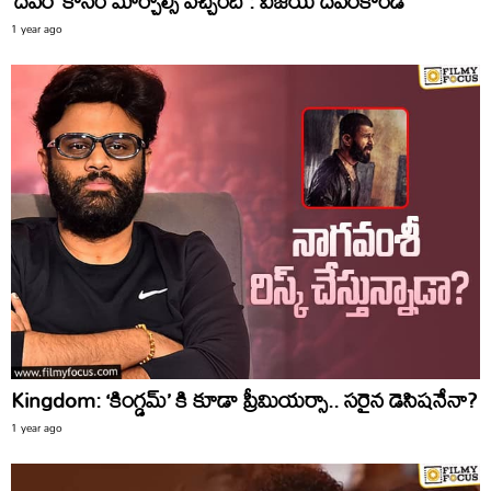
‘దేవర’ కోసం మార్చాల్సి వచ్చింది : విజయ్ దేవరకొండ
1 year ago
Kingdom: ‘కింగ్డమ్’ కి కూడా ప్రీమియర్సా.. సరైన డెసిషనేనా?
1 year ago