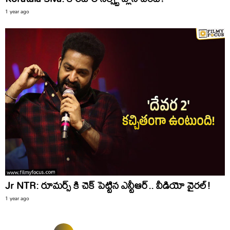
1 year ago
Jr NTR: రూమర్స్ కి చెక్ పెట్టిన ఎన్టీఆర్.. వీడియో వైరల్!
1 year ago