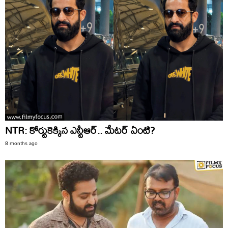
NTR: కోర్టుకెక్కిన ఎన్టీఆర్.. మేటర్ ఏంటి?
8 months ago